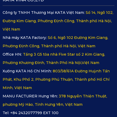
Công ty TNHH Thương Mại KATA Việt Nam:
Số 14, Ngõ 102,
Nên trang bị lót sàn cho xe ô tô
Đường Kim Giang, Phường Định Công, Thành phố Hà Nội,
Bảo vệ sàn xe tuyệt đối
Được làm từ nguyên liệu PVC cao cấp, chống thấm nước,
Việt Nam
giữ bụi trên bề mặt tốt, giúp thảm lót sàn ô tô của KATA
Nhà máy KATA Factory:
Số 6, Ngõ 102 Đường Kim Giang,
bảo vệ sàn xe Lexus khỏi bụi bẩn và hư hại, làm cho việc
vệ sinh trở nên nhẹ nhàng hơn bao giờ hết. Với thảm lót
Phường Định Công, Thành phố Hà Nội, Việt Nam
sàn này, việc duy trì vẻ đẹp và sự sạch sẽ của xe không
Office HN:
Tầng 3 G5 tòa nhà Five Star số 2 Kim Giang,
còn là gánh nặng. Thảm đảm bảo bao phủ toàn bộ diện
Phường Khương Đình, Thành Phố Hà Nội,Việt Nam
tích sàn xe, hạn chế tối đa các chất gây hại xâm nhập sàn
xe.
Xưởng KATA Hồ Chí Minh:
803/58/61A Đường Huỳnh Tấn
Phát, Khu Phố 2, Phường Phú Thuận, Thành phố Hồ Chí
Minh, Việt Nam
MANU FACTURER Hưng Yên:
378 Nguyễn Thiện Thuật,
phường Mỹ Hào, Tỉnh Hưng Yên, Việt Nam
Tel: +84 2432077799 EXT 100