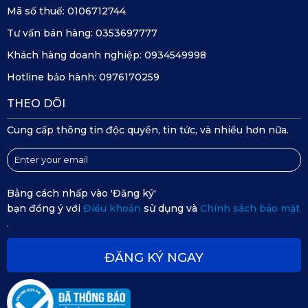
Mã số thuế:
0106712744
Tư vấn bán hàng:
0353697777
Khách hàng doanh nghiệp:
0934549998
Hotline bảo hành:
0976170259
THEO DÕI
Cung cấp thông tin độc quyền, tin tức, và nhiều hơn nữa.
Nguyên liệu sản xuất thảm Lexus cao cấp
Bằng cách nhấp vào 'Đăng ký'
Giảm tiếng ồn
bạn đồng ý với
Điều khoản
sử dụng và
Chính sách bảo mật
.
Thảm lót sàn ô tô là sản phẩm cao cấp, được sản xuất trên
công nghệ hiện đại, thiết kế độ dày thảm 2 tầng thông
ĐĂNG KÝ NGAY
minh và cấu trúc gai nhám đầu tròn mặt dưới thảm tạo
khoảng không tán âm hiệu quả. Mang lại không gian yên
tĩnh và giúp tập trung tối đa khi lái xe, đảm bảo an toàn và
thoải mái cho mọi hành trình.