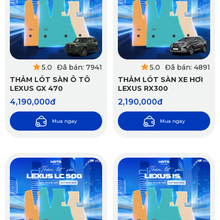
5.0
Đã bán: 7941
5.0
Đã bán: 4891
THẢM LÓT SÀN Ô TÔ
THẢM LÓT SÀN XE HƠI
LEXUS GX 470
LEXUS RX300
4,190,000đ
2,190,000đ
Mua ngay
Mua ngay