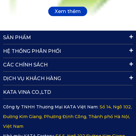
SẢN PHẨM
HỆ THỐNG PHÂN PHỐI
CÁC CHÍNH SÁCH
DỊCH VỤ KHÁCH HÀNG
Bảo vệ tốt sàn xe, tránh trầy xước, giữ sàn xe
KATA VINA CO.,LTD
luôn mới
Sàn xe là nơi tiếp xúc trực tiếp với đế giày dép, khó vệ sinh
Công ty TNHH Thương Mại KATA Việt Nam:
Số 14, Ngõ 102,
và dễ dàng xuống cấp nhất. Với chất liệu PVC cao cấp được
Đường Kim Giang, Phường Định Công, Thành phố Hà Nội,
sản xuất trên dây chuyền hiện đại, đảm bảo mỗi sản phẩm
thảm được ép nhiệt chắc chắn, có độ dày vừa phải giúp
Việt Nam
bảo vệ toàn bộ sàn xe khỏi những va đập, trầy xước, bụi