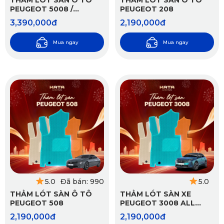
THẢM LÓT SÀN Ô TÔ
THẢM LÓT SÀN Ô TÔ
PEUGEOT 5008 /
PEUGEOT 208
PEUGEOT 5008 GT
3,390,000đ
2,190,000đ
Mua ngay
Mua ngay
5.0
Đã bán: 990
5.0
THẢM LÓT SÀN Ô TÔ
THẢM LÓT SÀN XE
PEUGEOT 508
PEUGEOT 3008 ALL
NEW CAO CẤP KATA
2,190,000đ
2,190,000đ