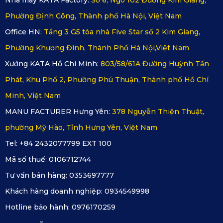
Nhà máy KATA Factory:
Số 6, Ngõ 102 Đường Kim Giang,
bẩn hay các chất lỏng.
Phường Định Công, Thành phố Hà Nội, Việt Nam
Office HN:
Tầng 3 G5 tòa nhà Five Star số 2 Kim Giang,
Phường Khương Đình, Thành Phố Hà Nội,Việt Nam
Xưởng KATA Hồ Chí Minh:
803/58/61A Đường Huỳnh Tấn
Phát, Khu Phố 2, Phường Phú Thuận, Thành phố Hồ Chí
Minh, Việt Nam
MANU FACTURER Hưng Yên:
378 Nguyễn Thiện Thuật,
phường Mỹ Hào, Tỉnh Hưng Yên, Việt Nam
Tel: +84 2432077799 EXT 100
Mã số thuế:
0106712744
Tư vấn bán hàng:
0353697777
Khách hàng doanh nghiệp:
0934549998
Hotline bảo hành:
0976170259
Chống nước, bụi bẩn, kháng khuẩn và dễ vệ
sinh dễ dàng