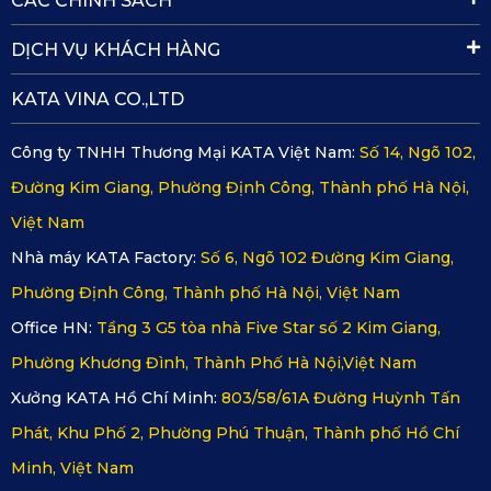
CÁC CHÍNH SÁCH
DỊCH VỤ KHÁCH HÀNG
Nguyên liệu là PVC nguyên sinh cao cấp
KATA VINA CO.,LTD
Thiết kế thảm lót sang trọng
Thiết kế cũng là một trong những ưu điểm nổi bật của
Công ty TNHH Thương Mại KATA Việt Nam:
Số 14, Ngõ 102,
dòng sản phẩm thảm lót sàn ô tô Audi. Sản phẩm có vân
thảm với họa tiết hình lục lăng xếp ở gần nhau cùng nhiều
Đường Kim Giang, Phường Định Công, Thành phố Hà Nội,
màu sắc như đen, kem, đỏ, ghi hay cà phê…
Việt Nam
Nhà máy KATA Factory:
Số 6, Ngõ 102 Đường Kim Giang,
Phường Định Công, Thành phố Hà Nội, Việt Nam
Office HN:
Tầng 3 G5 tòa nhà Five Star số 2 Kim Giang,
Phường Khương Đình, Thành Phố Hà Nội,Việt Nam
Xưởng KATA Hồ Chí Minh:
803/58/61A Đường Huỳnh Tấn
Phát, Khu Phố 2, Phường Phú Thuận, Thành phố Hồ Chí
Minh, Việt Nam