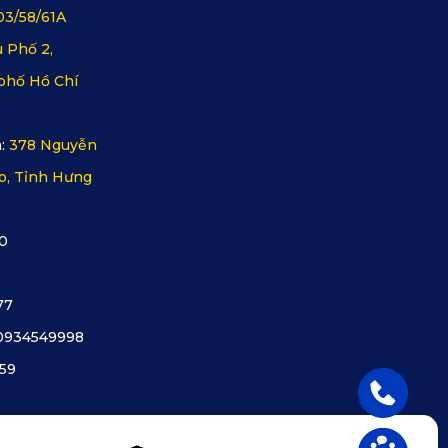
03/58/61A
 Phố 2,
phố Hồ Chí
:
378 Nguyễn
o, Tỉnh Hưng
0
77
0934549998
59