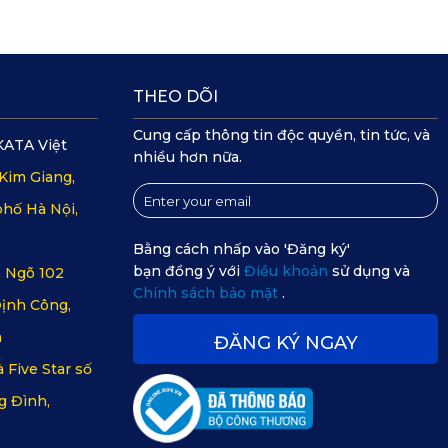
THEO DÕI
Cung cấp thông tin độc quyền, tin tức, và
KATA Việt
nhiều hơn nữa.
Kim Giang,
hố Hà Nội,
Bằng cách nhấp vào 'Đăng ký'
bạn đồng ý với
Điều khoản
sử dụng và
, Ngõ 102
Chính sách bảo mật
.
ịnh Công,
m
ĐĂNG KÝ NGAY
 Five Star số
g Đình,