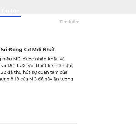
Tin tức
0
 Số Động Cơ Mới Nhất
 hiệu MG, được nhập khẩu và
và 1.5T LUX. Với thiết kế hiện đại,
022 đã thu hút sự quan tâm của
ưng ô tô của MG đã gây ấn tượng