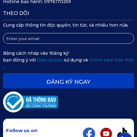
Hotline bảo hành:
0976170259
do KATA sản xuất được kiểm định chất lượng nghiêm ngặt
trước khi mang đến tay người dùng. Vượt qua các bài kiểm
THEO DÕI
tra khắt khe, thảm KATA nói chung và thảm lót sàn Lexus LM
Cung cấp thông tin độc quyền, tin tức, và nhiều hơn nữa.
350 2021 - 2025 nói riêng đạt chứng nhận an toàn SGS,
RoHS2. Theo đó, sản phẩm không gây hại cho sức khỏe,
bao gồm cả trẻ em.
Bằng cách nhấp vào 'Đăng ký'
bạn đồng ý với
Điều khoản
sử dụng và
Chính sách bảo mật
.
ĐĂNG KÝ NGAY
Follow us on