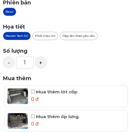
Phiên bản
Basic
Họa tiết
Master Tech 5.0
Phối màu chỉ
Dập tên theo yêu cầu
Số lượng
-
+
Mua thêm
Mua thêm lót cốp
0 đ
Mua thêm ốp lưng
0 đ