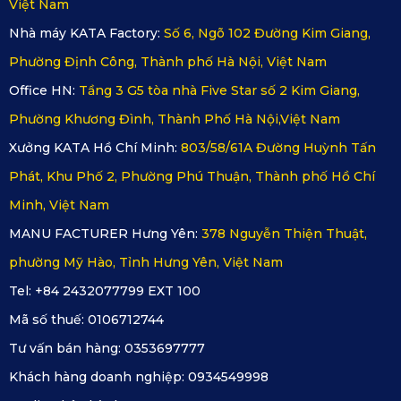
Việt Nam
Nhà máy KATA Factory:
Số 6, Ngõ 102 Đường Kim Giang,
Phường Định Công, Thành phố Hà Nội, Việt Nam
Office HN:
Tầng 3 G5 tòa nhà Five Star số 2 Kim Giang,
Phường Khương Đình, Thành Phố Hà Nội,Việt Nam
Xưởng KATA Hồ Chí Minh:
803/58/61A Đường Huỳnh Tấn
Phát, Khu Phố 2, Phường Phú Thuận, Thành phố Hồ Chí
Minh, Việt Nam
MANU FACTURER Hưng Yên:
378 Nguyễn Thiện Thuật,
Thảm lót sàn ô tô Lexus LM 350 2021 - 2025 ghế hàng 3
phường Mỹ Hào, Tỉnh Hưng Yên, Việt Nam
=>>> Xem thêm:
Thảm lót sàn xe lexus LS 500
Tel: +84 2432077799 EXT 100
Thảm lót sàn ô tô Lexus LM 350 2021 - 2025
Mã số thuế:
0106712744
có an toàn cho sức khỏe không?
Tư vấn bán hàng:
0353697777
Khách hàng doanh nghiệp:
0934549998
Bộ sản phẩm thảm lót sàn ô tô Lexus LM 350 2021 - 2025