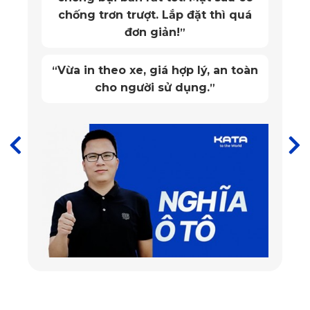
chống trơn trượt. Lắp đặt thì quá
đơn giản!
”
Vừa in theo xe, giá hợp lý, an toàn
“
cho người sử dụng.
”
Thảm lót sàn ô tô Lexus LM 350 2021 - 2025 ghế lái
=>>> Xem thêm:
Thảm lót sàn xe Lexus LS 500h
Bền bỉ, luôn an toàn, đáng tin cậy
Bền bỉ
Thảm lót sàn ô tô PVC cho Lexus LM 350 2021 - 2025 còn
gây ấn tượng với thời gian sử dụng có thể lên tới hơn một
thập kỷ. Bộ thảm được sản xuất trên công nghệ, và dây