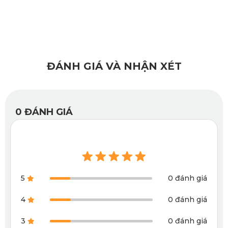
chuyền hiện đại, chuyên nghiệp tại nhà máy KATA. Sản
phẩm hội tủ đầy đủ những đặc điểm của phụ kiện lót sàn lý
tưởng: chịu nhiệt cao, độ đàn hồi vượt trội và thích nghi tốt
với khí hậu Việt Nam.
ĐÁNH GIÁ VÀ NHẬN XÉT
0
ĐÁNH GIÁ
5
0 đánh giá
4
0 đánh giá
3
0 đánh giá