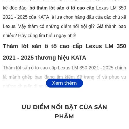
kế độc đáo,
bộ thảm lót sàn ô tô cao cấp
Lexus LM 350
2021 - 2025 của KATA là lựa chọn hàng đầu của các chủ xế
Lexus. Vậy thảm có những điểm nổi trội gì? Giá thành bao
nhiêu? Hãy cùng tìm hiểu ngay nhé!
Thảm lót sàn ô tô cao cấp Lexus LM 350
2021 - 2025 thương hiệu KATA
Thảm lót sàn ô tô cao cấp Lexus LM 350 2021 - 2025 chính
là mảnh ghép bạn đang tìm kiếm để trang trí và phục vụ
những chuyến đi an toàn, dễ chịu.
Thảm KATA mang đến cảm xúc tích cực
Thảm lót sàn xe hơi Lexus LM 350 2021 - 2025 được thiết
ƯU ĐIỂM NỔI BẬT CỦA SẢN
kế đơn giản nhưng rất tinh tế. Họa tiết thanh lịch với những
PHẨM
hàng chấm bi nổi mở rộng về mọi phía. Xen giữa chúng là