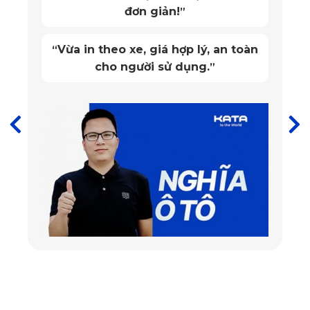
đơn giản!
Thảm có thiết kế theo xu hướng tối giản, cách bố trí họa tiết
”
có sự tiết chế, chắt lọc, không phô trương đã tạo nên sự
Vừa in theo xe, giá hợp lý, an toàn
“
cuốn hút và hài hoà giữa thảm và các chi tiết nội thất trong
cho người sử dụng.
”
xe. Tấm lót chân xe ô tô cao cấp Lexus GX 460 đã xuất sắc
hoàn thành sứ mệnh nâng cao vẻ sang trọng cho không
gian bên trong xe của bạn.
Được sử dụng công nghệ cắt AutoCad chuyên nghiệp cùng
máy cắt CNC cho kích thước chính xác đến từng milimet,
đảm bảo vừa khít bao trọn mọi chi tiết trong khoang xe
không dư hay thừa bất cứ vị trí nào. Được các chuyên gia
hàng đầu của KATA VINA chăm chút đến từng chi tiết nhỏ,
chính vì vậy từ nguồn gốc vật liệu cho đến các đường cắt
đều được kiểm soát nghiêm ngặt để có thể mang lại sự hài