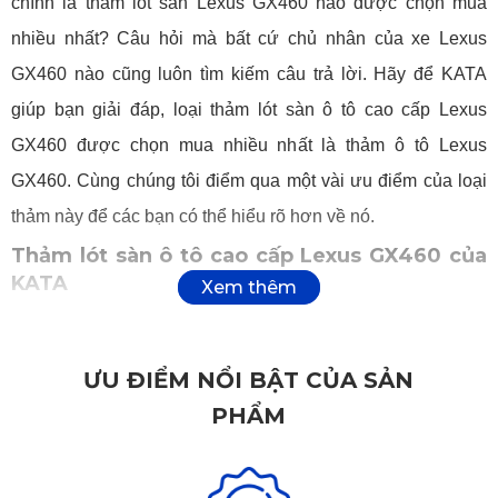
chính là thảm lót sàn Lexus GX460 nào được chọn mua
nhiều nhất? Câu hỏi mà bất cứ chủ nhân của xe Lexus
GX460 nào cũng luôn tìm kiếm câu trả lời. Hãy để KATA
giúp bạn giải đáp, loại thảm lót sàn ô tô cao cấp Lexus
GX460 được chọn mua nhiều nhất là thảm ô tô Lexus
GX460. Cùng chúng tôi điểm qua một vài ưu điểm của loại
thảm này để các bạn có thể hiểu rõ hơn về nó.
Thảm lót sàn ô tô cao cấp Lexus GX460 của
KATA
Thảm lót sàn ô tô cao cấp Lexus GX460 được sản xuất từ
chất liệu là PVC dẻo cao cấp đạt tiêu chuẩn SGS Châu Âu,
ƯU ĐIỂM NỔI BẬT CỦA SẢN
an toàn tuyệt đối cho sức khỏe người tiêu dùng.
Hoàn toàn
PHẨM
không có mùi hắc gây khó chịu hay mùi hóa chất độc hại.
Được sản xuất từ cao su tự nhiên khiến thảm có khả năng