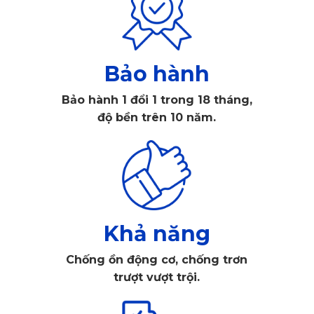
chống nước, chống ẩm mốc tuyệt đối, loại bỏ hoàn toàn các
tác nhân gây mùi, bảo vệ đường hô hấp, giúp không gian
bên trong xe thông thoáng, dễ chịu hơn bao giờ hết. Mặt trên
Bảo hành
là các tán tròn nổi có tác dụng bẫy bụi, nước tối đa tránh vấy
Bảo hành 1 đổi 1 trong 18 tháng,
bẩn khoang xe của bạn.
độ bền trên 10 năm.
Đồng thời
thảm lót sàn ô tô
Lexus GX460 được trang bị
các gai nhọn dưới bề mặt giúp cho miếng lót sàn xe hơi
KATA cho Lexus GX460 không bị xê dịch trong suốt quá
trình sử dụng, an toàn cho người lái khi điều khiển ga,
Khả năng
phanh thoải mái.
Chống ồn động cơ, chống trơn
trượt vượt trội.