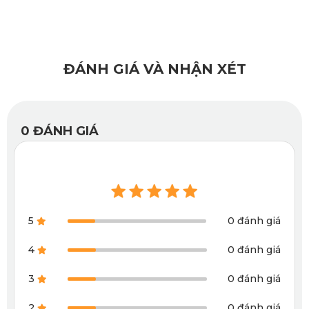
lòng tuyệt đối cho khách hàng.
=>>> Xem thêm:
Thảm lót sàn ô tô Lexus GX 470
Thảm lót sàn ô tô Lexus GX 460 có Độ bền cao,
chống ồn hiệu quả
ĐÁNH GIÁ VÀ NHẬN XÉT
Miếng lót sàn xe hơi
KATA
cho Lexus GX460 có tuổi thọ
sản phẩm lên đến 20 năm hoặc hơn. Khi xe hoạt động chắc
0
ĐÁNH GIÁ
hẳn tiếng ồn từ động cơ là thứ âm thanh khiến bạn khó chịu
nhất, vậy bạn có thể giải quyết tiếng ồn đó bằng cách sử
dụng thảm lót sàn ô tô cao cấp Lexus GX460.
Vì cấu trúc của thảm lót có các khoảng không nối kết và
5
0 đánh giá
cách đều nhau nên khả năng cách âm cực kì tốt, không
4
0 đánh giá
những thế hơi nóng của động cơ cũng không thể làm phiền
3
0 đánh giá
bạn khi xe bạn được trang bị tấm lót chân xe ô tô cao cấp
Lexus GX460. Vì thế mọi vấn đề về tiếng ồn của động cơ sẽ
2
0 đánh giá