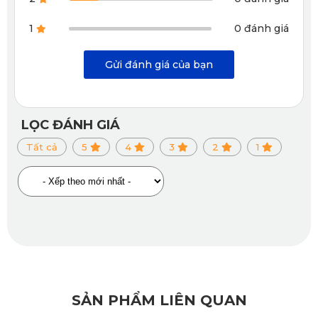
không thể quấy rầy bạn tham gia giao thông nữa rồi!
1
0 đánh giá
Gửi đánh giá của bạn
LỌC ĐÁNH GIÁ
Tất cả
5
4
3
2
1
SẢN PHẨM LIÊN QUAN