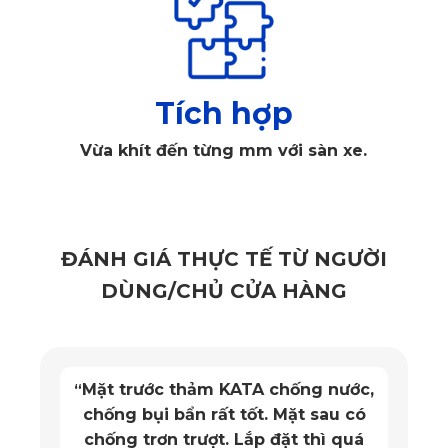
Tích hợp
Vừa khít đến từng mm với sàn xe.
ĐÁNH GIÁ THỰC TẾ TỪ NGƯỜI
DÙNG/CHỦ CỬA HÀNG
Thảm lót sàn ô tô cao cấp Lexus GX460 ghế lái
Mặt trước thảm KATA chống nước,
“
Tấm lót chân xe ô tô cao cấp Lexus GX 460 có
chống bụi bẩn rất tốt. Mặt sau có
thiết kế tỉ mỉ, tinh tế
chống trơn trượt. Lắp đặt thì quá