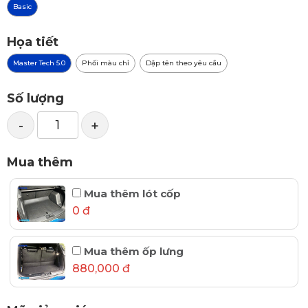
Basic
Họa tiết
Master Tech 5.0
Phối màu chỉ
Dập tên theo yêu cầu
Số lượng
-
+
Mua thêm
Mua thêm lót cốp
0 đ
Mua thêm ốp lưng
880,000 đ