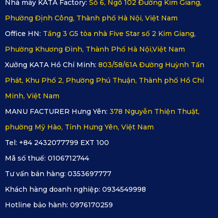
Nhà máy KATA Factory:
Số 6, Ngõ 102 Đường Kim Giang,
Phường Định Công, Thành phố Hà Nội, Việt Nam
Office HN:
Tầng 3 G5 tòa nhà Five Star số 2 Kim Giang,
Phường Khương Đình, Thành Phố Hà Nội,Việt Nam
Xưởng KATA Hồ Chí Minh:
803/58/61A Đường Huỳnh Tấn
Phát, Khu Phố 2, Phường Phú Thuận, Thành phố Hồ Chí
Minh, Việt Nam
MANU FACTURER Hưng Yên:
378 Nguyễn Thiện Thuật,
phường Mỹ Hào, Tỉnh Hưng Yên, Việt Nam
Review thảm lót sàn ô tô KATA
Tel: +84 2432077799 EXT 100
Mã số thuế:
0106712744
Tư vấn bán hàng:
0353697777
Khách hàng doanh nghiệp:
0934549998
Hotline bảo hành:
0976170259