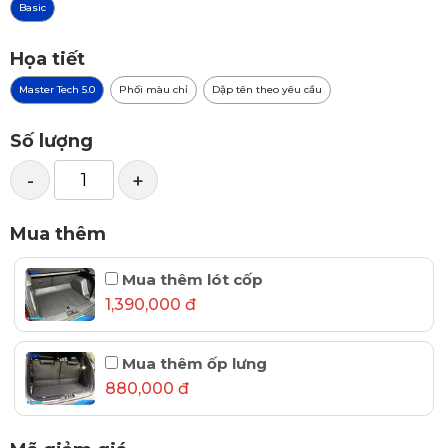
Basic
Họa tiết
Master Tech 5.0
Phối màu chỉ
Dập tên theo yêu cầu
Số lượng
-
+
Mua thêm
Mua thêm lót cốp
1,390,000 đ
Mua thêm ốp lưng
880,000 đ