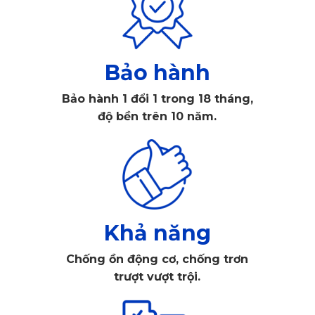
Bảo hành
Bảo hành 1 đổi 1 trong 18 tháng,
độ bền trên 10 năm.
Thảm lót sàn xe hơi Lexus RX300 ghế lái
Chất liệu thảm cao cấp
Khả năng
So với các mẫu thảm lót sàn ô tô bằng nỉ hay da thì
thảm ô
Chống ồn động cơ, chống trơn
tô Lexus
RX300 đến từ KATA vượt trội hơn về chất lượng.
trượt vượt trội.
Sử dụng
chất liệu là PVC dẻo cao cấp đạt tiêu chuẩn SGS
Châu Âu, an toàn tuyệt đối cho sức khỏe người tiêu