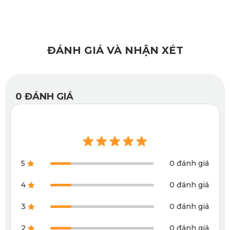
trọng cho toàn bộ chiếc xe, phục vụ nhu cầu cần thiết nhất,
không cầu kỳ về chi tiết.
•
Phiên bản Full-option phủ kín bề mặt nỉ và thành xe
ĐÁNH GIÁ VÀ NHẬN XÉT
Phiên bản này đảm bảo thảm ôm bo vừa khít toàn bộ bề mặt
nỉ, phần chân ghế và thành xe, giữ lại tối đa bụi và nước ở
trên bề mặt thảm và không làm ảnh hưởng đến lớp sàn nỉ
0
ĐÁNH GIÁ
bên dưới.
5
0 đánh giá
4
0 đánh giá
3
0 đánh giá
2
0 đánh giá