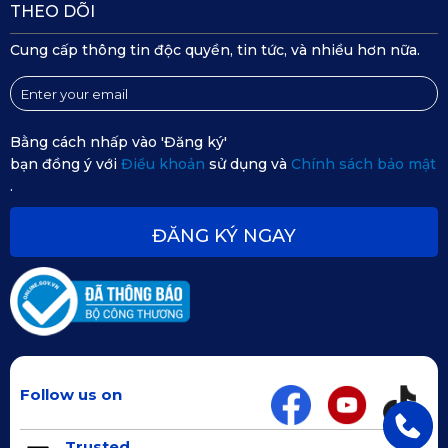
THEO DÕI
Cung cấp thông tin độc quyền, tin tức, và nhiều hơn nữa.
Bằng cách nhấp vào 'Đăng ký'
bạn đồng ý với
Điều khoản
sử dụng và
Chính sách bảo mật
Với hệ thống hơn 500 đại lý trên toàn quốc, chúng tôi sẽ
.
mang lại cho bạn dịch vụ nhanh chóng với chất lượng tốt
ĐĂNG KÝ NGAY
nhất. Liên hệ ngay với
KATA
để trang bị lót sàn xe hơi
KATA cho Lexus RX300 của bạn nhé!
Follow us on
Trusted