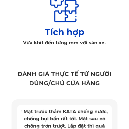
dùng.
Chế biến qua quy trình công nghệ hiện đại nên thảm
có tính đàn hồi tốt, chịu nhiệt tốt, chống ồn vượt trội,… đảm
bảo tuổi thọ lên đến 20 năm.
Tích hợp
Vừa khít đến từng mm với sàn xe.
ĐÁNH GIÁ THỰC TẾ TỪ NGƯỜI
DÙNG/CHỦ CỬA HÀNG
Mặt trước thảm KATA chống nước,
“
chống bụi bẩn rất tốt. Mặt sau có
chống trơn trượt. Lắp đặt thì quá
Thảm lót sàn xe hơi Lexus RX300 ghế phụ