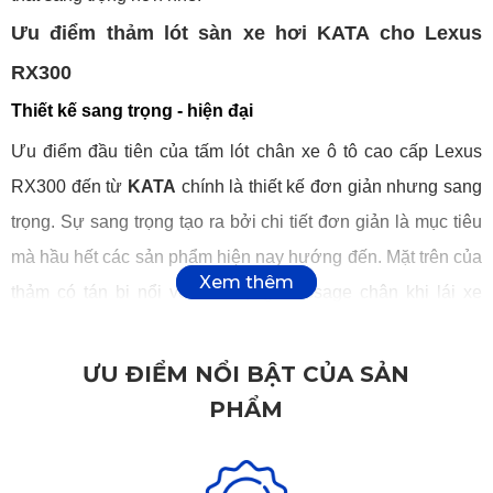
Ưu điểm thảm lót sàn xe hơi KATA cho Lexus
RX300
Thiết kế sang trọng - hiện đại
Ưu điểm đầu tiên của tấm lót chân xe ô tô cao cấp Lexus
RX300 đến từ
KATA
chính là thiết kế đơn giản nhưng sang
trọng. Sự sang trọng tạo ra bởi chi tiết đơn giản là mục tiêu
mà hầu hết các sản phẩm hiện nay hướng đến. Mặt trên của
thảm có tán bi nổi với tác dụng massage chân khi lái xe
đường dài. Thêm vào đó, mặt sau có thiết kế gai nhám,
chống trơn trượt, chống xê dịch hiệu quả trong quá trình sử
ƯU ĐIỂM NỔI BẬT CỦA SẢN
chân ga - phanh - côn trong khi điều khiển xe.
PHẨM