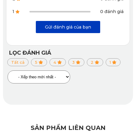
1
0 đánh giá
Gửi đánh giá của bạn
Thảm lót sàn xe hơi Lexus RX300 ghế hàng 2
Khả năng chống ồn hiệu quả
LỌC ĐÁNH GIÁ
Với cấu trúc như những tổ ong lớn có các khoảng không
Tất cả
5
4
3
2
1
thông với nhau không cho âm thanh lọt qua, lót sàn ô tô cho
Lexus RX300 giúp tiếng ồn từ động cơ không lọt vào trong
xe, giúp cho người lái xe luôn tập trung khi điều khiển.
=>>> Xem thêm:
Thảm lót sàn ô tô lexus rx350 2003 2008
Lắp đặt, vệ sinh dễ dàng
Ngoài ra, các mẫu thảm lót sàn ô tô đến từ KATA còn ghi
SẢN PHẨM LIÊN QUAN
điểm bởi tính tiện lợi trong quá trình vệ sinh và lắp đặt.