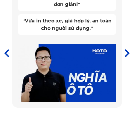
đơn giản!
”
=>>> Xem ngay:
Thảm lót sàn ô tô lexus rx350 2009 2015
Thiết kế lót sàn ô tô vừa khít sàn xe
Vừa in theo xe, giá hợp lý, an toàn
“
cho người sử dụng.
”
Thảm lót sàn cao cấp KATA cho Lexus RX300 được đánh
giá cao về tính an toàn và tính thẩm mỹ. Được thiết kế trên
Autocad và cắt bằng máy CNC, thảm dành riêng cho xe
RX300 vừa khít với sàn xe chuẩn đến từng mi-li-mét, bao
kín cả bề mặt và thành xe mang lại tính thẩm mỹ cao cho
toàn bộ chiếc xe.
Mẫu thảm lót sàn ô tô KATA còn thu hút bởi sự đa dạng với
2 phiên bản đặc biệt dành cho dòng xe Lexus RX300 sau:
•
Phiên bản basic
Phiên bản basic được thiết kế chuẩn theo kích thước sàn xe
không những đảm bảo vệ sinh mà còn đem lại sự sang