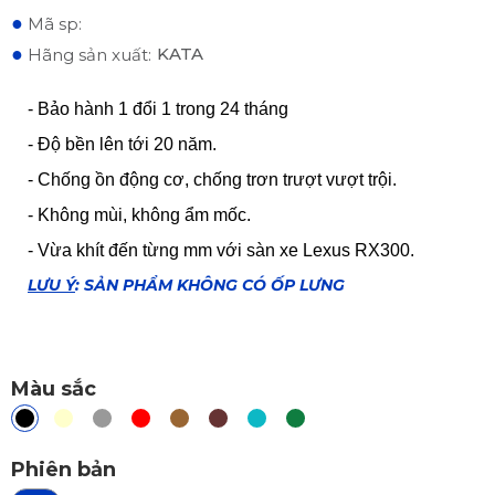
●
Mã sp:
●
KATA
Hãng sản xuất:
- Bảo hành 1 đổi 1 trong 24 tháng
- Độ bền lên tới 20 năm.
- Chống ồn động cơ, chống trơn trượt vượt trội.
- Không mùi, không ẩm mốc.
- Vừa khít đến từng mm với sàn xe
Lexus RX300.
LƯU Ý
: SẢN PHẨM KHÔNG CÓ ỐP LƯNG
Màu sắc
Phiên bản