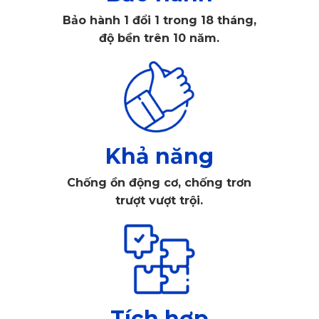
thiện với môi trường. Đặc biệt, với công nghệ sản xuất tiên
tiến, thảm lót sàn KATA không chỉ bền vững mà còn đem
Bảo hành 1 đổi 1 trong 18 tháng,
lại cảm giác mềm mại và êm ái cho người sử dụng.
độ bền trên 10 năm.
Khả năng
Chống ồn động cơ, chống trơn
trượt vượt trội.
Tích hợp