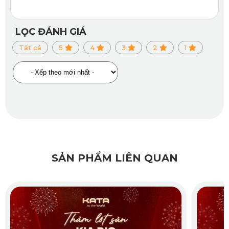
LỌC ĐÁNH GIÁ
Tất cả
5
4
3
2
1
SẢN PHẨM LIÊN QUAN
Thảm lót sàn ô tô Lexus GX ghế hàng 3
✅ Vệ sinh tiện lợi - dễ dàng
Việc vệ sinh và bảo quản thảm lót sàn ô tô Lexus GX của