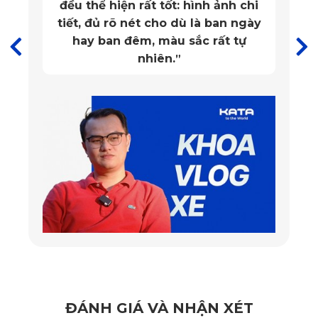
Lexus GX của KATA có khả năng chống mài mòn, chịu nước
tốt và không bị phai màu dưới tác động của ánh nắng mặt
trời. Điều này giúp sản phẩm duy trì được sự mới mẻ và
đẹp mắt suốt thời gian dài sử dụng.
=>>> Xem thêm:
Thảm lót sàn ô tô Lexus RX 350 Premium
ĐÁNH GIÁ VÀ NHẬN XÉT