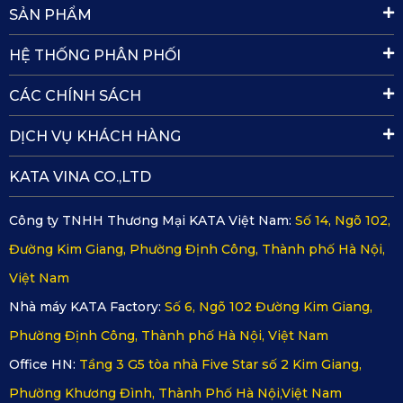
SẢN PHẨM
HỆ THỐNG PHÂN PHỐI
CÁC CHÍNH SÁCH
DỊCH VỤ KHÁCH HÀNG
Thảm lót sàn ô tô Lexus GX lót cốp
KATA VINA CO.,LTD
(Giá lót cốp mua lẻ chỉ từ 1.290.000 vnđ, ốp lưng ghế chỉ
từ 800.000 vnđ)
Công ty TNHH Thương Mại KATA Việt Nam:
Số 14, Ngõ 102,
Quy trình sản xuất thảm lót sàn ô tô
Đường Kim Giang, Phường Định Công, Thành phố Hà Nội,
Lexus GX của KATA
Việt Nam
Quy trình sản xuất thảm lót sàn ô tô Lexus GX của KATA
Nhà máy KATA Factory:
Số 6, Ngõ 102 Đường Kim Giang,
diễn ra qua một chuỗi các bước chính xác và chi tiết:
Phường Định Công, Thành phố Hà Nội, Việt Nam
Office HN:
Tầng 3 G5 tòa nhà Five Star số 2 Kim Giang,
Bước 1
: Chọn lựa nguyên liệu
KATA sử dụng nguyên liệu PVC cao cấp, đã được kiểm định
Phường Khương Đình, Thành Phố Hà Nội,Việt Nam