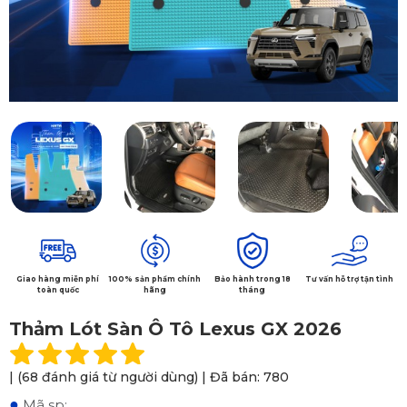
Giao hàng miễn phí
100% sản phẩm chính
Bảo hành trong 18
Tư vấn hỗ trợ tận tình
toàn quốc
hãng
tháng
Thảm Lót Sàn Ô Tô Lexus GX 2026
| (68 đánh giá từ người dùng) | Đã bán: 780
●
Mã sp: