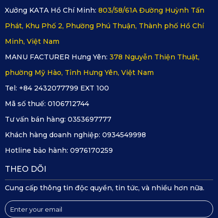
và đạt chuẩn chất lượng SGS Châu Âu. Đây là bước đầu tiên
Xưởng KATA Hồ Chí Minh:
803/58/61A Đường Huỳnh Tấn
quan trọng, đảm bảo nguồn nguyên liệu chất lượng cao
Phát, Khu Phố 2, Phường Phú Thuận, Thành phố Hồ Chí
cho sản phẩm cuối cùng.
Minh, Việt Nam
Bước 2
: Thiết kế thảm
MANU FACTURER Hưng Yên:
378 Nguyễn Thiện Thuật,
Thảm lót sàn ô tô KATA được thiết kế theo từng bộ, từ việc
phường Mỹ Hào, Tỉnh Hưng Yên, Việt Nam
lấy số đo chính xác trên sàn xe đến thiết kế 2D và mô hình
3D trên phần mềm AutoCAD. Điều này giúp sản phẩm vừa
Tel: +84 2432077799 EXT 100
vặn hoàn hảo và thẩm mỹ.
Mã số thuế:
0106712744
Bước 3
: Cắt CNC
Tư vấn bán hàng:
0353697777
Sử dụng công nghệ cắt CNC tiên tiến, mỗi chi tiết thảm lót
Khách hàng doanh nghiệp:
0934549998
sàn được cắt ra với độ chính xác cao, đảm bảo sự đồng đều
Hotline bảo hành:
0976170259
và chính xác trong kích thước.
THEO DÕI
Bước 4
: Đường may và hoàn thiện
Cung cấp thông tin độc quyền, tin tức, và nhiều hơn nữa.
Sau khi cắt, từng chi tiết thảm lót sàn được may và hoàn
thiện bằng các công đoạn gia công chuyên nghiệp. Đường
may chắc chắn và ép viền nhiệt đảm bảo sự bền bỉ và đẹp