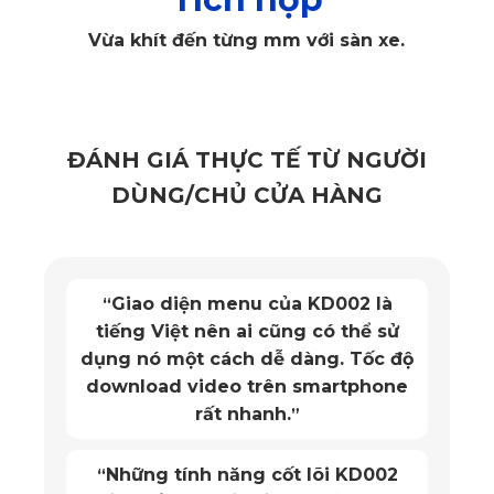
Vừa khít đến từng mm với sàn xe.
Thảm lót sàn ô tô Lexus GX ghế lái
✅ Thiết kế hiện đại, đẳng cấp, dễ sử dụng
ĐÁNH GIÁ THỰC TẾ TỪ NGƯỜI
DÙNG/CHỦ CỬA HÀNG
Thiết kế của thảm lót sàn ô tô KATA được tối ưu hóa hoàn
hảo cho từng dòng xe, đặc biệt là Lexus GX. Với sự kết hợp
hài hòa giữa thẩm mỹ và tính năng, từng chi tiết thảm được
chế tạo với độ chính xác cao bằng công nghệ CNC hiện
đại. Điều này giúp thảm vừa vặn hoàn hảo vào không gian
Mặt trước thảm KATA chống nước,
“
nội thất, mang đến sự sang trọng và đẳng cấp cho xe hơi.
chống bụi bẩn rất tốt. Mặt sau có
chống trơn trượt. Lắp đặt thì quá
✅ Độ bền vượt trội của Lexus GX
đơn giản!
”
Với môi trường sử dụng ô tô hàng ngày, độ bền của thảm
Vừa in theo xe, giá hợp lý, an toàn
“
lót sàn là yếu tố quan trọng được KATA chú trọng. Được gia
công tỉ mỉ và kiểm tra nghiêm ngặt, thảm lót sàn ô tô
cho người sử dụng.
”