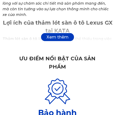
lòng với sự chăm sóc chi tiết mà sản phẩm mang đến,
mà còn tin tưởng vào sự lựa chọn thông minh cho chiếc
xe của mình.
Lợi ích của thảm lót sàn ô tô Lexus GX
tại KATA
Thảm lót sàn ô tô
là một phần không thể thiếu trong việc
bảo vệ và nâng cao giá trị của chiếc xe
Lexus GX
. Tại KATA,
những sản phẩm thảm lót sàn không chỉ đơn thuần là vật
dụng trang trí nội thất mà còn mang lại nhiều lợi ích thiết
ƯU ĐIỂM NỔI BẬT CỦA SẢN
thực:
PHẨM
✅ Nguyên liệu chất lượng vượt trội, đạt chuẩn
quốc tế SGS Châu Âu
Thảm lót sàn ô tô Lexus
GX
của KATA được sản xuất từ
nguyên liệu PVC cao cấp, đạt chuẩn chất lượng SGS Châu
Âu. Đây là một trong những điểm nổi bật nhất, giúp sản
phẩm đảm bảo an toàn cho sức khỏe người dùng và thân
Bảo hành