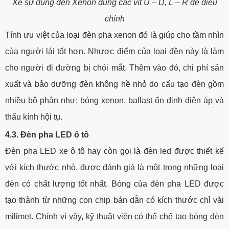
Xe sử dụng đèn Xenon dùng các vít U – D, L – R để điều
chỉnh
Tính ưu việt của loại đèn pha xenon đó là giúp cho tầm nhìn
của người lái tốt hơn. Nhược điểm của loại đền này là làm
cho người đi đường bị chói mắt. Thêm vào đó, chi phí sản
xuất và bảo dưỡng đèn không hề nhỏ do cấu tạo đèn gồm
nhiều bộ phận như: bóng xenon, ballast ổn định điện áp và
thấu kính hội tụ.
4.3. Đèn pha LED ô tô
Đèn pha LED xe ô tô hay còn gọi là đèn led được thiết kế
với kích thước nhỏ, được đánh giá là một trong những loại
đèn có chất lượng tốt nhất. Bóng của đèn pha LED được
tạo thành từ những con chip bán dẫn có kích thước chỉ vài
milimet. Chính vì vậy, kỹ thuật viên có thể chế tạo bóng đèn