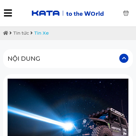
0
Tin tức
Tin Xe
NỘI DUNG