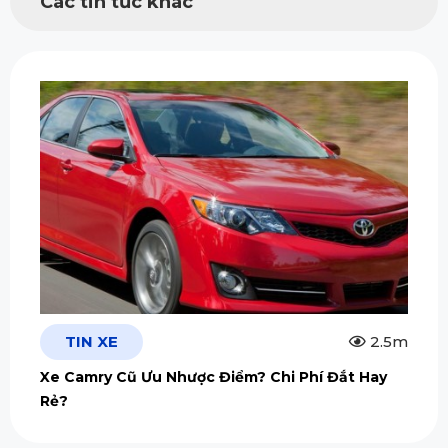
Các tin tức khác
TIN XE
2.5m
Xe Camry Cũ Ưu Nhược Điểm? Chi Phí Đắt Hay
Rẻ?