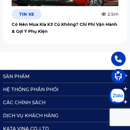
TIN XE
2.5m
Có Nên Mua Kia K3 Cũ Không? Chi Phí Vận Hành
& Gợi Ý Phụ Kiện
SẢN PHẨM
HỆ THỐNG PHÂN PHỐI
CÁC CHÍNH SÁCH
DỊCH VỤ KHÁCH HÀNG
KATA VINA CO.,LTD