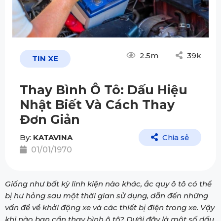
2.5m
39k
TIN XE
Thay Bình Ô Tô: Dấu Hiệu
Nhật Biết Và Cách Thay
Đơn Giản
By:
KATAVINA
Chia sẻ
01/01/1970
Giống như bất kỳ linh kiện nào khác, ắc quy ô tô có thể
bị hư hỏng sau một thời gian sử dụng, dẫn đến những
vấn đề về khởi động xe và các thiết bị điện trong xe. Vậy
khi nào bạn cần thay bình ô tô? Dưới đây là một số dấu