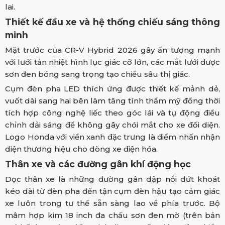
lai.
Thiết kế đầu xe và hệ thống chiếu sáng thông
minh
Mặt trước của CR-V Hybrid 2026 gây ấn tượng mạnh
với lưới tản nhiệt hình lục giác cỡ lớn, các mắt lưới được
sơn đen bóng sang trọng tạo chiều sâu thị giác.
Cụm đèn pha LED thích ứng được thiết kế mảnh dẻ,
vuốt dài sang hai bên làm tăng tính thẩm mỹ đồng thời
tích hợp công nghệ liếc theo góc lái và tự động điều
chỉnh dải sáng để không gây chói mắt cho xe đối diện.
Logo Honda với viền xanh đặc trưng là điểm nhấn nhận
diện thương hiệu cho dòng xe điện hóa.
Thân xe và các đường gân khí động học
Dọc thân xe là những đường gân dập nổi dứt khoát
kéo dài từ đèn pha đến tận cụm đèn hậu tạo cảm giác
xe luôn trong tư thế sẵn sàng lao về phía trước. Bộ
mâm hợp kim 18 inch đa chấu sơn đen mờ (trên bản