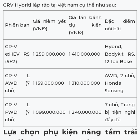
CRV Hybrid lắp ráp tại việt nam cụ thể như sau:
Giá lăn bánh
Giá niêm yết
Đặc điểm
Phiên bản
dự kiến
(VNĐ)
nổi bật
(VNĐ)
CR-V
Hybrid,
e:HEV RS
1.259.000.000
1.410.000.000
Bodykit RS,
(5+2)
12 loa Bose
CR-V L
AWD, 7 chỗ,
AWD (7
1.159.000.000
1.310.000.000
Honda
chỗ)
Sensing
CR-V L
7 chỗ, Trang
FWD (7
1.099.000.000
1.240.000.000
bị tiện nghi
chỗ)
đầy đủ
Lựa chọn phụ kiện nâng tầm trải