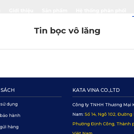
ủ
Giới thiệu
Sản phẩm
Hệ thống phân phối
Tin bọc vô lăng
 SÁCH
KATA VINA CO.,LTD
 sử dụng
Công ty TNHH Thương Mại 
Nam:
Số 14, Ngõ 102, Đường 
 bảo hành
Phường Định Công, Thành p
gửi hàng
Việt Nam