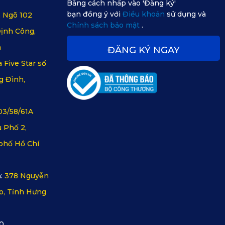
Bằng cách nhấp vào 'Đăng ký'
bạn đồng ý với
Điều khoản
sử dụng và
, Ngõ 102
Chính sách bảo mật
.
ịnh Công,
m
ĐĂNG KÝ NGAY
 Five Star số
g Đình,
03/58/61A
 Phố 2,
phố Hồ Chí
:
378 Nguyễn
o, Tỉnh Hưng
0