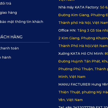
đổi trả
Nhà máy KATA Factory:
Số 6
giao hàng
Đường Kim Giang, Phường Đ
bảo mật thông tin khách
Thành phố Hà Nội, Việt Na
Office HN:
Tầng 3 G5 tòa nhà
HÁCH HÀNG
2 Kim Giang, Phường Khươn
Thành Phố Hà Nội,Việt Nam
thanh toán
Xưởng KATA Hồ Chí Minh:
8
o hành
Đường Huỳnh Tấn Phát, Khu
Phường Phú Thuận, Thành 
Minh, Việt Nam
MANU FACTURER Hưng Yên
Thiện Thuật, phường Mỹ Hà
Yên, Việt Nam
Tel: +84 2432077799 EXT 10