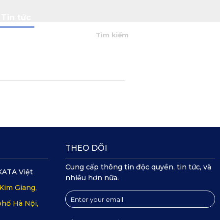
Tin tức
0
THEO DÕI
Cung cấp thông tin độc quyền, tin tức, và
KATA Việt
nhiều hơn nữa.
Kim Giang,
hố Hà Nội,