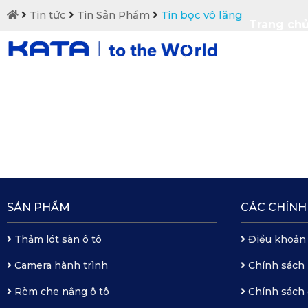
Tin tức
Tin Sản Phẩm
Tin bọc vô lăng
Trang ch
Liên hệ
SẢN PHẨM
CÁC CHÍNH
Thảm lót sàn ô tô
Điều khoản
Camera hành trình
Chính sách
Rèm che nắng ô tô
Chính sách 