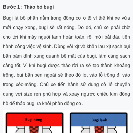
Bước 1 : Tháo bỏ bugi
Bugi là bộ phận nằm trong động cơ ô tô vì thế khi xe vừa
mới chạy xong, bugi sẽ rất nóng. Do đó, chủ xe phải chờ
cho tới khi máy nguội lạnh hoàn toàn, rồi mới bắt đầu tiến
hành công việc vệ sinh. Dùng vòi xịt và khăn lau xịt sạch bụi
bẩn bám dính xung quanh bề mặt của bugi, làm càng sạch
càng tốt. Vì khi bugi được tháo rời ra sẽ tạo thành khoảng
trống, bụi bẩn bên ngoài sẽ theo đó lọt vào lỗ trống đi vào
trong xéc-măng. Chủ xe tiến hành sử dụng cờ lê chuyên
dụng với size ren phù hợp và xoay ngược chiều kim đồng
hồ để tháo bugi ra khỏi phần động cơ.