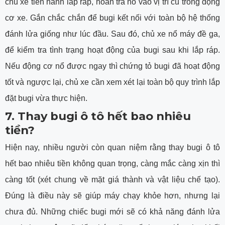
chủ xe tiến hành lắp ráp, hoàn trả nó vào vị trí cũ trong động
cơ xe. Gắn chắc chắn để bugi kết nối với toàn bộ hệ thống
đánh lửa giống như lúc đầu. Sau đó, chủ xe nổ máy đề ga,
để kiểm tra tình trạng hoạt động của bugi sau khi lắp ráp.
Nếu động cơ nổ được ngay thì chứng tỏ bugi đã hoạt động
tốt và ngược lại, chủ xe cần xem xét lại toàn bộ quy trình lắp
đặt bugi vừa thực hiện.
7. Thay bugi ô tô hết bao nhiêu
tiền?
Hiện nay, nhiều người còn quan niệm rằng thay bugi ô tô
hết bao nhiêu tiền không quan trọng, càng mắc càng xịn thì
càng tốt (xét chung về mặt giá thành và vật liệu chế tạo).
Đúng là điều này sẽ giúp máy chạy khỏe hơn, nhưng lại
chưa đủ. Những chiếc bugi mới sẽ có khả năng đánh lửa