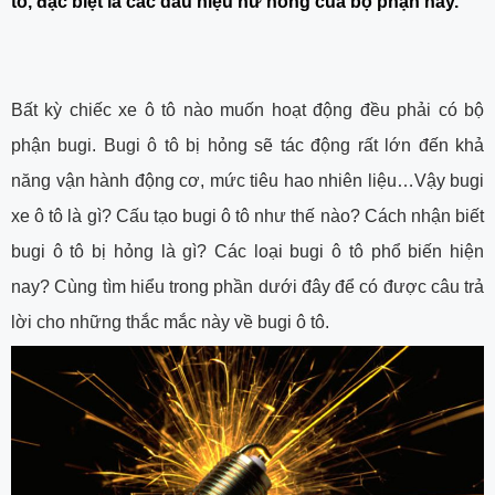
tô, đặc biệt là các dấu hiệu hư hỏng của bộ phận này.
Bất kỳ chiếc xe ô tô nào muốn hoạt động đều phải có bộ
phận bugi. Bugi ô tô bị hỏng sẽ tác động rất lớn đến khả
năng vận hành động cơ, mức tiêu hao nhiên liệu…Vậy bugi
xe ô tô là gì? Cấu tạo bugi ô tô như thế nào? Cách nhận biết
bugi ô tô bị hỏng là gì? Các loại bugi ô tô phổ biến hiện
nay? Cùng tìm hiểu trong phần dưới đây để có được câu trả
lời cho những thắc mắc này về bugi ô tô.