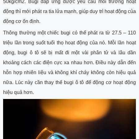
50kg/cm2. Bugi đáp ứng được yêu cầu môi trường hoạt
động thì mới phát ra tia lửa mạnh, giúp duy trì hoạt động của
động cơ ổn định.
Thông thường một chiếc bugi có thể phát ra từ 27.5 – 110
triệu lần trong suốt tuổi thọ hoạt động của nó. Mỗi lần hoạt
động, bugi ô tô sẽ bị mất đi một vài phân tử và lâu dần
khoảng cách các điện cực xa nhau hơn. Điều này dẫn đến
hỗn hợp nhiên liệu và không khí cháy không còn hiệu quả
nữa. Lúc này cần thay thế bugi ô tô để động cơ hoạt động
hiệu quả hơn.