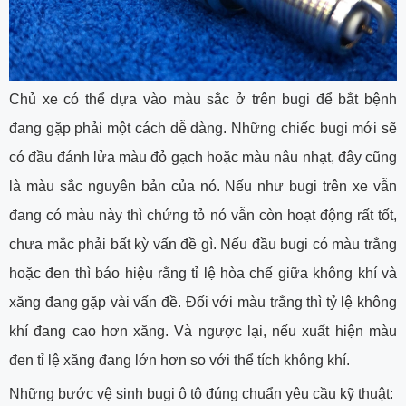
Chủ xe có thể dựa vào màu sắc ở trên bugi để bắt bệnh
đang gặp phải một cách dễ dàng. Những chiếc bugi mới sẽ
có đầu đánh lửa màu đỏ gạch hoặc màu nâu nhạt, đây cũng
là màu sắc nguyên bản của nó. Nếu như bugi trên xe vẫn
đang có màu này thì chứng tỏ nó vẫn còn hoạt động rất tốt,
chưa mắc phải bất kỳ vấn đề gì. Nếu đầu bugi có màu trắng
hoặc đen thì báo hiệu rằng tỉ lệ hòa chế giữa không khí và
xăng đang gặp vài vấn đề. Đối với màu trắng thì tỷ lệ không
khí đang cao hơn xăng. Và ngược lại, nếu xuất hiện màu
đen tỉ lệ xăng đang lớn hơn so với thể tích không khí.
Những bước vệ sinh bugi ô tô đúng chuẩn yêu cầu kỹ thuật: