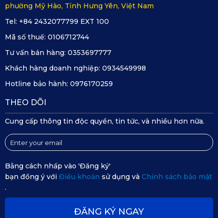
phường Mỹ Hào, Tỉnh Hưng Yên, Việt Nam
Tel: +84 2432077799 EXT 100
Mã số thuế:
0106712744
Tư vấn bán hàng:
0353697777
Khách hàng doanh nghiệp:
0934549998
Hotline bảo hành:
0976170259
THEO DÕI
Cung cấp thông tin độc quyền, tin tức, và nhiều hơn nữa.
Bằng cách nhấp vào 'Đăng ký'
bạn đồng ý với
Điều khoản
sử dụng và
Chính sách bảo mật
.
ĐĂNG KÝ NGAY