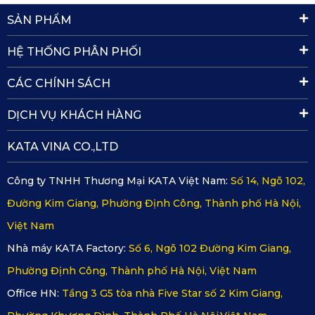
SẢN PHẨM
HỆ THỐNG PHÂN PHỐI
CÁC CHÍNH SÁCH
DỊCH VỤ KHÁCH HÀNG
KATA VINA CO.,LTD
Công ty TNHH Thương Mại KATA Việt Nam:
Số 14, Ngõ 102,
Đường Kim Giang, Phường Định Công, Thành phố Hà Nội,
Việt Nam
Thảm lót sàn Hyundai IONIQ 5 ghế hàng 2
Nhà máy KATA Factory:
Số 6, Ngõ 102 Đường Kim Giang,
Phường Định Công, Thành phố Hà Nội, Việt Nam
Mua
thảm lót sàn Hyundai IONIQ 5
ở
Office HN:
Tầng 3 G5 tòa nhà Five Star số 2 Kim Giang,
đâu?