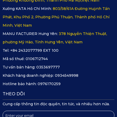
Phường Khương Đình, Thành Phố Hà Nội,Việt Nam
Xưởng KATA Hồ Chí Minh:
803/58/61A Đường Huỳnh Tấn
Nhiều người cũng sẽ đặt câu hỏi vậy nên mua
thảm lót sàn
Phát, Khu Phố 2, Phường Phú Thuận, Thành phố Hồ Chí
Hyundai IONIQ 5
của thương hiệu KATA ở đâu? Hiện nay,
Minh, Việt Nam
các đại lý phân phối sản phẩm thảm của KATA trải dài trên
MANU FACTURER Hưng Yên:
378 Nguyễn Thiện Thuật,
khắp cả nước, sẵn sàng đáp ứng nhu cầu tìm hiểu và mua
phường Mỹ Hào, Tỉnh Hưng Yên, Việt Nam
sắm của khách hàng. Người mua cũng có thể liên hệ trực
Tel: +84 2432077799 EXT 100
tiếp với tổng đài của công ty KATA: 0353697777 |
Mã số thuế:
0106712744
0934549998 hoặc đặt mua trên các sàn thương mại điện tử
Tư vấn bán hàng:
0353697777
lớn như Shopee, Lazada,... Khách hàng trên khắp cả nước
Khách hàng doanh nghiệp:
0934549998
đều sẽ được trải nghiệm những sản phẩm tốt nhất của
Hotline bảo hành:
0976170259
thương hiệu KATA.
THEO DÕI
Cung cấp thông tin độc quyền, tin tức, và nhiều hơn nữa.