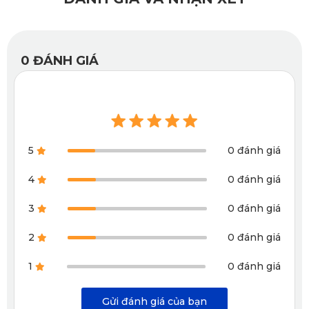
0
ĐÁNH GIÁ
5
0 đánh giá
Thảm lót sàn Hyundai IONIQ 5 lắp ở ghế lái màu đen
4
0 đánh giá
Thảm KATA được đổi mới thiết kế với những họa tiết trang trí
3
0 đánh giá
Việc ứng dụng công nghệ khóa bụi và nước thông minh hiện đạ
2
0 đánh giá
Độ dày của thảm đã được nâng lên khoảng 15%. Mặc dù trước 
Độ bám chống trơn trượt của thảm KATA cũng được nâng lên 50%
1
0 đánh giá
Gửi đánh giá của bạn