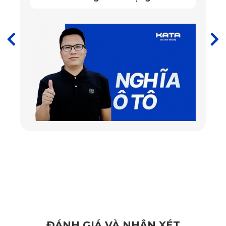
mang lại. Tuy nhiên, nhằm mục đích tăng thêm trải nghiệm
và lợi ích cho người dùng, công ty KATA đã tiến một bước
mạnh mẽ. Đó chính là việc nghiên cứu và nâng cấp mẫu
thảm lót sàn ô tô
mới, với tên gọi MASTER TECH 2.0. Mẫu
sản phẩm này đã được các chuyên gia đầy kinh nghiệm của
KATA dày công sáng tạo và phát triển trong thời gian dài.
Chúng ta hãy cùng điểm qua một vài tính năng mà siêu
phẩm này sở hữu nhé:
ĐÁNH GIÁ VÀ NHẬN XÉT