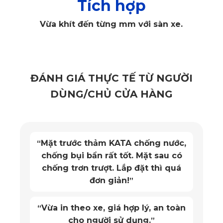
Tích hợp
Mỗi loại đều có đặc điểm tính chất cũng như công năng, giá
Vừa khít đến từng mm với sàn xe.
thành riêng, phù hợp với nhu cầu sử dụng của người mua.
Và được nhiều người biết đến hơn cả là thảm sàn từ
thương hiệu KATA đứng top một tại thị trường Việt Nam
hiện tại. Đặc biệt, hãng KATA mới đây đã tung ra phiên bản
ĐÁNH GIÁ THỰC TẾ TỪ NGƯỜI
thảm sàn xe nâng cấp mới với nhiều tính năng hấp dẫn
DÙNG/CHỦ CỬA HÀNG
người dùng.
Xem thêm
Thảm lót sàn Hyundai Sonata
Mặt trước thảm KATA chống nước,
“
Thiết kế thảm KATA được nâng cấp như
chống bụi bẩn rất tốt. Mặt sau có
chống trơn trượt. Lắp đặt thì quá
thế nào?
đơn giản!
”
Những khách hàng lâu năm của thảm KATA chắc chắn đã
Vừa in theo xe, giá hợp lý, an toàn
“
không còn quá bất ngờ về đặc điểm và công dụng của thảm
cho người sử dụng.
”