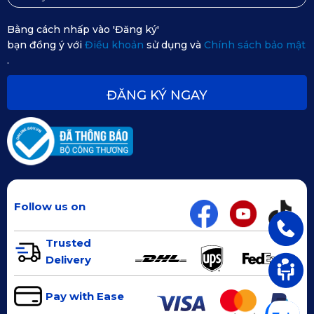
Bằng cách nhấp vào 'Đăng ký'
bạn đồng ý với
Điều khoản
sử dụng và
Chính sách bảo mật
.
ĐĂNG KÝ NGAY
Follow us on
Thảm lót sàn KATA có độ bền tới 10 năm
Trusted
Delivery
Như vậy, bài viết này đã tổng hợp một cách khá đầy đủ và
Pay with Ease
chi tiết về một trong những sản phẩm hot của thương hiệu