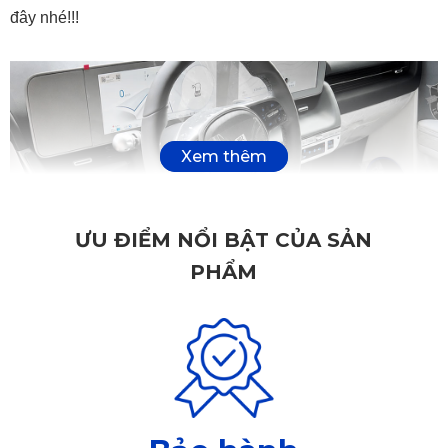
đây nhé!!!
ƯU ĐIỂM NỔI BẬT CỦA SẢN
PHẨM