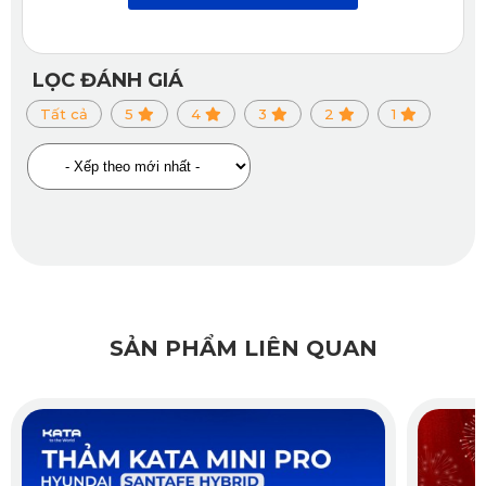
LỌC ĐÁNH GIÁ
Tất cả
5
4
3
2
1
SẢN PHẨM LIÊN QUAN
Giá bán của
thảm lót sàn Hyundai IONIQ