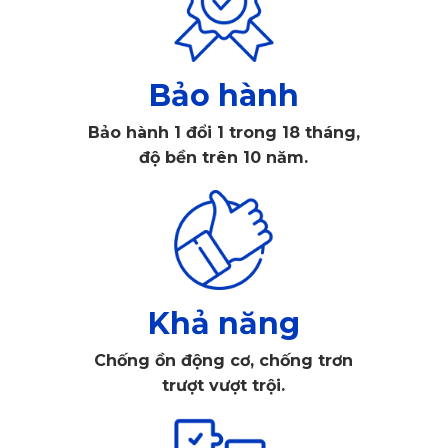
Có thể bạn đã từng nghe tới thương hiệu KATA, một thương
hiệu uy tín sản xuất thảm lót sàn tại Việt Nam. Thảm lót sàn
là sản phẩm nòng cốt của công ty, được chọn lựa nguyên
Bảo hành
liệu, sản xuất và đóng gói theo từng bước nghiêm ngặt nhất.
Bảo hành 1 đổi 1 trong 18 tháng,
Thảm luôn đảm bảo chất lượng khi đến tay người tiêu dùng.
độ bền trên 10 năm.
Với 10 năm chinh chiến trên thương trường cả trong và
ngoài nước, KATA đã có cho mình nguồn khách hàng quý
giá luôn tin tưởng và ủng hộ KATA. Vậy thảm lót sàn ô tô
của thương hiệu này có gì nổi bật mà những tân chủ nhân
Khả năng
của chiếc Hyundai Custin mới “trình làng” tại Việt Nam phải
Chống ồn động cơ, chống trơn
sắm ngay cho “xế” cưng của mình?
trượt vượt trội.