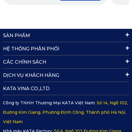
Với những ưu điểm vượt trội đáng ấn tượng như vậy,
những chủ xe của còn đắn đo gì mà không chọn ngay thảm
lót sàn xe Hyundai Custin
của
KATA
. Hy vọng những chia
SẢN PHẨM
sẻ của KATA về mẫu thảm phù hợp cho xe Hyundai Custin
sẽ giúp khách hàng nhanh chóng mua được thảm ưng ý.
HỆ THỐNG PHÂN PHỐI
Hãy liên hệ với chúng tôi để tiện đặt thảm và nhận nhiều ưu
CÁC CHÍNH SÁCH
đãi hấp dẫn trong tháng.
DỊCH VỤ KHÁCH HÀNG
KATA VINA CO.,LTD
Công ty TNHH Thương Mại KATA Việt Nam:
Số 14, Ngõ 102,
Đường Kim Giang, Phường Định Công, Thành phố Hà Nội,
Việt Nam
Nhà máy KATA Factory:
Số 6, Ngõ 102 Đường Kim Giang,