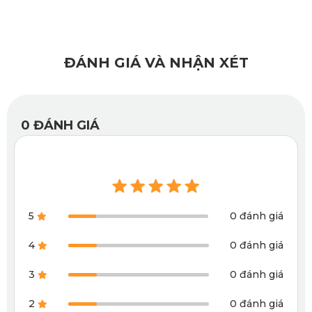
màu với thảm hoặc được ép nhiệt cao cấp tùy vào nhu cầu
và giá tiền khách hàng muốn đầu tư. Bo viền kỹ càng nên
thảm lót sàn sẽ không gây bất cứ ảnh hưởng nào tới thành
ĐÁNH GIÁ VÀ NHẬN XÉT
xe của bạn.
0
ĐÁNH GIÁ
5
0 đánh giá
4
0 đánh giá
3
0 đánh giá
2
0 đánh giá