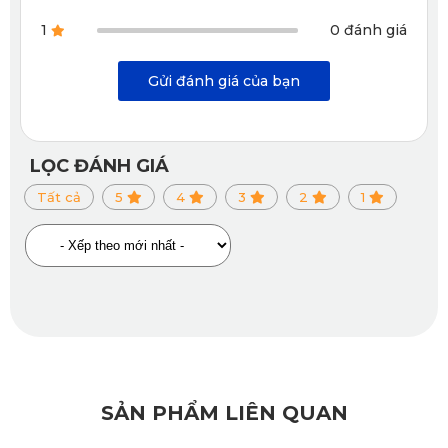
1
0 đánh giá
3. Không có mùi, không ngấm nước, không ẩm
mốc
Gửi đánh giá của bạn
3 không là đặc điểm vượt trội của thảm lót sàn ô tô Hyundai
Custin
KATA. Những chủ xe hoàn toàn có thể yên tâm độ
LỌC ĐÁNH GIÁ
bền của thảm. Vào thảm lót bảo vệ chắc chắn sàn xe, không
Tất cả
5
4
3
2
1
cho chất lỏng thấm qua thảm xuống sàn xe. Tuyệt đối không
gây mùi bởi kết cấu bền chắc được ép nhiệt công nghệ cao
không có bất kỳ khe hở nào để thảm ngấm nước nên sẽ
hoàn toàn không gây mùi hay ẩm mốc trên thảm.
4. Sở hữu những màu sắc sang trọng, hợp thời
đại
SẢN PHẨM LIÊN QUAN
Hiện nay, KATA cung cấp 6 màu
thảm lót sàn ô tô
việc