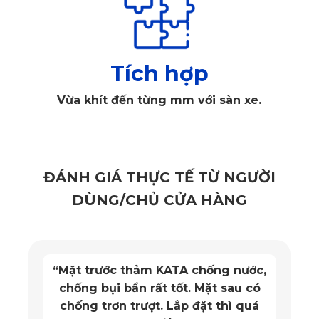
Tích hợp
Vừa khít đến từng mm với sàn xe.
ĐÁNH GIÁ THỰC TẾ TỪ NGƯỜI
Xem thêm
Thảm lót sàn Hyundai Santafe
DÙNG/CHỦ CỬA HÀNG
1. Nguyên liệu đạt tiêu chuẩn quốc tế
Để có được một bộ thảm ưu tú KATA đã quyết định lựa chọn
nguồn nguyên liệu an toàn cho sức khỏe người sử dụng,
Mặt trước thảm KATA chống nước,
“
chống bụi bẩn rất tốt. Mặt sau có
đồng thời đảm bảo được độ bền dẻo dai của thảm. PVC
chống trơn trượt. Lắp đặt thì quá
chính là ứng cử viên sáng giá để trở thành nguyên liệu chủ