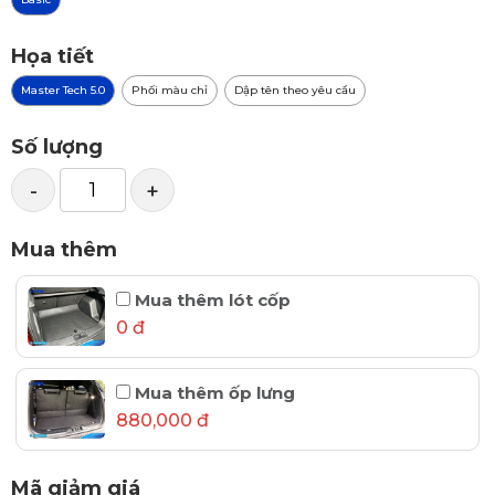
Họa tiết
Master Tech 5.0
Phối màu chỉ
Dập tên theo yêu cầu
Số lượng
-
+
Mua thêm
Mua thêm lót cốp
0 đ
Mua thêm ốp lưng
880,000 đ
Mã giảm giá