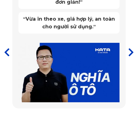
đơn giản!
”
chốt của bộ thảm KATA cao cấp. Nguyên liệu này được các
tổ chức quốc tế công nhận là an toàn tuyệt đối cho sức khỏe
Vừa in theo xe, giá hợp lý, an toàn
“
người tiêu dùng như: SGS Châu Âu, TUV, RoHS2,...
cho người sử dụng.
”
2. Mang đậm nét thẩm mỹ hiện đại
Thời đại phát triển nhanh chóng mặt, đòi hỏi mọi sản phẩm
luôn có sự chuyển mình vượt trội, thiết kế hiện đại để bắt kịp
xu hướng. Thảm lót sàn
Hyundai Custin được KATA được
may đo kỹ càng, lấy số liệu và đặc điểm của sàn xe để sản
xuất theo xe.
Mặt trên của thảm là những họa tiết bắt mắt, tăng nét thẩm
mỹ sang trọng cho ô tô đồng thời có khả năng giữ bụi bẩn,
chất dơ cực kỳ tốt. Phần viền được may bằng vải dù đồng