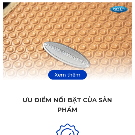
ƯU ĐIỂM NỔI BẬT CỦA SẢN
PHẨM
Ưu điểm thảm lót sàn xe
Hyundai Custin
KATA