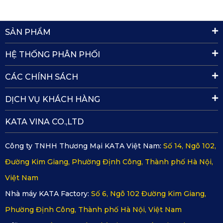
phải lo vì tại KATA có chế độ bảo hành tốt nhất cho bạn.
Ngoài ra, tuổi thọ của thảm còn được cam kết lên đến 20
năm. Bạn sẽ không mất thời gian, tiền bạc để thay đổi
SẢN PHẨM
thảm lót sàn cho chiếc xe của mình quá nhiều lần.
KATA là nhà sản xuất và phân phối nội thất phụ kiện ô tô
HỆ THỐNG PHÂN PHỐI
lớn nhất với hệ thống phân phối trên 63 tỉnh thành trên
cả nước, đảm bảo sản phẩm chất lượng tuyệt đối đến tay
CÁC CHÍNH SÁCH
người dùng.
DỊCH VỤ KHÁCH HÀNG
KATA VINA CO.,LTD
Công ty TNHH Thương Mại KATA Việt Nam:
Số 14, Ngõ 102,
Đường Kim Giang, Phường Định Công, Thành phố Hà Nội,
Việt Nam
Nhà máy KATA Factory:
Số 6, Ngõ 102 Đường Kim Giang,
Phường Định Công, Thành phố Hà Nội, Việt Nam