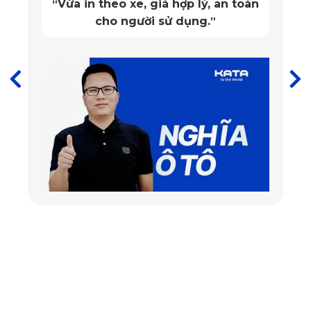
Vừa in theo xe, giá hợp lý, an toàn
“
cho người sử dụng.
”
Thảm lót sàn ô tô Hyundai Santafe cho ghế phụ
✔️
Làm tăng độ đẳng cấp cho chiếc xe
Thảm lót sàn ô tô KATA cho Hyundai Santafe được đội ngũ
nhân viên giàu kinh nghiệm của KATA thiết kế, đo đạc cẩn
thận tỉ mỉ để vừa khít đến từng chi tiết của xe không gây
cảm giác khó chịu như những loại thảm sản xuất công
nghiệp trên thị trường hiện nay.
Với công nghệ hiện đại từng đường cắt may của thảm
chuẩn đến từng mm đảm bảo sự thoải mái cho người lái xe
và tăng thêm phần sang trọng cho chiếc xe của bạn. Ngoài