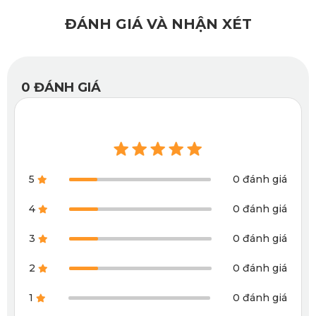
ra, thảm lót sàn KATA cho xe Hyundai Santafe có bảng màu
ĐÁNH GIÁ VÀ NHẬN XÉT
đa dạng cho bạn dễ dàng lựa chọn màu sắc thảm phù hợp
với nội thất và phong cách của bạn.
0
ĐÁNH GIÁ
5
0 đánh giá
4
0 đánh giá
3
0 đánh giá
2
0 đánh giá
1
0 đánh giá