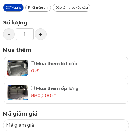
DOTMatrix
Phối màu chỉ
Dập tên theo yêu cầu
Số lượng
-
+
Mua thêm
Mua thêm lót cốp
0 đ
Mua thêm ốp lưng
880,000 đ
Mã giảm giá