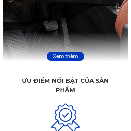
ƯU ĐIỂM NỔI BẬT CỦA SẢN
PHẨM
Thảm lót sàn ô tô Hyundai Santafe ở ghế lái màu đen