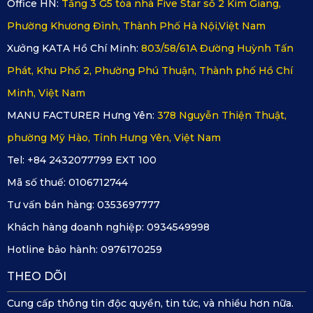
Office HN:
Tầng 3 G5 tòa nhà Five Star số 2 Kim Giang,
Phường Khương Đình, Thành Phố Hà Nội,Việt Nam
Xưởng KATA Hồ Chí Minh:
803/58/61A Đường Huỳnh Tấn
Phát, Khu Phố 2, Phường Phú Thuận, Thành phố Hồ Chí
Minh, Việt Nam
MANU FACTURER Hưng Yên:
378 Nguyễn Thiện Thuật,
phường Mỹ Hào, Tỉnh Hưng Yên, Việt Nam
Thảm lót cốp và ốp lưng cho xe ô tô Hyundai Santafe
Cách lắp đặt thảm lót sàn ô tô
Tel: +84 2432077799 EXT 100
Hyundai Santafe KATA
Mã số thuế:
0106712744
Lắp đặt thảm lót sàn ô tô Hyundai Santafe của KATA là một
Tư vấn bán hàng:
0353697777
quy trình vô cùng đơn giản và nhanh chóng. Người sử
Khách hàng doanh nghiệp:
0934549998
dụng có thể thực hiện việc lắp đặt thảm một cách dễ dàng
và chính xác qua những bước dưới đây.
Hotline bảo hành:
0976170259
Bước 1: Vệ sinh sàn xe sau khi tháo thảm lót sàn
THEO DÕI
cũ
Nếu bạn đang sử dụng thảm lót sàn cũ, bước đầu tiên là
Cung cấp thông tin độc quyền, tin tức, và nhiều hơn nữa.
tháo bỏ hoàn toàn lớp thảm này để vệ sinh sàn xe thật