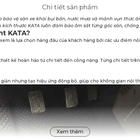
Chi tiết sản phẩm
úp bảo vệ sàn xe khỏi bụi bẩn, nước mưa và mảnh vụn thức ăn
 kích thước KATA luôn đảm bảo ôm sát từng góc sàn, chống t
ent KATA?
em là lựa chọn hàng đầu của khách hàng bởi các ưu điểm nổi 
ết kế hoàn hảo từ chi tiết đến công năng. Từng chi tiết trên
n giản nhưng tạo hiệu ứng động bộ, giúp cho không gian nội t