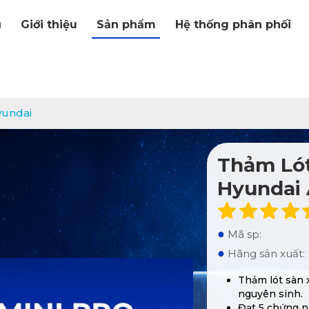
ủ
Giới thiệu
Sản phẩm
Hệ thống phân phối
yundai
Thảm Lót
Hyundai 
●
Mã sp:
●
Hãng sản xuất:
Thảm lót sàn 
nguyên sinh.
Đạt 5 chứng n