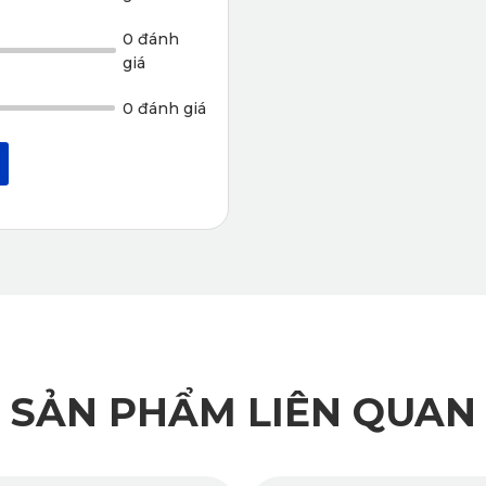
hiện đại
0 đánh
S, được phép lưu hành toàn cầu. KATA áp dụng công nghệ sản 
giá
0 đánh giá
SẢN PHẨM LIÊN QUAN