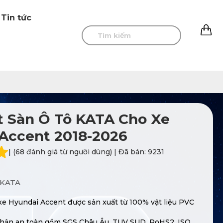
Tin tức
0
 Sàn Ô Tô KATA Cho Xe
Accent 2018-2026
| (68 đánh giá từ người dùng) | Đã bán: 9231
KATA
xe Hyundai Accent được sản xuất từ 100% vật liệu PVC
hận an toàn gồm SGS Châu Âu, TUV SUD, RoHS2, ISO,