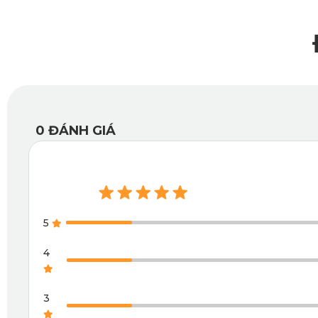
0
ĐÁNH GIÁ
5
4
3