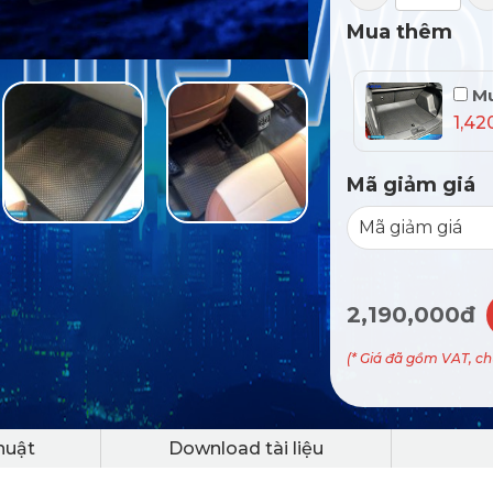
Mua thêm
Mu
1,42
Mã giảm giá
2,190,000đ
(* Giá đã gồm VAT, c
huật
Download tài liệu