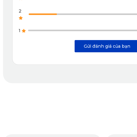
Quy trình sản xuất thảm lót sàn Hyundai Accent 
2
Nguyên liệu thảm lót sàn Hyundai Accent đã đạt chuẩn SG
nghệ CNC, máy ép nhiệt và máy may viền hiện đại.
1
Gửi đánh giá của bạn