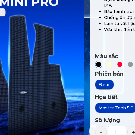
IAF.
Bảo hành tron
Chống ồn động 
Làm từ vật li
Vừa khít đến 
Màu sắc
Phiên bản
Basic
Họa tiết
Master Tech 5.0
Số lượng
-