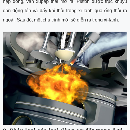
nạp đóng, van xupap thải mở ra. Piston được trục khuỷu
dẫn động lên và đẩy khí thải trong xi lanh qua ống thải ra
ngoài. Sau đó, một chu trình mới sẽ diễn ra trong xi-lanh.