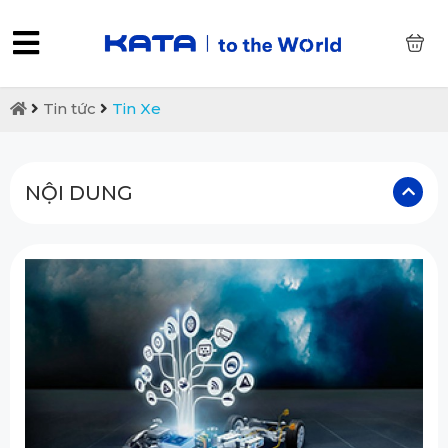
0
Tin tức
Tin Xe
NỘI DUNG