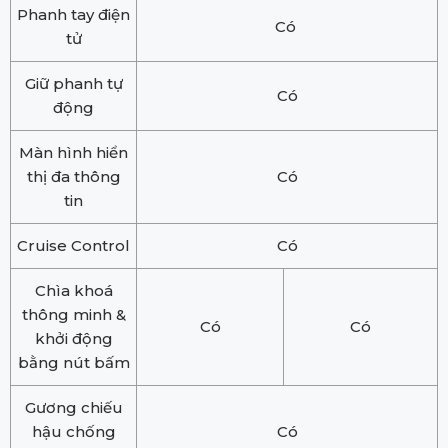
Phanh tay điện
Có
tử
Giữ phanh tự
Có
động
Màn hình hiển
thị đa thông
Có
tin
Cruise Control
Có
Chìa khoá
thông minh &
Có
Có
khởi động
bằng nút bấm
Gương chiếu
hậu chống
Có