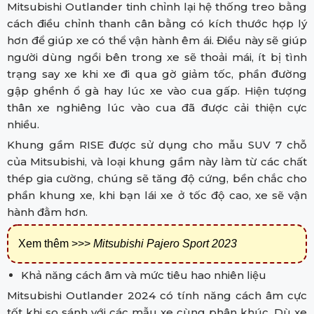
Mitsubishi Outlander tinh chỉnh lại hệ thống treo bằng
cách điều chỉnh thanh cân bằng có kích thước hợp lý
hơn để giúp xe có thể vận hành êm ái. Điều này sẽ giúp
người dùng ngồi bên trong xe sẽ thoải mái, ít bị tình
trạng say xe khi xe đi qua gờ giảm tốc, phần đường
gập ghềnh ổ gà hay lúc xe vào cua gấp. Hiện tượng
thân xe nghiêng lúc vào cua đã được cải thiện cực
nhiều.
Khung gầm RISE được sử dụng cho mẫu SUV 7 chỗ
của Mitsubishi, và loại khung gầm này làm từ các chất
thép gia cường, chúng sẽ tăng độ cứng, bền chắc cho
phần khung xe, khi bạn lái xe ở tốc độ cao, xe sẽ vận
hành đằm hơn.
Xem thêm >>>
Mitsubishi Pajero Sport 2023
Khả năng cách âm và mức tiêu hao nhiên liệu
Mitsubishi Outlander 2024 có tính năng cách âm cực
tốt khi so sánh với các mẫu xe cùng phân khúc. Dù xe