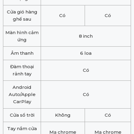
Cửa gió hàng
Có
Có
ghế sau
Màn hình cảm
8 inch
ứng
Âm thanh
6 loa
Đàm thoại
Có
rảnh tay
Android
Auto/Apple
Có
CarPlay
Cửa sổ trời
Không
Có
Tay nắm cửa
Mạ chrome
Mạ chrome