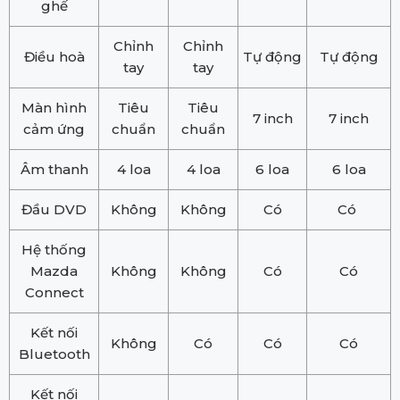
ghế
Chỉnh
Chỉnh
Điều hoà
Tự động
Tự động
tay
tay
Màn hình
Tiêu
Tiêu
7 inch
7 inch
cảm ứng
chuẩn
chuẩn
Âm thanh
4 loa
4 loa
6 loa
6 loa
Đầu DVD
Không
Không
Có
Có
Hệ thống
Mazda
Không
Không
Có
Có
Connect
Kết nối
Không
Có
Có
Có
Bluetooth
Kết nối