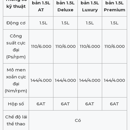
bản 1.5L
bản 1.5L
bản 1.5L
bản 1.5L
kỹ thuật
AT
Deluxe
Luxury
Premium
Động cơ
1.5L
1.5L
1.5L
1.5L
Công
suất cực
110/6.000
110/6.000
110/6.000
110/6.000
đại
(Ps/rpm)
Mô men
xoắn cực
144/4.000
144/4.000
144/4.000
144/4.000
đại
(Nm/rpm)
Hộp số
6AT
6AT
6AT
6AT
Chế độ lái
Có
thể thao