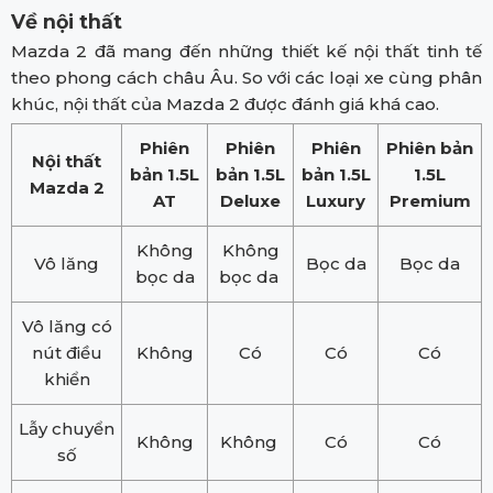
Về nội thất
Mazda 2 đã mang đến những thiết kế nội thất tinh tế
theo phong cách châu Âu. So với các loại xe cùng phân
khúc, nội thất của Mazda 2 được đánh giá khá cao.
Phiên
Phiên
Phiên
Phiên bản
Nội thất
bản 1.5L
bản 1.5L
bản 1.5L
1.5L
Mazda 2
AT
Deluxe
Luxury
Premium
Không
Không
Vô lăng
Bọc da
Bọc da
bọc da
bọc da
Vô lăng có
nút điều
Không
Có
Có
Có
khiển
Lẫy chuyển
Không
Không
Có
Có
số