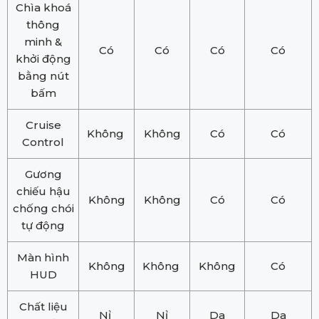
Chìa khoá
thông
minh &
Có
Có
Có
Có
khởi động
bằng nút
bấm
Cruise
Không
Không
Có
Có
Control
Gương
chiếu hậu
Không
Không
Có
Có
chống chói
tự động
Màn hình
Không
Không
Không
Có
HUD
Chất liệu
Nỉ
Nỉ
Da
Da