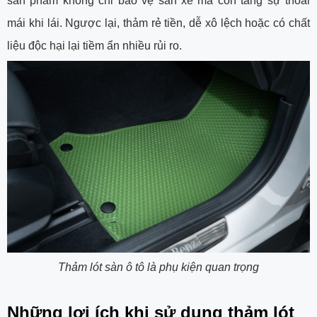
sản phẩm không chỉ bảo vệ sàn xe mà còn tăng sự thoải
mái khi lái. Ngược lại, thảm rẻ tiền, dễ xô lệch hoặc có chất
liệu độc hại lại tiềm ẩn nhiều rủi ro.
Thảm lót sàn ô tô là phụ kiện quan trọng
Những lợi ích khi sử dụng thảm lót