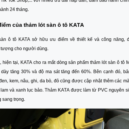
 Tik Tok Shop,... với nhiều ưu đãi hấp dẫn, đảm bảo hành chí
hành 24 tháng.
điểm của thảm lót sàn ô tô KATA
sàn ô tô KATA sở hữu ưu điểm về thiết kế và công năng, đe
 tượng cho người dùng.
ế, hiện tại, KATA cho ra mắt dòng sản phẩm thảm lót sàn ô tô 
ộ dày tăng 30% và độ ma sát tăng đến 60%. Bên cạnh đó, b
đen, kem, nâu, ghi, da bò, đỏ cũng được cập nhật thêm các m
 lam và xanh lục bảo. Thảm KATA được làm từ PVC nguyên si
ng sang trọng.