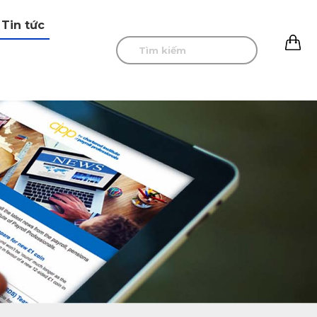
Tin tức
0