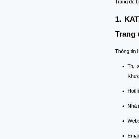
Trang để b
1. KAT
Trang 
Thông tin l
Trụ 
Khươ
Hotli
Nhà 
Websi
Emai