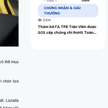
CHỨNG NHẬN & GIẢI
THƯỞNG
2.5m
Thảm KATA TPE Tràn Viền được
SGS cấp chứng chỉ RoHS Toàn
Cầu
 có thể mua
ấn chọn lựa
ll, Lazada