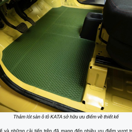
Thảm lót sàn ô tô KATA sở hữu ưu điểm về thiết kế
kế và những cải tiến trên đã mang đến nhiều ưu điểm vượt t