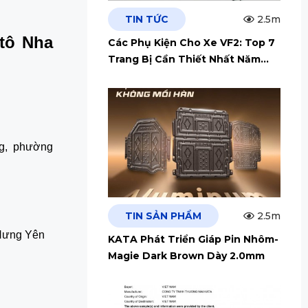
TIN TỨC
2.5m
 tô Nha
Các Phụ Kiện Cho Xe VF2: Top 7
Trang Bị Cần Thiết Nhất Năm
2026
ng, phường
TIN SẢN PHẨM
2.5m
 Hưng Yên
KATA Phát Triển Giáp Pin Nhôm-
Magie Dark Brown Dày 2.0mm