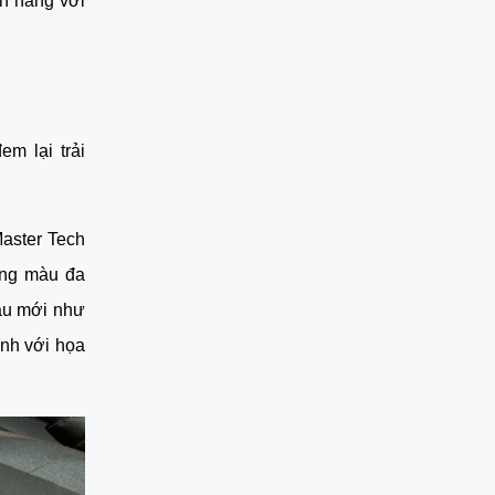
nh hãng với
m lại trải
Master Tech
ảng màu đa
àu mới như
nh với họa