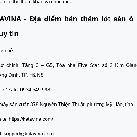
ạn có thể tham khảo và chọn mua.
AVINA - Địa điểm bán thảm lót sàn ô
uy tín
iên hệ:
sở chính: Tầng 3 – G5, Tòa nhà Five Star, số 2 Kim Gia
ng Đình, TP. Hà Nội
ne / Zalo: 0934 549 998
máy sản xuất: 378 Nguyễn Thiện Thuật, phường Mỹ Hào, tỉnh
te: https://katavina.com/
l: support@katavina.com