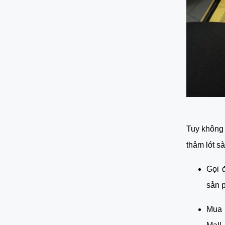
Tuy không 
thảm lót s
Gọi 
sản 
Mua 