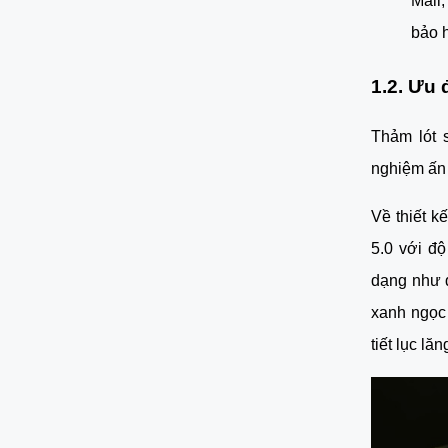
Mall,
bảo 
1.2. Ưu 
Thảm lót 
nghiệm ấn
Về thiết k
5.0 với đ
dạng như 
xanh ngọc
tiết lục lă