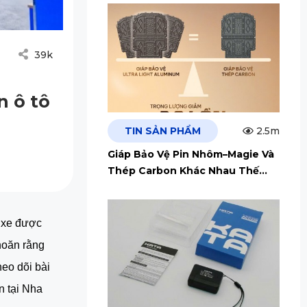
39k
n ô tô
TIN SẢN PHẨM
2.5m
Giáp Bảo Vệ Pin Nhôm–Magie Và
Thép Carbon Khác Nhau Thế
Nào?
n xe được
hoăn rằng
heo dõi bài
n tại Nha