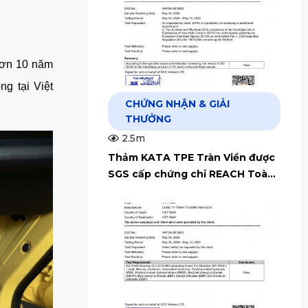
 hơn 10 năm
g tại Việt
CHỨNG NHẬN & GIẢI
THƯỞNG
2.5m
Thảm KATA TPE Tràn Viền được
SGS cấp chứng chỉ REACH Toàn
Cầu