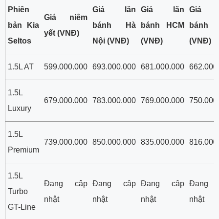
Phiên
Giá lăn
Giá lăn
Giá 
Giá niêm
bản Kia
bánh Hà
bánh HCM
bánh t
yết (VNĐ)
Seltos
Nội (VNĐ)
(VNĐ)
(VNĐ)
1.5L AT
599.000.000
693.000.000
681.000.000
662.000
1.5L
679.000.000
783.000.000
769.000.000
750.000
Luxury
1.5L
739.000.000
850.000.000
835.000.000
816.000
Premium
1.5L
Đang cập
Đang cập
Đang cập
Đang 
Turbo
nhật
nhật
nhật
nhật
GT-Line