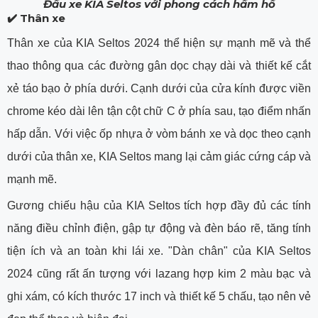
Đầu xe KIA Seltos với phong cách hầm hố
✔️ Thân xe
Thân xe của KIA Seltos 2024 thể hiện sự mạnh mẽ và thể
thao thông qua các đường gân dọc chạy dài và thiết kế cắt
xẻ táo bạo ở phía dưới. Cạnh dưới của cửa kính được viền
chrome kéo dài lên tận cột chữ C ở phía sau, tạo điểm nhấn
hấp dẫn. Với việc ốp nhựa ở vòm bánh xe và dọc theo cạnh
dưới của thân xe, KIA Seltos mang lại cảm giác cứng cáp và
mạnh mẽ.
Gương chiếu hậu của KIA Seltos tích hợp đầy đủ các tính
năng điều chỉnh điện, gập tự động và đèn báo rẽ, tăng tính
tiện ích và an toàn khi lái xe. "Dàn chân" của KIA Seltos
2024 cũng rất ấn tượng với lazang hợp kim 2 màu bạc và
ghi xám, có kích thước 17 inch và thiết kế 5 chấu, tạo nên vẻ