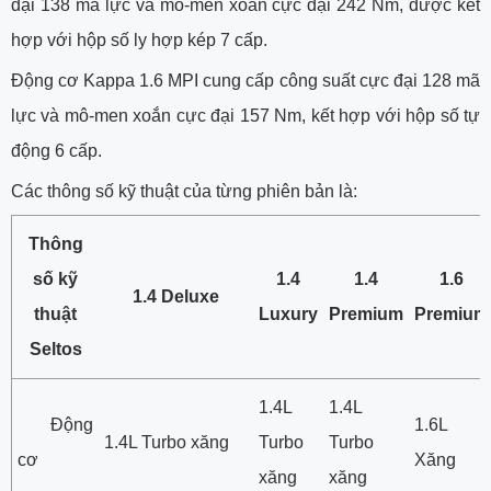
đại 138 mã lực và mô-men xoắn cực đại 242 Nm, được kết
hợp với hộp số ly hợp kép 7 cấp.
Động cơ Kappa 1.6 MPI cung cấp công suất cực đại 128 mã
lực và mô-men xoắn cực đại 157 Nm, kết hợp với hộp số tự
động 6 cấp.
Các thông số kỹ thuật của từng phiên bản là:
Thông
số kỹ
1.4
1.4
1.6
1.4 Deluxe
thuật
Luxury
Premium
Premium
Seltos
1.4L
1.4L
Động
1.6L
1.4L Turbo xăng
Turbo
Turbo
cơ
Xăng
xăng
xăng