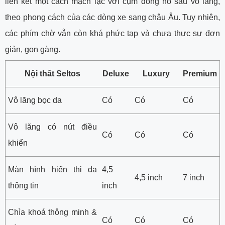
liên kết một cách mạch lạc với cụm đồng hồ sau vô lăng,
theo phong cách của các dòng xe sang châu Âu. Tuy nhiên,
các phím chờ vẫn còn khá phức tạp và chưa thực sự đơn
giản, gọn gàng.
Nội thất Seltos
Deluxe
Luxury
Premium
Vô lăng bọc da
Có
Có
Có
Vô lăng có nút điều
Có
Có
Có
khiển
Màn hình hiển thị đa
4,5
4,5 inch
7 inch
thông tin
inch
Chìa khoá thông minh &
Có
Có
Có