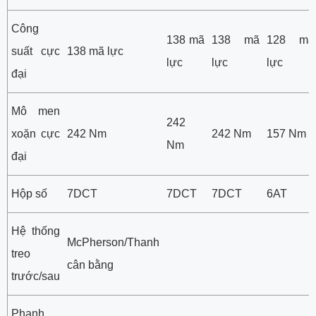
Công
138 mã
138 mã
128 mã
suất cực
138 mã lực
lực
lực
lực
đại
Mô men
242
xoặn cực
242 Nm
242 Nm
157 Nm
Nm
đại
Hộp số
7DCT
7DCT
7DCT
6AT
Hệ thống
McPherson/Thanh
treo
cân bằng
trước/sau
Phanh