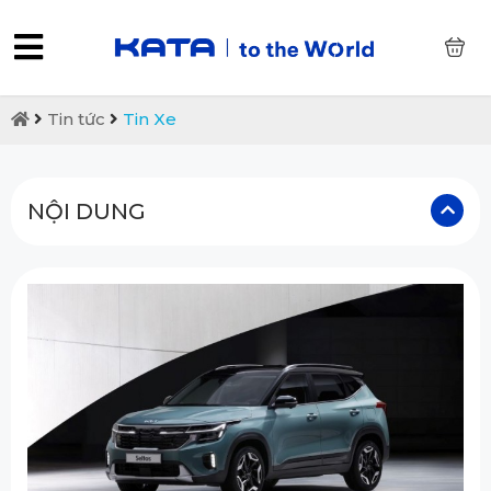
0
Tin tức
Tin Xe
NỘI DUNG