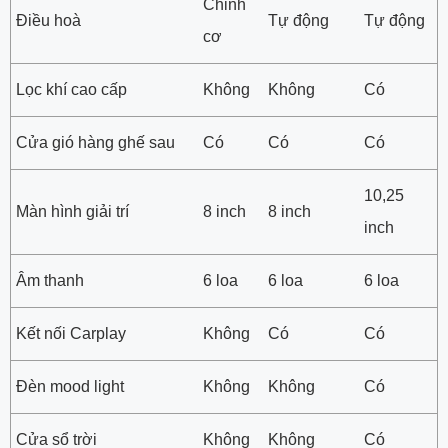
Chỉnh
Điều hoà
Tự động
Tự động
cơ
Lọc khí cao cấp
Không
Không
Có
Cửa gió hàng ghế sau
Có
Có
Có
10,25
Màn hình giải trí
8 inch
8 inch
inch
Âm thanh
6 loa
6 loa
6 loa
Kết nối Carplay
Không
Có
Có
Đèn mood light
Không
Không
Có
Cửa sổ trời
Không
Không
Có