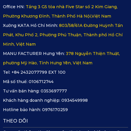
Office HN:
Tầng 3 G5 tòa nhà Five Star số 2 Kim Giang,
Thảm lót sàn Kia Seltos KATA sử dụng họa tiết
Dotmatrix vân mini Pro dạng vân lục lăng, giúp tăng
Phường Khương Đình, Thành Phố Hà Nội,Việt Nam
ma sát khi đặt chân, giữ lại bụi bẩn/cát nhỏ trên bề
Xưởng KATA Hồ Chí Minh:
803/58/61A Đường Huỳnh Tấn
mặt và tạo cảm giác hiện đại cho khoang nội thất.
Phát, Khu Phố 2, Phường Phú Thuận, Thành phố Hồ Chí
Minh, Việt Nam
MANU FACTURER Hưng Yên:
378 Nguyễn Thiện Thuật,
phường Mỹ Hào, Tỉnh Hưng Yên, Việt Nam
Tel: +84 2432077799 EXT 100
Mã số thuế:
0106712744
Tư vấn bán hàng:
0353697777
Khách hàng doanh nghiệp:
0934549998
Hotline bảo hành:
0976170259
THEO DÕI