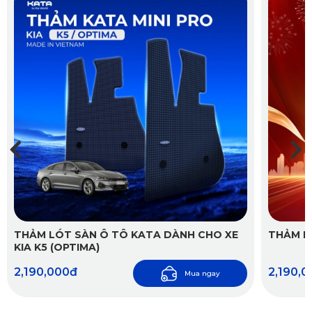
cũng đơn giản hơn.
THẢM LÓT SÀN Ô TÔ KATA DÀNH CHO XE
THẢM L
KIA K5 (OPTIMA)
2,190,000đ
2,190,
Mua ngay