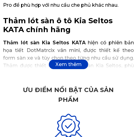
Pro để phù hợp với nhu cầu che phủ khác nhau.
Thảm lót sàn ô tô Kia Seltos
KATA chính hãng
Thảm lót sàn Kia Seltos KATA
hiện có phiên bản
họa tiết DotMatrcix vân mini, được thiết kế theo
form sàn xe và tùy chọn theo từng nhu cầu sử dụng.
Thảm được thiết kế theo form sàn Kia Seltos, phù
hợp với nhiều phiên bản như AT, Deluxe, Luxury,
Premium và GT-Line tùy đời xe.
ƯU ĐIỂM NỔI BẬT CỦA SẢN
PHẨM