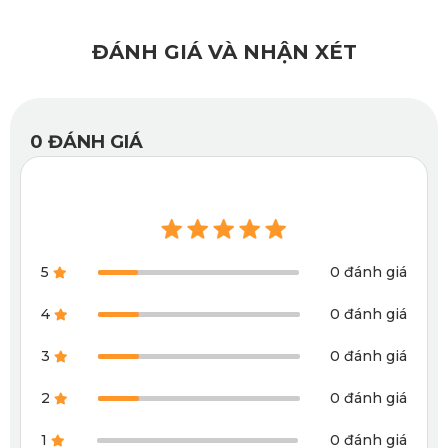
nước và bụi bẩn thấm xuống sàn nỉ. Sau khi đi mưa hoặc
làm đổ nước trong xe, người dùng có thể tháo thảm ra
ĐÁNH GIÁ VÀ NHẬN XÉT
xịt rửa, lau khô rồi lắp lại.
0
ĐÁNH GIÁ
5
0 đánh giá
4
0 đánh giá
3
0 đánh giá
2
0 đánh giá
1
0 đánh giá