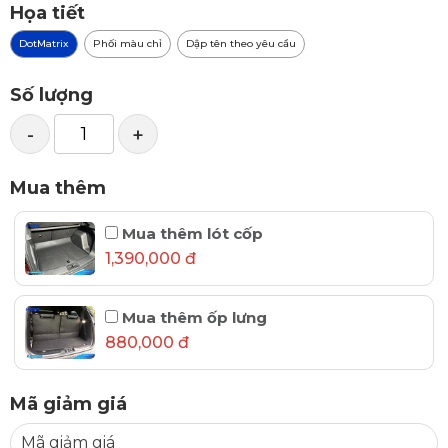
Họa tiết
DotMatrix
Phối màu chỉ
Dập tên theo yêu cầu
Số lượng
-
+
Mua thêm
Mua thêm lót cốp
1,390,000 đ
Mua thêm ốp lưng
880,000 đ
Mã giảm giá