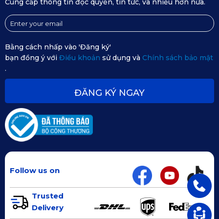
Cung cấp thông tin độc quyền, tin tức, và nhiều hơn nữa.
Bằng cách nhấp vào 'Đăng ký'
bạn đồng ý với
Điều khoản
sử dụng và
Chính sách bảo mật
.
ĐĂNG KÝ NGAY
Follow us on
Trusted
Bảng màu đa dạng
Delivery
Ngoài ra, KATA còn cung cấp bảng màu đa dạng như