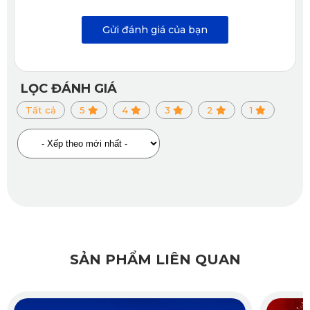
Gửi đánh giá của bạn
Thảm lót sàn ô tô Kia Seltos KATA được làm từ PVC
nguyên sinh
Khác với nhiều loại thảm chất lượng kém trên thị
LỌC ĐÁNH GIÁ
trường thì thảm lót sàn của KATA không có mùi khó
Tất cả
5
4
3
2
1
chịu, an toàn cho người dùng. Đây là ưu điểm lớn của
thảm KATA được nhiều khách hàng đánh giá cao.
Thiết kế phù hợp với kích thước Kia Seltos
Thảm lót sàn KATA được thiết kế theo kích thước
sàn xe Kia Seltos, giúp tăng độ vừa vặn khi lắp đặt.
Sản phẩm được chia thành nhiều tấm hoặc full tấm
tùy từng dòng, kết hợp cùng hệ thống chốt cài chắn
SẢN PHẨM LIÊN QUAN
chắn. Do đó, thảm được cố định tốt, không bị xô lệch
trong quá trình di chuyển. Bên cạnh đó, cũng nhờ
thiết kế tinh tế này mà việc lắp đặt và tháo rời thảm