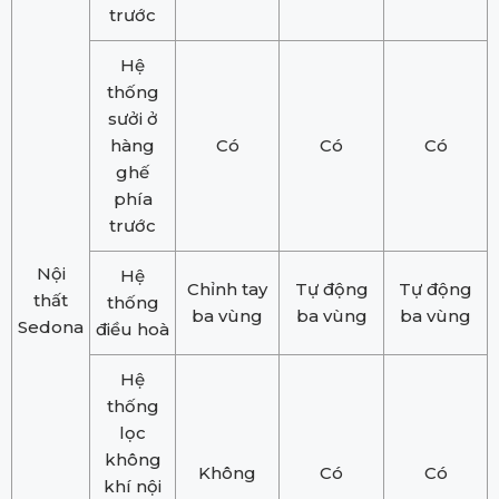
trước
Hệ
thống
sưởi ở
hàng
Có
Có
Có
ghế
phía
trước
Nội
Hệ
Chỉnh tay
Tự động
Tự động
thất
thống
ba vùng
ba vùng
ba vùng
Sedona
điều hoà
Hệ
thống
lọc
không
Không
Có
Có
khí nội