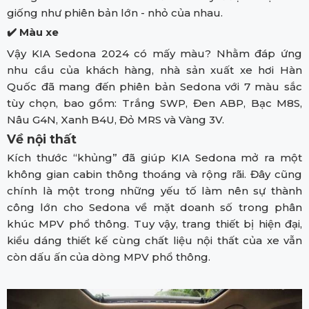
giống như phiên bản lớn - nhỏ của nhau.
✔️
Màu xe
Vậy KIA Sedona 2024 có mấy màu? Nhằm đáp ứng
nhu cầu của khách hàng, nhà sản xuất xe hơi Hàn
Quốc đã mang đến phiên bản Sedona với 7 màu sắc
tùy chọn, bao gồm: Trắng SWP, Đen ABP, Bạc M8S,
Nâu G4N, Xanh B4U, Đỏ MRS và Vàng 3V.
Về nội thất
Kích thước “khủng” đã giúp KIA Sedona mở ra một
không gian cabin thông thoáng và rộng rãi. Đây cũng
chính là một trong những yếu tố làm nên sự thành
công lớn cho Sedona về mặt doanh số trong phân
khúc MPV phổ thông. Tuy vậy, trang thiết bị hiện đại,
kiểu dáng thiết kế cùng chất liệu nội thất của xe vẫn
còn dấu ấn của dòng MPV phổ thông.