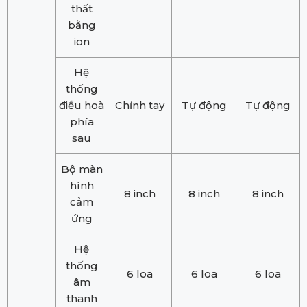
thất
bằng
ion
Hệ
thống
điều hoà
Chỉnh tay
Tự động
Tự động
phía
sau
Bộ màn
hình
8 inch
8 inch
8 inch
cảm
ứng
Hệ
thống
6 loa
6 loa
6 loa
âm
thanh