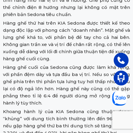
tính năng nhớ hai vị trí và 8 hướng. Ghế phụ cũng có
thể chỉnh điện 8 hướng nhưng lại không có mặt trên
phiên bản Sedona tiêu chuẩn.
Hàng ghế thứ hai trên KIA Sedona được thiết kế theo
dạng độc lập với phong cách “doanh nhân”. Mặt ghế và
lưng ghế khá to, với phần bệ để tay cho cả hai bên.
Không gian trần xe và vị trí để chân rất rộng, có thể lên
xuống dễ dàng với lối đi chính giữa thuận tiện để xuống
hàng ghế cuối cùng.
Hàng ghế cuối của Sedona cũng được làm khá rộng,
với phần đệm dày và tựa đầu ba vị trí. Nếu so với hàng
ghế phía trên thì phần tựa lưng tuy hơi thấp nhưng bù
lại có độ ngả lớn hơn. Hàng ghế này cũng có thể gập
phẳng theo tỉ lệ 6:4 để người dùng mở rộng khoang
hành lý tùy thích.
Khoang hành lý của KIA Sedona cũng thuộc dạng
“khủng” với dung tích bình thường lên đến 960L. Còn
nếu gập hàng ghế thứ ba thì dung tích sẽ tăng lên đến
2.220L và đạt đến 4.021L khi gập hàng ghế thứ hai.