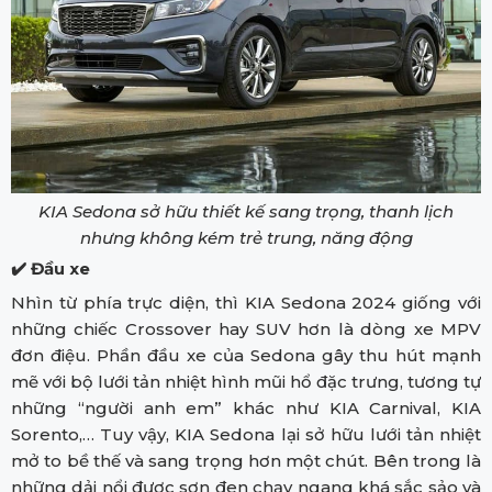
KIA Sedona sở hữu thiết kế sang trọng, thanh lịch
nhưng không kém trẻ trung, năng động
✔️ Đầu xe
Nhìn từ phía trực diện, thì KIA Sedona 2024 giống với
những chiếc Crossover hay SUV hơn là dòng xe MPV
đơn điệu. Phần đầu xe của Sedona gây thu hút mạnh
mẽ với bộ lưới tản nhiệt hình mũi hổ đặc trưng, tương tự
những “người anh em” khác như KIA Carnival, KIA
Sorento,… Tuy vậy, KIA Sedona lại sở hữu lưới tản nhiệt
mở to bề thế và sang trọng hơn một chút. Bên trong là
những dải nổi được sơn đen chạy ngang khá sắc sảo và