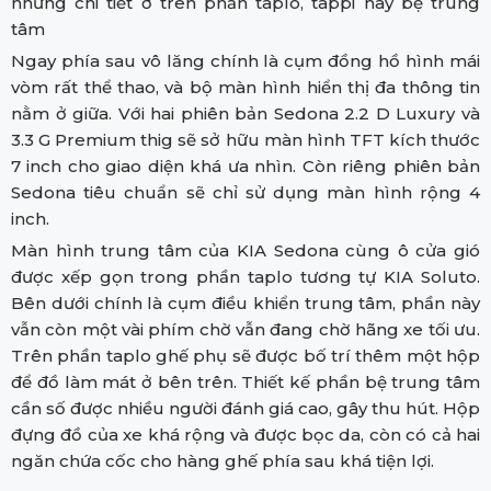
những chi tiết ở trên phần taplo, tappi hay bệ trung
tâm
Ngay phía sau vô lăng chính là cụm đồng hồ hình mái
vòm rất thể thao, và bộ màn hình hiển thị đa thông tin
nằm ở giữa. Với hai phiên bản Sedona 2.2 D Luxury và
3.3 G Premium thig sẽ sở hữu màn hình TFT kích thước
7 inch cho giao diện khá ưa nhìn. Còn riêng phiên bản
Sedona tiêu chuẩn sẽ chỉ sử dụng màn hình rộng 4
inch.
Màn hình trung tâm của KIA Sedona cùng ô cửa gió
được xếp gọn trong phần taplo tương tự KIA Soluto.
Bên dưới chính là cụm điều khiển trung tâm, phần này
vẫn còn một vài phím chờ vẫn đang chờ hãng xe tối ưu.
Trên phần taplo ghế phụ sẽ được bố trí thêm một hộp
để đồ làm mát ở bên trên. Thiết kế phần bệ trung tâm
cần số được nhiều người đánh giá cao, gây thu hút. Hộp
đựng đồ của xe khá rộng và được bọc da, còn có cả hai
ngăn chứa cốc cho hàng ghế phía sau khá tiện lợi.