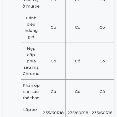
ở mui xe
Cánh
điều
Có
Có
Có
hướng
gió
Nẹp
cốp
phía
Có
Có
Có
sau mạ
Chrome
Phần ốp
cản sau
Có
Có
Có
thể thao
Lốp xe
235/60R18
235/60R18
235/60R18