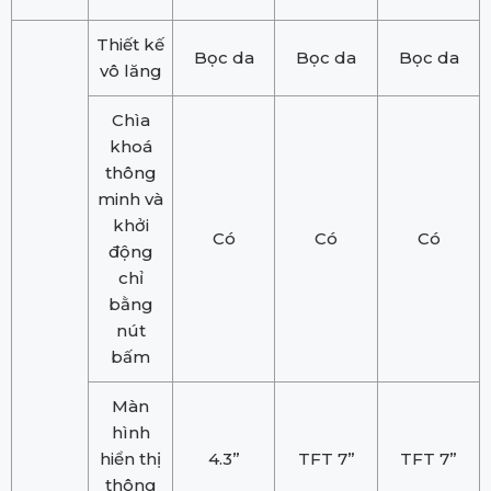
Thiết kế
Bọc da
Bọc da
Bọc da
vô lăng
Chìa
khoá
thông
minh và
khởi
Có
Có
Có
động
chỉ
bằng
nút
bấm
Màn
hình
hiển thị
4.3”
TFT 7”
TFT 7”
thông