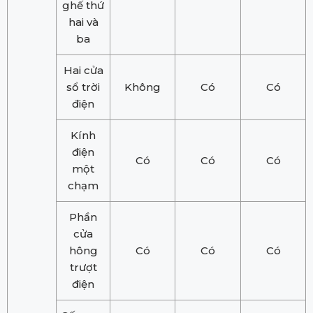
ghế thứ
hai và
ba
Hai cửa
sổ trời
Không
Có
Có
điện
Kính
điện
Có
Có
Có
một
chạm
Phần
cửa
hông
Có
Có
Có
trượt
điện