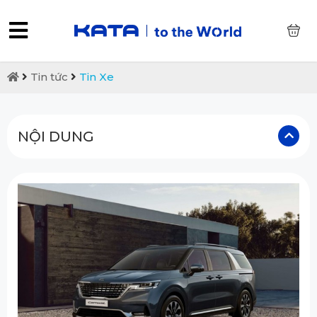
0
Tin tức
Tin Xe
NỘI DUNG