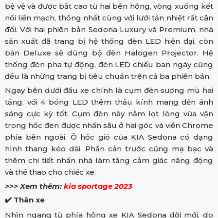
bệ vệ và được bắt cao từ hai bên hông, vòng xuống kết
nối liền mạch, thống nhất cùng với lưới tản nhiệt rất cân
đối. Với hai phiên bản Sedona Luxury và Premium, nhà
sản xuất đã trang bị hệ thống đèn LED hiện đại, còn
bản Deluxe sẽ dùng bộ đèn Halogen Projector. Hệ
thống đèn pha tự động, đèn LED chiếu ban ngày cũng
đều là những trang bị tiêu chuẩn trên cả ba phiên bản.
Ngay bên dưới đầu xe chính là cụm đèn sương mù hai
tầng, với 4 bóng LED thêm thấu kính mang đến ánh
sáng cực kỳ tốt. Cụm đèn này nằm lọt lòng vừa vặn
trong hốc đen được nhấn sâu ở hai góc và viền Chrome
phía bên ngoài. Ô hốc gió của KIA Sedona có dạng
hình thang kéo dài. Phần cản trước cũng mạ bạc và
thêm chi tiết nhấn nhá làm tăng cảm giác năng động
và thể thao cho chiếc xe.
>>> Xem thêm:
kia sportage 2023
✔️ Thân xe
Nhìn ngang từ phía hông xe KIA Sedona đời mới, do