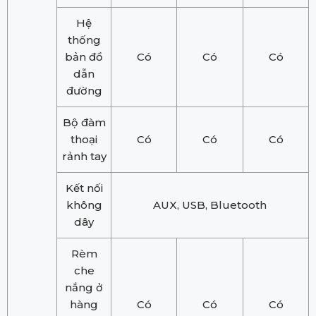
Hệ
thống
bản đồ
Có
Có
Có
dẫn
đường
Bộ đàm
thoại
Có
Có
Có
rảnh tay
Kết nối
không
AUX, USB, Bluetooth
dây
Rèm
che
nắng ở
hàng
Có
Có
Có