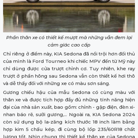
Phần thân xe có thiết kế mượt mà những vẫn đem lại
cảm giác cao cấp
Chỉ riêng ở điểm này, KIA Sedona đã nổi trội hơn đối thủ
của mình là Ford Tourneo khi chiếc MPV đến từ Mỹ này
chỉ dùng được cửa trượt chỉnh cơ. Tuy nhiên, khe ray
trượt ở phần hông sau Sedona vẫn còn thiết kế hơi thô
và dễ thấy đối với những xe có màu sơn sáng.
Gương chiếu hậu của mẫu Sedona có cùng màu với
thân xe và được tích hợp đầy đủ những tính năng hiện
đại của nhà sản xuất, bao gồm: chỉnh - gập điện, đèn xi-
nhan báo rẽ, sưởi gương,... Ngoài ra, KIA Sedona 2024
còn sử dụng bộ la-zăng kích thước 18 inch làm bằng
hợp kim 5 chấu kép, đi cùng bộ lốp 235/60R18 chất
lượng tốt. Nhìn chung thì thiết kế thân xe của Sedona