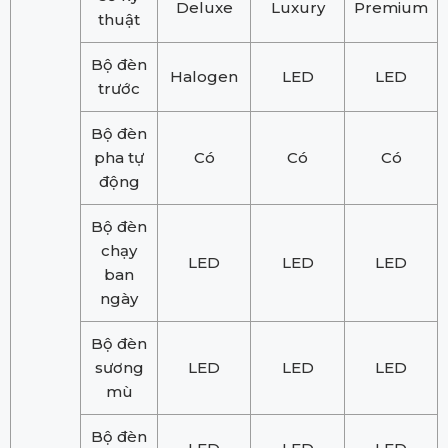
Deluxe
Luxury
Premium
thuật
Bộ đèn
Halogen
LED
LED
trước
Bộ đèn
pha tự
Có
Có
Có
động
Bộ đèn
chạy
LED
LED
LED
ban
ngày
Bộ đèn
sương
LED
LED
LED
mù
Bộ đèn