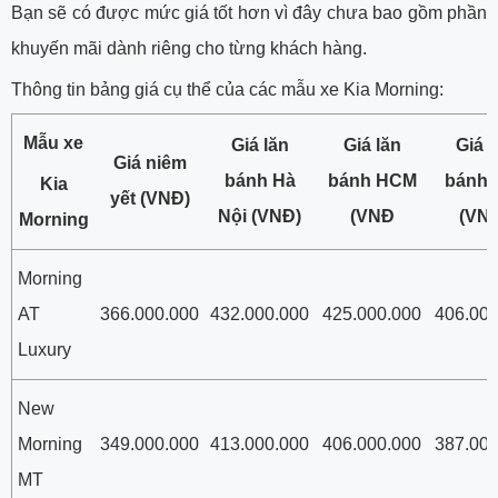
Bạn sẽ có được mức giá tốt hơn vì đây chưa bao gồm phần
khuyến mãi dành riêng cho từng khách hàng.
Thông tin bảng giá cụ thể của các mẫu xe Kia Morning:
Mẫu xe
Giá lăn
Giá lăn
Giá l
Giá niêm
bánh Hà
bánh HCM
bánh t
Kia
yết (VNĐ)
Nội (VNĐ)
(VNĐ
(VN
Morning
Morning
AT
366.000.000
432.000.000
425.000.000
406.000
Luxury
New
Morning
349.000.000
413.000.000
406.000.000
387.000
MT