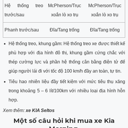
Hệ thống treo
McPherson/Trục
McPherson/Trục
trước/sau
xoắn lò xo trụ
xoắn lò xo trụ
Phanh trước/sau
Đĩa/Tang trống
Đĩa/Tang trống
Hệ thống treo, khung gầm: Hệ thống treo xe được thiết kế
phù hợp với địa hình đô thị, khung gầm cứng chắc với
thép cường lực và phần hệ thống cân bằng điện tử để
giúp người lái đi với tốc độ 100 km/h đầy an toàn, tự tin.
Tiêu hao nhiên liệu đầy tiết kiệm với mức tiêu thụ xăng
trong khoảng 5 – 6 lít/100km với nhiều loại địa hình hỗn
hợp.
Xem thêm:
xe KIA Seltos
Một số câu hỏi khi mua xe Kia