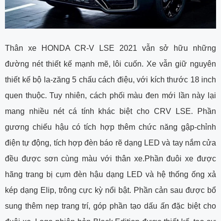
Thân xe HONDA CR-V LSE 2021 vẫn sở hữu những
đường nét thiết kế mạnh mẽ, lôi cuốn. Xe vẫn giữ nguyên
thiết kế bộ la-zăng 5 chấu cách điệu, với kích thước 18 inch
quen thuộc. Tuy nhiên, cách phối màu đen mới lần này lại
mang nhiều nét cá tính khác biệt cho CRV LSE. Phần
gương chiếu hậu có tích hợp thêm chức năng gập-chỉnh
điện tự động, tích hợp đèn báo rẽ dạng LED và tay nắm cửa
đều được sơn cùng màu với thân xe.Phần đuôi xe được
hãng trang bị cụm đèn hậu dạng LED và hệ thống ống xả
kép dạng Elip, trông cực kỳ nổi bật. Phần cản sau được bổ
sung thêm nẹp trang trí, góp phần tạo dấu ấn đặc biệt cho