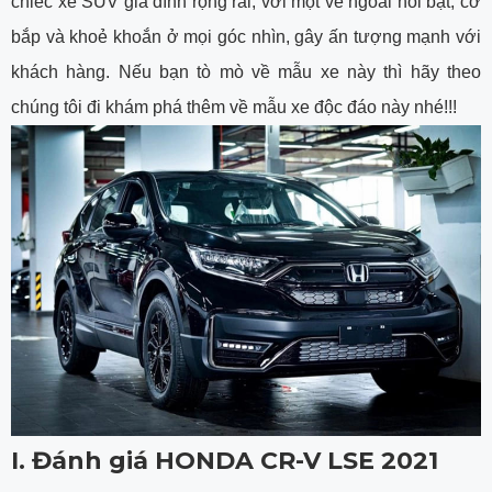
chiếc xe SUV gia đình rộng rãi, với một vẻ ngoài nổi bật, cơ
bắp và khoẻ khoắn ở mọi góc nhìn, gây ấn tượng mạnh với
khách hàng. Nếu bạn tò mò về mẫu xe này thì hãy theo
chúng tôi đi khám phá thêm về mẫu xe độc đáo này nhé!!!
I. Đánh giá HONDA CR-V LSE 2021