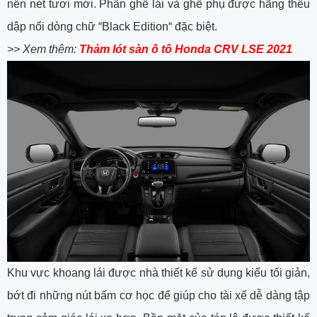
nên nét tươi mới. Phần ghế lái và ghế phụ được hãng thêu
dập nổi dòng chữ “Black Edition“ đặc biệt.
>> Xem thêm:
Thảm lót sàn ô tô Honda CRV LSE 2021
Khu vực khoang lái được nhà thiết kế sử dụng kiểu tối giản,
bớt đi những nút bấm cơ học để giúp cho tài xế dễ dàng tập