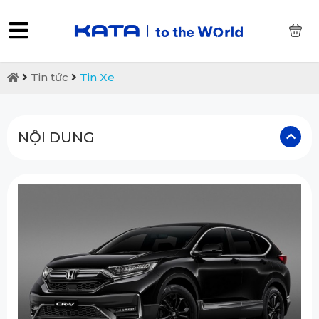
0
Tin tức
Tin Xe
NỘI DUNG