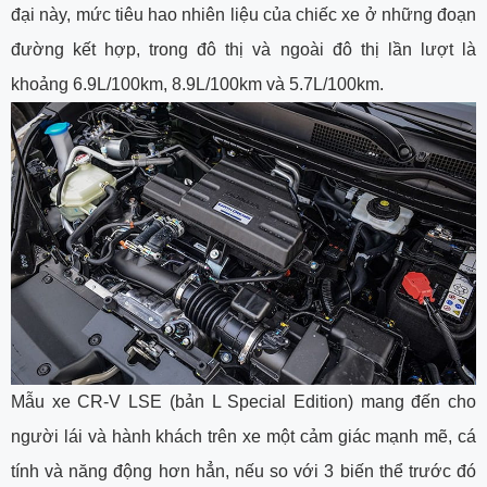
đại này, mức tiêu hao nhiên liệu của chiếc xe ở những đoạn
đường kết hợp, trong đô thị và ngoài đô thị lần lượt là
khoảng 6.9L/100km, 8.9L/100km và 5.7L/100km.
Mẫu xe CR-V LSE (bản L Special Edition) mang đến cho
người lái và hành khách trên xe một cảm giác mạnh mẽ, cá
tính và năng động hơn hẳn, nếu so với 3 biến thể trước đó