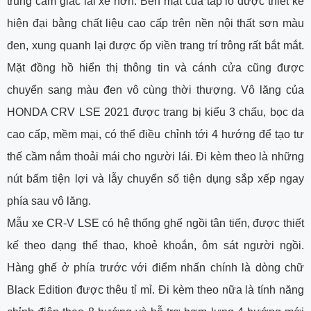
trung cảm giác lái xe hơn. Bền mặt của táp lô được thiết kế
hiện đại bằng chất liệu cao cấp trên nền nội thất sơn màu
đen, xung quanh lại được ốp viền trang trí trông rất bắt mắt.
Mặt đồng hồ hiển thị thông tin và cánh cửa cũng được
chuyển sang màu đen vô cùng thời thượng. Vô lăng của
HONDA CRV LSE 2021 được trang bị kiểu 3 chấu, bọc da
cao cấp, mềm mại, có thể điều chỉnh tới 4 hướng để tạo tư
thế cầm nắm thoải mái cho người lái. Đi kèm theo là những
nút bấm tiện lợi và lẫy chuyển số tiện dụng sắp xếp ngay
phía sau vô lăng.
Mẫu xe CR-V LSE có hệ thống ghế ngồi tân tiến, được thiết
kế theo dạng thể thao, khoẻ khoắn, ôm sát người ngồi.
Hàng ghế ở phía trước với điểm nhấn chính là dòng chữ
Black Edition được thêu tỉ mỉ. Đi kèm theo nữa là tính năng