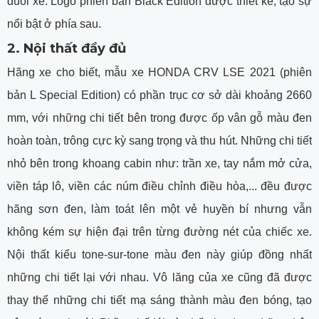
đuôi xe. Logo phiên bản Black Edition được thiết kế, tạo sự
nổi bật ở phía sau.
2. Nội thất đầy đủ
Hãng xe cho biết, mẫu xe HONDA CRV LSE 2021 (phiên
bản L Special Edition) có phần trục cơ sở dài khoảng 2660
mm, với những chi tiết bên trong được ốp vân gỗ màu đen
hoàn toàn, trông cực kỳ sang trọng và thu hút. Những chi tiết
nhỏ bên trong khoang cabin như: trần xe, tay nắm mở cửa,
viền táp lô, viền các núm điều chỉnh điều hòa,... đều được
hãng sơn đen, làm toát lên một vẻ huyền bí nhưng vẫn
không kém sự hiện đại trên từng đường nét của chiếc xe.
Nội thất kiểu tone-sur-tone màu đen này giúp đồng nhất
những chi tiết lại với nhau. Vô lăng của xe cũng đã được
thay thế những chi tiết mạ sáng thành màu đen bóng, tạo