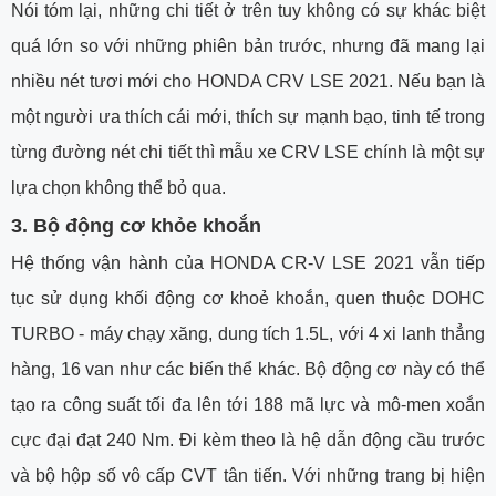
Nói tóm lại, những chi tiết ở trên tuy không có sự khác biệt
quá lớn so với những phiên bản trước, nhưng đã mang lại
nhiều nét tươi mới cho HONDA CRV LSE 2021. Nếu bạn là
một người ưa thích cái mới, thích sự mạnh bạo, tinh tế trong
từng đường nét chi tiết thì mẫu xe CRV LSE chính là một sự
lựa chọn không thể bỏ qua.
3. Bộ động cơ khỏe khoắn
Hệ thống vận hành của HONDA CR-V LSE 2021 vẫn tiếp
tục sử dụng khối động cơ khoẻ khoắn, quen thuộc DOHC
TURBO - máy chạy xăng, dung tích 1.5L, với 4 xi lanh thẳng
hàng, 16 van như các biến thể khác. Bộ động cơ này có thể
tạo ra công suất tối đa lên tới 188 mã lực và mô-men xoắn
cực đại đạt 240 Nm. Đi kèm theo là hệ dẫn động cầu trước
và bộ hộp số vô cấp CVT tân tiến. Với những trang bị hiện