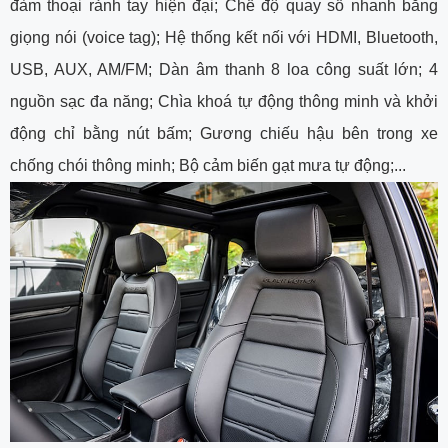
đàm thoại rảnh tay hiện đại; Chế độ quay số nhanh bằng
giọng nói (voice tag); Hệ thống kết nối với HDMI, Bluetooth,
USB, AUX, AM/FM; Dàn âm thanh 8 loa công suất lớn; 4
nguồn sạc đa năng; Chìa khoá tự động thông minh và khởi
động chỉ bằng nút bấm; Gương chiếu hậu bên trong xe
chống chói thông minh; Bộ cảm biến gạt mưa tự động;...