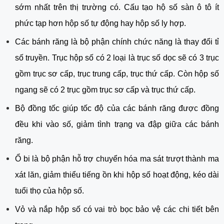
sớm nhất trên thị trường có. C
ấu tạo hộ số sàn ô tô ít
phức tạp hơn hộp số tự động hay hộp số ly hợp.
Các bánh răng là bộ phận chính chức năng là thay đổi tỉ
số truyền. Trục hộp số có 2 loại là trục số dọc sẽ có 3 trục
gồm trục sơ cấp, trục trung cấp, trục thứ cấp. Còn hộp số
ngang sẽ có 2 trục gồm trục sơ cấp và trục thứ cấp.
Bộ đồng tốc giúp tốc độ của các bánh răng được đồng
đều khi vào số, giảm tình trạng va đập giữa các bánh
răng.
Ổ bi là bộ phận hỗ trợ chuyển hóa ma sát trượt thành ma
xát lăn, giảm thiểu tiếng ồn khi hộp số hoạt động, kéo dài
tuổi thọ của hộp số.
Vỏ và nắp hộp số có vai trò bọc bảo vệ các chi tiết bên