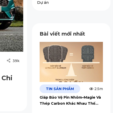
Dự án
Bài viết mới nhất
39k
 Chi
TIN SẢN PHẨM
2.5m
Giáp Bảo Vệ Pin Nhôm–Magie Và
Thép Carbon Khác Nhau Thế
Nào?