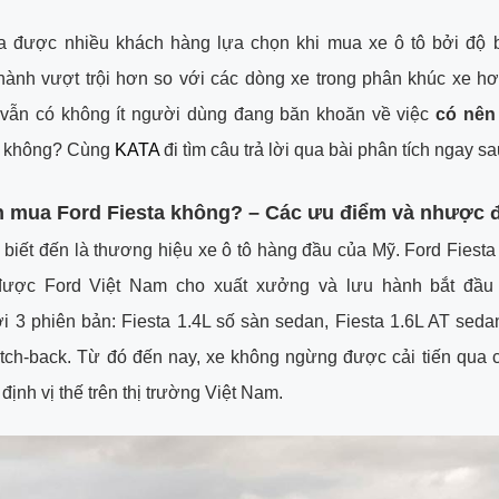
ta được nhiều khách hàng lựa chọn khi mua xe ô tô bởi độ 
ành vượt trội hơn so với các dòng xe trong phân khúc xe hơi
 vẫn có không ít người dùng đang băn khoăn về việc
có nên
 không? Cùng
KATA
đi tìm câu trả lời qua bài phân tích ngay sa
n mua Ford Fiesta không? – Các ưu điểm và nhược 
biết đến là thương hiệu xe ô tô hàng đầu của Mỹ. Ford Fiesta
ược Ford Việt Nam cho xuất xưởng và lưu hành bắt đầu
i 3 phiên bản: Fiesta 1.4L số sàn sedan, Fiesta 1.6L AT seda
atch-back. Từ đó đến nay, xe không ngừng được cải tiến qua 
định vị thế trên thị trường Việt Nam.