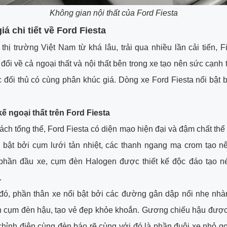
Không gian nội thất của Ford Fiesta
iá chi tiết về Ford Fiesta
 thị trường Việt Nam từ khá lâu, trải qua nhiều lần cải tiến, F
 đổi về cả ngoại thất và nội thất bên trong xe tạo nên sức cạnh
 đối thủ có cùng phân khúc giá. Dòng xe Ford Fiesta nổi bật 
 kế ngoại thất trên Ford Fiesta
ách tổng thể, Ford Fiesta có diện mạo hiện đại và đậm chất thể
i bật bởi cụm lưới tản nhiệt, các thanh ngang mạ crom tạo n
 phần đầu xe, cụm đèn Halogen được thiết kế độc đáo tạo nét
.
đó, phần thân xe nổi bật bởi các đường gân dập nổi nhẹ nhà
 cụm đèn hậu, tạo vẻ đẹp khỏe khoắn. Gương chiếu hậu được 
hỉnh điện cùng đèn báo rẽ cùng với đó là phần đuôi xe nhỏ g