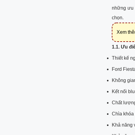
những ưu -
chọn.
Xem th
1.1. Ưu đ
Thiết kế ng
Ford Fiest
Không gian 
Kết nối bl
Chất lượng
Chìa khóa 
Khả năng v