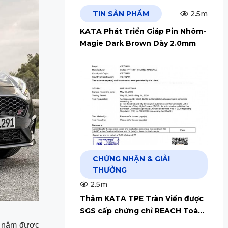
TIN SẢN PHẨM
2.5m
KATA Phát Triển Giáp Pin Nhôm-
Magie Dark Brown Dày 2.0mm
CHỨNG NHẬN & GIẢI
THƯỞNG
2.5m
Thảm KATA TPE Tràn Viền được
SGS cấp chứng chỉ REACH Toàn
Cầu
ải nắm được