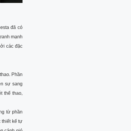
iesta đã có
 tranh mạnh
bởi các đặc
 thao. Phần
ên sự sang
 thể thao,
ng từ phần
thiết kế tự
ọn cánh gió