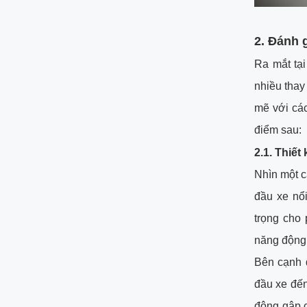
2.
Đánh g
Ra mắt tại
nhiều thay
mẽ với các
điểm sau:
2.1. Thiết
Nhìn một c
đầu xe nổ
trọng cho
năng động
Bên cạnh 
đầu xe đến
động gập c