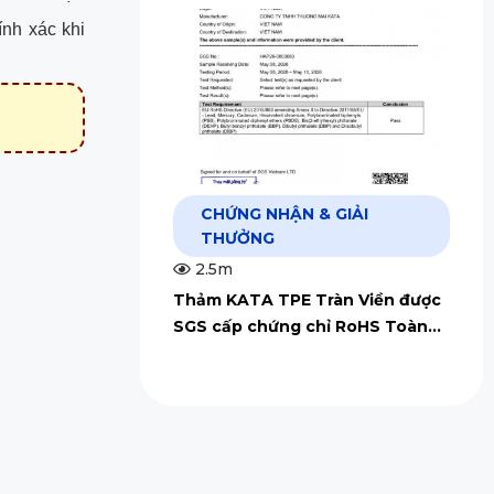
ính xác khi
CHỨNG NHẬN & GIẢI
THƯỞNG
2.5m
Thảm KATA TPE Tràn Viền được
SGS cấp chứng chỉ RoHS Toàn
Cầu