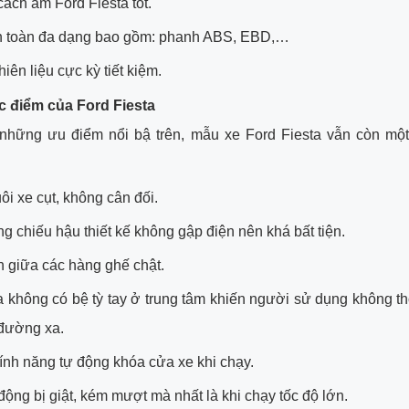
ách âm Ford Fiesta tốt.
an toàn đa dạng bao gồm: phanh ABS, EBD,…
iên liệu cực kỳ tiết kiệm.
c điểm của Ford Fiesta
những ưu điểm nổi bậ trên, mẫu xe Ford Fiesta vẫn còn mộ
ôi xe cụt, không cân đối.
 chiếu hậu thiết kế không gập điện nên khá bất tiện.
 giữa các hàng ghế chật.
a không có bệ tỳ tay ở trung tâm khiến người sử dụng không th
 đường xa.
ính năng tự động khóa cửa xe khi chạy.
động bị giật, kém mượt mà nhất là khi chạy tốc độ lớn.