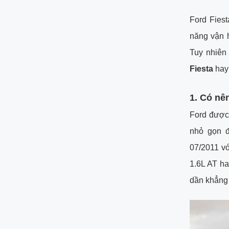
Ford Fies
năng vận h
Tuy nhiên
Fiesta
hay
1. Có nê
Ford được 
nhỏ gọn đ
07/2011 vớ
1.6L AT h
dần khẳng 