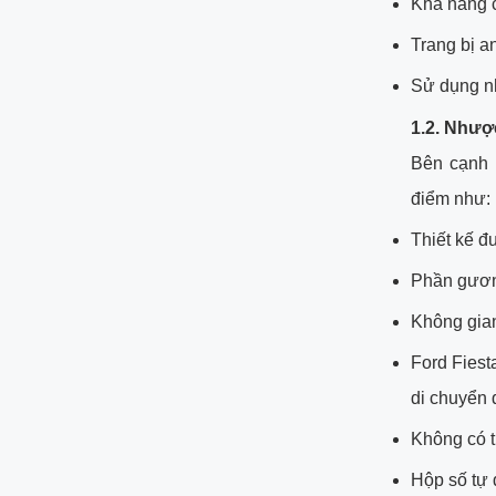
Khả năng c
Trang bị 
Sử dụng nh
1.2. Nhượ
Bên cạnh 
điểm như:
Thiết kế đu
Phần gương
Không gian
Ford Fiest
di chuyển
Không có t
Hộp số tự 