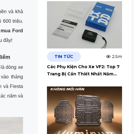
bền và khả
 600 triệu.
 mua Ford
u đây!
TIN TỨC
2.5m
điểm
Các Phụ Kiện Cho Xe VF2: Top 7
 là dòng xe
Trang Bị Cần Thiết Nhất Năm
 vào tháng
2026
n và Fiesta
các năm và