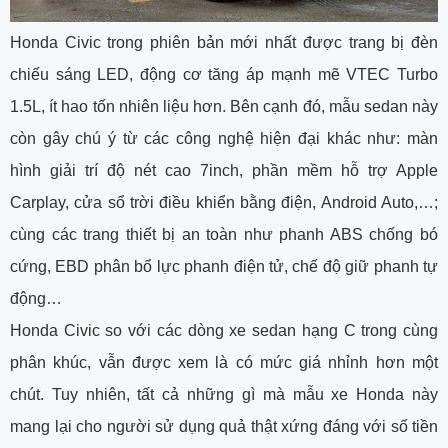
Honda Civic trong phiên bản mới nhất được trang bị đèn
chiếu sáng LED, động cơ tăng áp mạnh mẽ VTEC Turbo
1.5L, ít hao tốn nhiên liệu hơn. Bên cạnh đó, mẫu sedan này
còn gây chú ý từ các công nghệ hiện đại khác như: màn
hình giải trí độ nét cao 7inch, phần mềm hỗ trợ Apple
Carplay, cửa sổ trời điều khiển bằng điện, Android Auto,…;
cùng các trang thiết bị an toàn như phanh ABS chống bó
cứng, EBD phân bổ lực phanh điện tử, chế độ giữ phanh tự
động…
Honda Civic so với các dòng xe sedan hạng C trong cùng
phân khúc, vẫn được xem là có mức giá nhỉnh hơn một
chút. Tuy nhiên, tất cả những gì mà mẫu xe Honda này
mang lại cho người sử dụng quả thật xứng đáng với số tiền