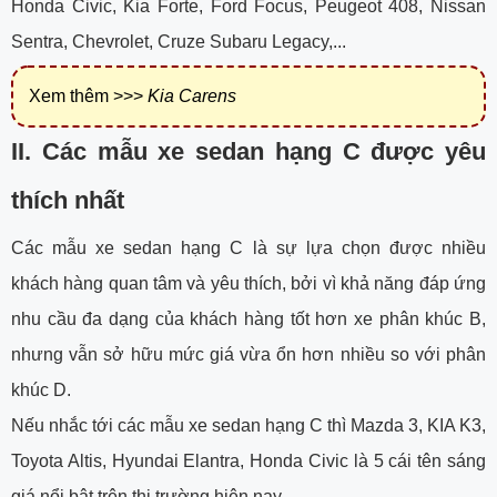
Honda Civic, Kia Forte, Ford Focus, Peugeot 408, Nissan
Sentra, Chevrolet, Cruze Subaru Legacy,...
Xem thêm >>>
Kia Carens
II. Các mẫu xe sedan hạng C được yêu
thích nhất
Các mẫu xe sedan hạng C là sự lựa chọn được nhiều
khách hàng quan tâm và yêu thích, bởi vì khả năng đáp ứng
nhu cầu đa dạng của khách hàng tốt hơn xe phân khúc B,
nhưng vẫn sở hữu mức giá vừa ổn hơn nhiều so với phân
khúc D.
Nếu nhắc tới các mẫu xe sedan hạng C thì Mazda 3, KIA K3,
Toyota Altis, Hyundai Elantra, Honda Civic là 5 cái tên sáng
giá nổi bật trên thị trường hiện nay