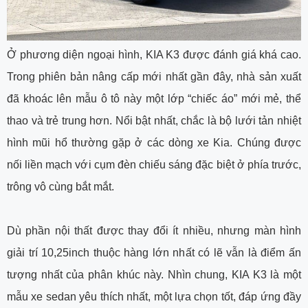
Ở phương diện ngoại hình, KIA K3 được đánh giá khá cao.
Trong phiên bản nâng cấp mới nhất gần đây, nhà sản xuất
đã khoác lên mẫu ô tô này một lớp “chiếc áo” mới mẻ, thể
thao và trẻ trung hơn. Nổi bật nhất, chắc là bộ lưới tản nhiệt
hình mũi hổ thường gặp ở các dòng xe Kia. Chúng được
nối liền mạch với cụm đèn chiếu sáng đặc biệt ở phía trước,
trông vô cùng bắt mắt.
Dù phần nội thất được thay đổi ít nhiều, nhưng màn hình
giải trí 10,25inch thuộc hàng lớn nhất có lẽ vẫn là điểm ấn
tượng nhất của phân khúc này. Nhìn chung, KIA K3 là một
mẫu xe sedan yêu thích nhất, một lựa chọn tốt, đáp ứng đầy