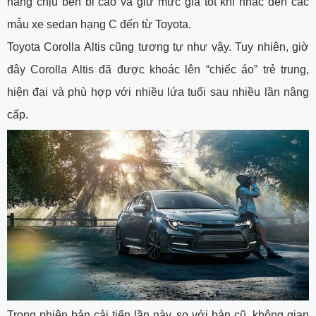
năng chịu bền bỉ cao và giữ mức giá tốt khi nhắc đến các
mẫu xe sedan hạng C đến từ Toyota.
Toyota Corolla Altis cũng tương tự như vậy. Tuy nhiên, giờ
đây Corolla Altis đã được khoác lên “chiếc áo” trẻ trung,
hiện đại và phù hợp với nhiều lứa tuổi sau nhiều lần nâng
cấp.
Trong phiên bản cải tiến lần này, so với bản cũ, không gian