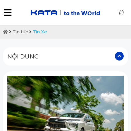
0
Tin tức
Tin Xe
NỘI DUNG