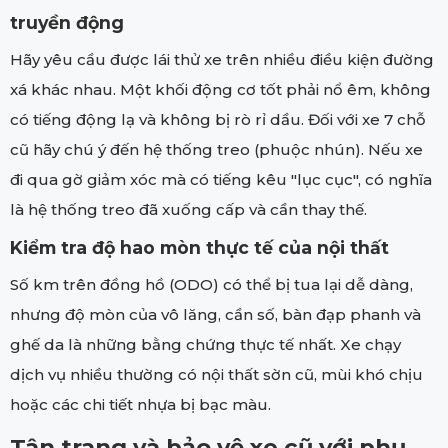
truyền động
Hãy yêu cầu được lái thử xe trên nhiều điều kiện đường
xá khác nhau. Một khối động cơ tốt phải nổ êm, không
có tiếng động lạ và không bị rò rỉ dầu. Đối với xe 7 chỗ
cũ hãy chú ý đến hệ thống treo (phuộc nhún). Nếu xe
đi qua gờ giảm xóc mà có tiếng kêu "lục cục", có nghĩa
là hệ thống treo đã xuống cấp và cần thay thế.
Kiểm tra độ hao mòn thực tế của nội thất
Số km trên đồng hồ (ODO) có thể bị tua lại dễ dàng,
nhưng độ mòn của vô lăng, cần số, bàn đạp phanh và
ghế da là những bằng chứng thực tế nhất. Xe chạy
dịch vụ nhiều thường có nội thất sờn cũ, mùi khó chịu
hoặc các chi tiết nhựa bị bạc màu.
Tân trang và bảo vệ xe cũ với phụ