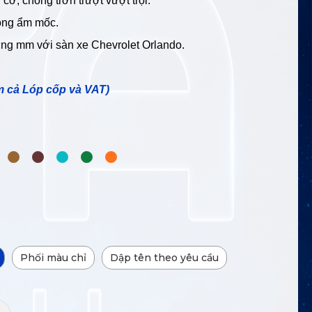
cơ, chống trơn trượt vượt trội.
ông ẩm mốc.
từng mm với sàn xe
Chevrolet Orlando
.
m cả Lóp cốp và VAT)
Phối màu chỉ
Dập tên theo yêu cầu