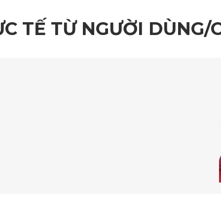
ỰC TẾ TỪ NGƯỜI DÙNG/
Thảm lót sàn ô tô Chevrolet Orlando ghế lái
nhám mềm giúp thảm bám chặt vào bề mặt nỉ nguyên b