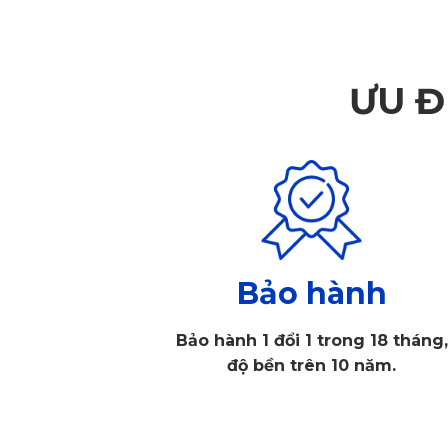
Thảm lót sàn ô tô cao cấp cho Chevrolet Orl
Khi lựa chọn
thảm lót sàn xe hơi Chevrolet
Orlando n
ƯU Đ
lót sàn ô tô cao cấp KATA.
Kết cấu thảm lót sàn cao cấp KATA
Thảm lót sàn ô tô cao cấp KATA
mang đến cho người 
tạo thành các khe xung quanh có tác dụng giữ lại ph
Bảo hành
Bảo hành 1 đổi 1 trong 18 tháng,
độ bền trên 10 năm.