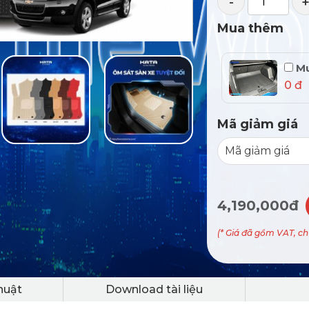
-
Mua thêm
Mu
0 đ
Mã giảm giá
4,190,000đ
(* Giá đã gồm VAT, c
huật
Download tài liệu