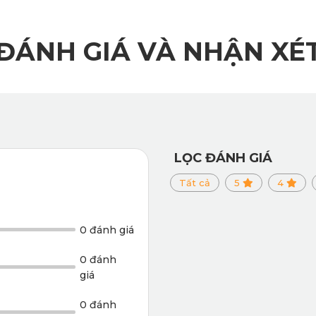
ĐÁNH GIÁ VÀ NHẬN XÉ
tái chế kém chất lượng, chứa các hợp chất độc hại và phụ gia t
m này thường bốc mùi nhựa nồng nặc, gây cảm giác ngột ngạt,
ừ nguyên liệu PVC nguyên sinh cao cấp đạt tiêu chuẩn SGS C
dưới trời hè oi bức.
LỌC ĐÁNH GIÁ
Tất cả
5
4
0 đánh giá
0 đánh
giá
0 đánh