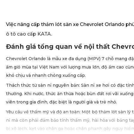
Việc nâng cấp thảm lót sàn xe Chevrolet Orlando phù
ô tô cao cấp KATA
.
Đánh giá tổng quan về nội thất Chevr
Chevrolet Orlando là mẫu xe đa dụng (MPV) 7 chỗ mang đậm p
ẩm gió mùa tại Việt Nam với lượng mưa lớn, độ ẩm cao cù
khó chịu và nhanh chóng xuống cấp.
Thách thức từ sàn nỉ nguyên bản: Sàn nỉ xe hơi có đặc tí
thường. Khi nước, thức ăn thừa hoặc bùn đất rơi vãi xuốn
viên trong gia đình, đặc biệt là người già và trẻ nhỏ.
Yêu cầu về thẩm mỹ và độ an toàn: Một bộ thảm lót sàn lý 
nỉ mà còn phải đảm bảo tính thẩm mỹ, hài hòa với bảng tapl
bị xô lệch, kẹt vào chân ga hoặc chân phanh gây nguy hiểm 