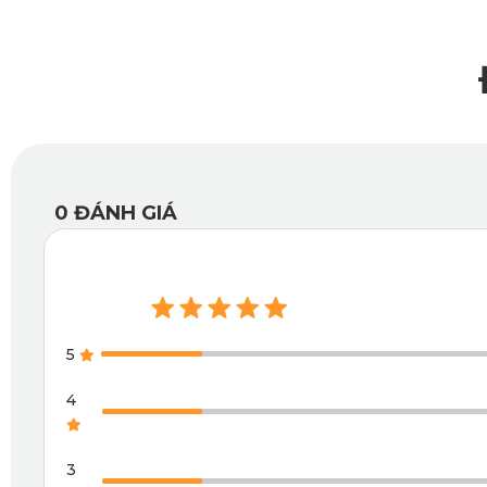
lớp sàn nỉ của xe. Giảm tối đa sự xô lệch của thảm.
Thảm lót sàn Kata không gây mùi khó chịu
Các loại thảm rẻ tiền trên thị trường thường sử dụng nhựa 
thời tiết nồm ẩm đặc trưng của miền Bắc, những loại thả
Chevrolet Orlando
Ngược lại, thảm lót sàn ô tô
được làm t
ngay cả khi chịu nhiệt độ cao trong không gian kín của ô tô 
0
ĐÁNH GIÁ
5
4
3