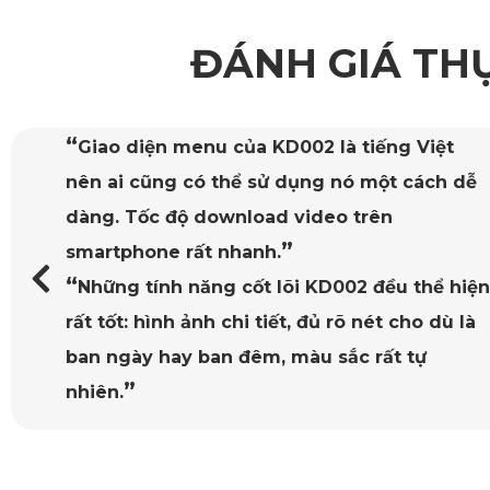
ĐÁNH GIÁ TH
“
Mặt trước thảm KATA chống nước, chống
bụi bẩn rất tốt. Mặt sau có chống trơn trượt.
”
Lắp đặt thì quá đơn giản!
“
Vừa in theo xe, giá hợp lý, an toàn cho
”
người sử dụng.
Mặt dưới của thảm được thiết kế thành những gai 