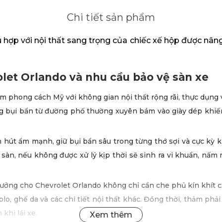
Chi tiết sản phẩm
 hợp với nội thất sang trọng của chiếc xế hộp được nân
olet Orlando và nhu cầu bảo vệ sàn xe
hong cách Mỹ với không gian nội thất rộng rãi, thực dụng và 
ng bụi bẩn từ đường phố thường xuyên bám vào giày dép khiế
nh hút ẩm mạnh, giữ bụi bẩn sâu trong từng thớ sợi và cực k
g sàn, nếu không được xử lý kịp thời sẽ sinh ra vi khuẩn, nấ
tưởng cho Chevrolet Orlando không chỉ cần che phủ kín khít 
o, ghế da và các chi tiết nội thất khác. Đồng thời, thảm phải
khi lái xe.