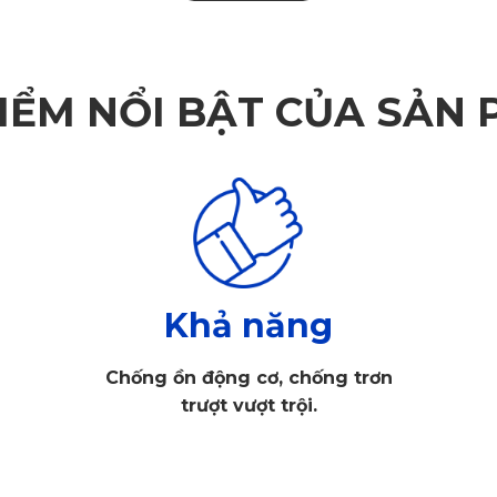
ando
gười dùng có rất nhiều lựa chọn từ thảm nhựa, cao su t
IỂM NỔI BẬT CỦA SẢN
tiêu dùng nhiều sự lựa chọn về màu sắc: Đen, kem, đỏ, 
ần bụi bẩn ở phía dưới, giúp mặt thảm luôn sạch sẽ.
Khả năng
Chống ồn động cơ, chống trơn
trượt vượt trội.