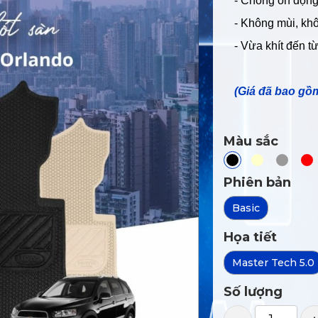
- Chống ồn động 
- Không mùi, kh
- Vừa khít đến 
(Giá đã bao gồ
Màu sắc
Phiên bản
Basic
Họa tiết
Master Tech 5.0
Số lượng