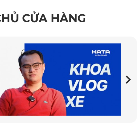
CHỦ CỬA HÀNG
ản của sàn xe mà không gây ảnh hưởng hay phá hỏng