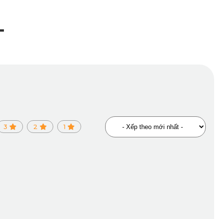
T
ạo dẻo. Khi phơi xe dưới trời nắng gắt hoặc trong điều kiện
 buồn nôn và ảnh hưởng nghiêm trọng đến sức khỏe.
hâu Âu, hoàn toàn không chứa các chất độc hại, không mùi
3
2
1