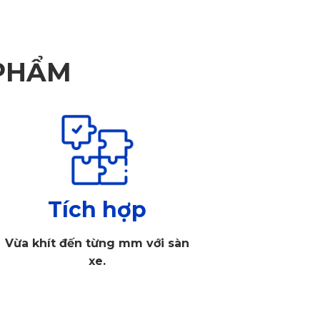
ự cắt đến thảm 5D, 6D hay cao cấp hơn chính là thảm
 PHẨM
café, xám. Mặt trên của thảm là các hạt nổi riêng rẽ
Tích hợp
Vừa khít đến từng mm với sàn
xe.