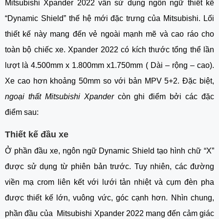
Mitsubishi Xpander 2022 vẫn sử dụng ngôn ngữ thiết kế 
“Dynamic Shield” thế hệ mới đặc trưng của Mitsubishi. Lối 
thiết kế này mang đến vẻ ngoài mạnh mẽ và cao ráo cho 
toàn bộ chiếc xe. Xpander 2022 có kích thước tổng thể lần 
lượt là 4.500mm x 1.800mm x1.750mm ( Dài – rộng – cao). 
Xe cao hơn khoảng 50mm so với bản MPV 5+2. Đặc biệt, 
ngoại thất Mitsubishi Xpander
 còn ghi điểm bởi các đặc 
điểm sau:
Thiết kế đầu xe 
Ở phần đầu xe, ngôn ngữ Dynamic Shield tạo hình chữ “X” 
được sử dụng từ phiên bản trước. Tuy nhiên, các đường 
viền mạ crom liên kết với lưới tản nhiệt và cụm đèn pha 
được thiết kế lớn, vuông vức, góc cạnh hơn. Nhìn chung, 
phần đầu của  Mitsubishi Xpander 2022 mang đến cảm giác 