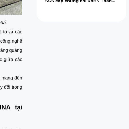
SGS cấp chứng chỉ RoHS Toàn
Cầu
phá
ô tô và các
, công nghệ
tảng quảng
c giữa các
n mang đến
 đổi trong
NA tại