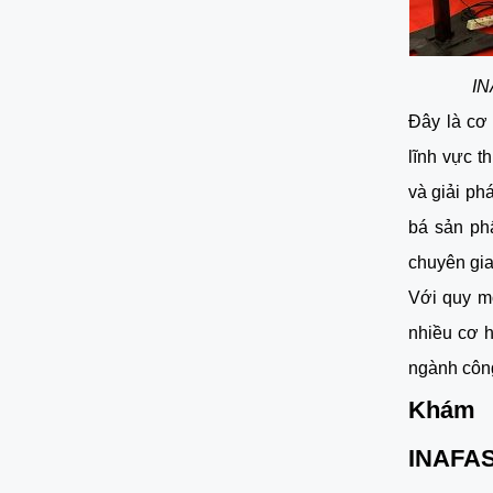
IN
Đây là cơ 
lĩnh vực t
và giải p
bá sản ph
chuyên gia
Với quy m
nhiều cơ 
ngành công
Khám 
INAFA