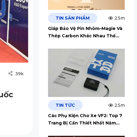
TIN SẢN PHẨM
2.5m
Giáp Bảo Vệ Pin Nhôm–Magie Và
Thép Carbon Khác Nhau Thế
Nào?
39k
quốc
TIN TỨC
2.5m
Các Phụ Kiện Cho Xe VF2: Top 7
Trang Bị Cần Thiết Nhất Năm
2026