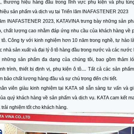
 thương hiệu hàng đầu trong lĩnh vực phụ kiện và phụ tùng
thiệu sản phẩm và dịch vụ tại Triển lãm INAFASTENER 2023
 lãm INAFASTENER 2023, KATAVINA trưng bày những sản ph
o, chất lượng cao nhằm đáp ứng nhu cầu của khách hàng về p
 tô. Công ty với kinh nghiệm hơn 10 năm trong nghề, tự hào là 
c nhà sản xuất và đại lý ô tô hàng đầu trong nước và các nước
những sản phẩm đa dạng của chúng tôi, bao gồm thảm lót
h trình, thiết bị định vị, phụ kiện ô tô.... Tất cả các sản ph
ảm bảo chất lượng hàng đầu và sự chú trọng đến chi tiết.
hân viên giàu kinh nghiệm tại KATA sẽ sẵn sàng tư vấn và gi
của quý khách hàng về sản phẩm và dịch vụ. KATA cam kết m
à trải nghiệm tốt cho khách hàng.