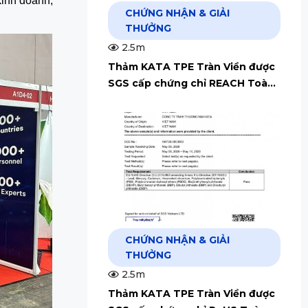
kinh doanh,
CHỨNG NHẬN & GIẢI
THƯỞNG
2.5m
Thảm KATA TPE Tràn Viền được
SGS cấp chứng chỉ REACH Toàn
Cầu
CHỨNG NHẬN & GIẢI
THƯỞNG
2.5m
Thảm KATA TPE Tràn Viền được