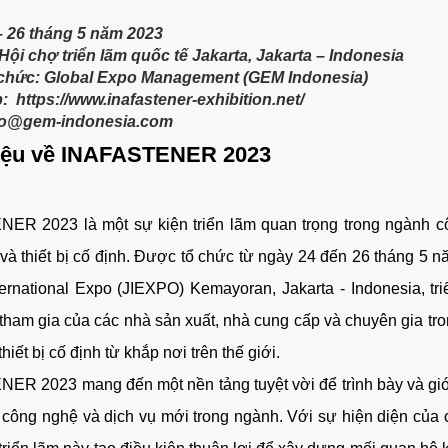
– 26 tháng 5 năm 2023
Hội chợ triển lãm quốc tế Jakarta, Jakarta – Indonesia
 chức: Global Expo Management (GEM Indonesia)
 https://www.inafastener-exhibition.net/
nfo@gem-indonesia.com
hiệu về INAFASTENER 2023
ER 2023 là một sự kiện triển lãm quan trọng trong ngành c
t và thiết bị cố định. Được tổ chức từ ngày 24 đến 26 tháng 5 n
ternational Expo (JIEXPO) Kemayoran, Jakarta - Indonesia, tr
 tham gia của các nhà sản xuất, nhà cung cấp và chuyên gia tro
 thiết bị cố định từ khắp nơi trên thế giới.
R 2023 mang đến một nền tảng tuyệt vời để trình bày và giớ
công nghệ và dịch vụ mới trong ngành. Với sự hiện diện của 