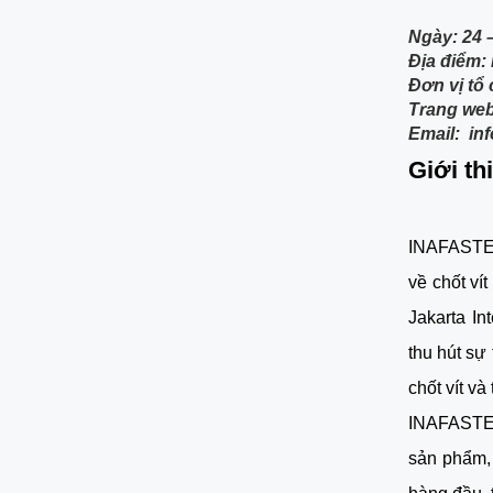
Ngày: 24 
Địa điểm: 
Đơn vị tổ
Trang web:
Email: i
Giới t
INAFASTEN
về chốt ví
Jakarta In
thu hút sự
chốt vít và
INAFASTENE
sản phẩm, 