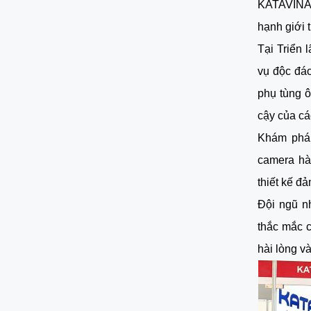
KATAVINA,
hạnh giới 
Tại Triển
vụ độc đá
phụ tùng ô
cậy của cá
Khám phá 
camera hàn
thiết kế đ
Đội ngũ n
thắc mắc 
hài lòng v