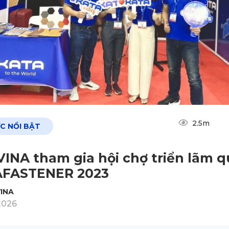
2.5m
ỨC NỔI BẬT
INA tham gia hội chợ triển lãm 
AFASTENER 2023
INA
2026