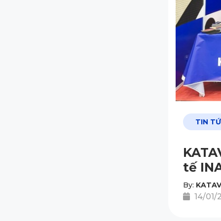
TIN T
KATAV
tế IN
By:
KATAV
14/01/