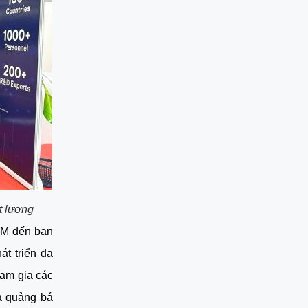
t lượng
M đến bạn
t triển đa
ham gia các
và quảng bá