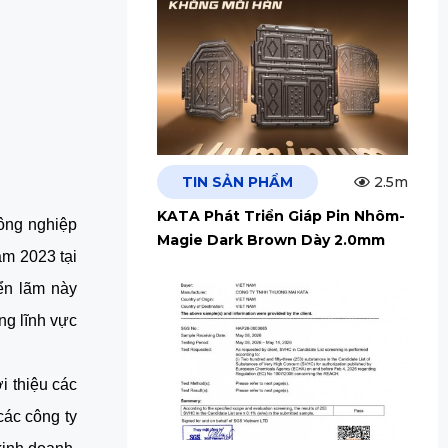
TIN SẢN PHẨM
2.5m
KATA Phát Triển Giáp Pin Nhôm-
ông nghiệp
Magie Dark Brown Dày 2.0mm
ăm 2023 tại
iển lãm này
ng lĩnh vực
i thiệu các
các công ty