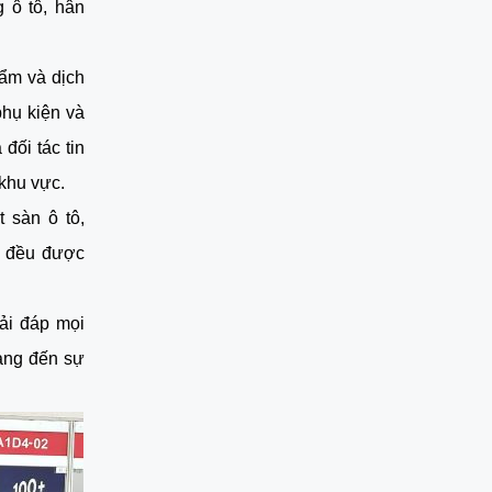
 ô tô, hân
ẩm và dịch
hụ kiện và
đối tác tin
 khu vực.
 sàn ô tô,
ẩm đều được
ải đáp mọi
ang đến sự