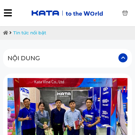
0
Tin tức nổi bật
NỘI DUNG