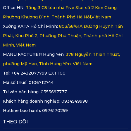
Office HN:
Tầng 3 G5 tòa nhà Five Star số 2 Kim Giang,
Phường Khương Đình, Thành Phố Hà Nội,Việt Nam
Xưởng KATA Hồ Chí Minh:
803/58/61A Đường Huỳnh Tấn
Phát, Khu Phố 2, Phường Phú Thuận, Thành phố Hồ Chí
Minh, Việt Nam
MANU FACTURER Hưng Yên:
378 Nguyễn Thiện Thuật,
phường Mỹ Hào, Tỉnh Hưng Yên, Việt Nam
Tel: +84 2432077799 EXT 100
Mã số thuế:
0106712744
Tư vấn bán hàng:
0353697777
Khách hàng doanh nghiệp:
0934549998
Hotline bảo hành:
0976170259
THEO DÕI