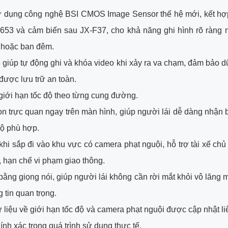
 dụng công nghệ BSI CMOS Image Sensor thế hệ mới, kết hợ
653 và cảm biến sau JX-F37, cho khả năng ghi hình rõ ràng n
g hoặc ban đêm.
 giúp tự động ghi và khóa video khi xảy ra va chạm, đảm bảo d
 được lưu trữ an toàn.
iới hạn tốc độ theo từng cung đường.
con trực quan ngay trên màn hình, giúp người lái dễ dàng nhận b
độ phù hợp.
hi sắp đi vào khu vực có camera phạt nguội, hỗ trợ tài xế chủ
, hạn chế vi phạm giao thông.
ằng giọng nói, giúp người lái không cần rời mắt khỏi vô lăng
 tin quan trọng.
 liệu về giới hạn tốc độ và camera phạt nguội được cập nhật li
ính xác trong quá trình sử dụng thực tế.