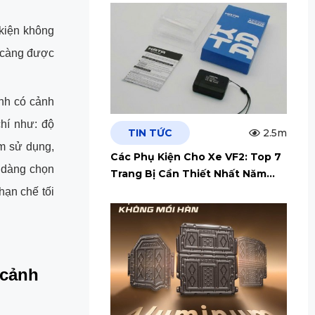
kiện không
y càng được
ình có cảnh
chí như: độ
TIN TỨC
2.5m
ệm sử dụng,
Các Phụ Kiện Cho Xe VF2: Top 7
ễ dàng chọn
Trang Bị Cần Thiết Nhất Năm
2026
hạn chế tối
 cảnh