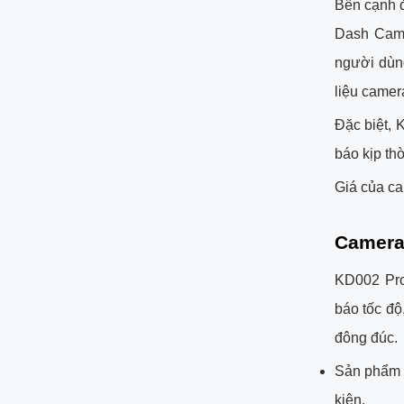
Bên cạnh đ
Dash Cam 
người dùng
liệu camer
Đặc biệt, 
báo kịp thờ
Giá của ca
Camera 
KD002 Pro
báo tốc độ
đông đúc.
Sản phẩm s
kiện.