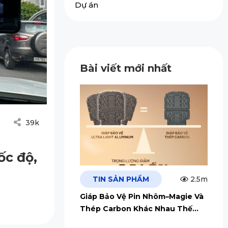
Dự án
Bài viết mới nhất
39k
ốc độ,
TIN SẢN PHẨM
2.5m
Giáp Bảo Vệ Pin Nhôm–Magie Và
Thép Carbon Khác Nhau Thế
Nào?