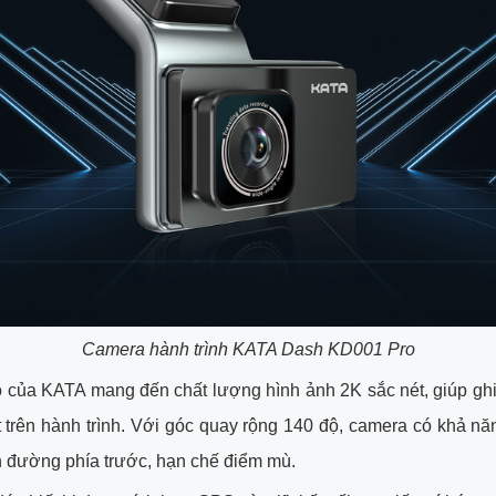
Camera hành trình KATA Dash KD001 Pro
của KATA mang đến chất lượng hình ảnh 2K sắc nét, giúp ghi 
ết trên hành trình. Với góc quay rộng 140 độ, camera có khả n
n đường phía trước, hạn chế điểm mù.