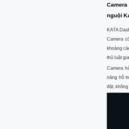
Camera h
nguội K
KATA Dash
Camera có
khoảng các
thủ luật gi
Camera hà
năng hỗ tr
đặt, không