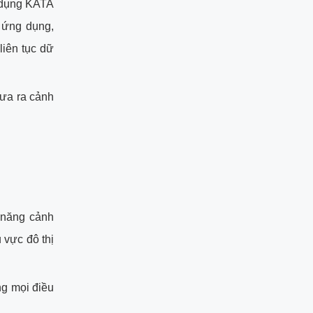
g dụng KATA
 ứng dụng,
liên tục dữ
đưa ra cảnh
 năng cảnh
 vực đô thị
ng mọi điều