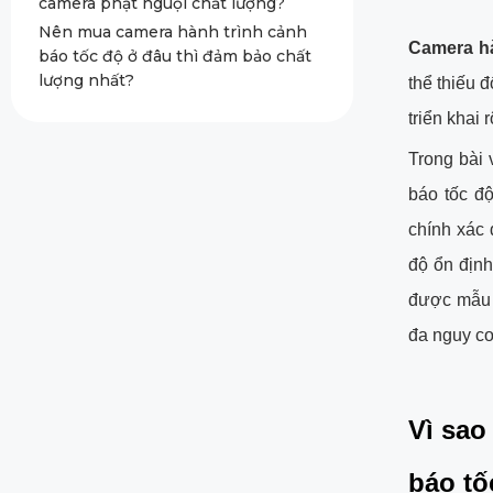
camera phạt nguội chất lượng?
Nên mua camera hành trình cảnh
Camera hà
báo tốc độ ở đâu thì đảm bảo chất
lượng nhất?
thể thiếu 
triển khai r
Trong bài 
báo tốc độ
chính xác 
độ ổn định
được mẫu c
đa nguy cơ
Vì sao
báo tố