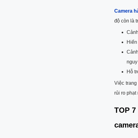
Camera hà
độ còn là t
Cảnh 
Hiển 
Cảnh
nguy
Hỗ tr
Việc trang
rủi ro phạ
TOP 7 
camera