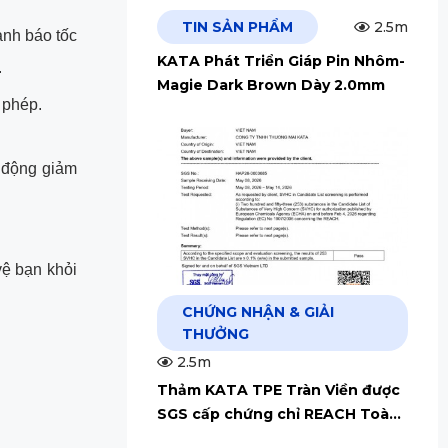
TIN SẢN PHẨM
2.5m
ảnh báo tốc
KATA Phát Triển Giáp Pin Nhôm-
.
Magie Dark Brown Dày 2.0mm
 phép.
 động giảm
vệ bạn khỏi
CHỨNG NHẬN & GIẢI
THƯỞNG
2.5m
Thảm KATA TPE Tràn Viền được
SGS cấp chứng chỉ REACH Toàn
Cầu