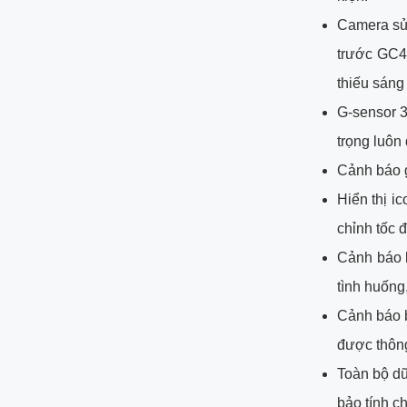
Camera sử
trước GC4
thiếu sán
G-sensor 3
trọng luôn
Cảnh báo g
Hiển thị i
chỉnh tốc 
Cảnh báo k
tình huống
Cảnh báo b
được thông
Toàn bộ dữ
bảo tính ch