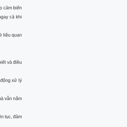
p cảm biến
gay cả khi
ữ liệu quan
iết và điều
 động xử lý
 mà vẫn nắm
ên tục, đảm