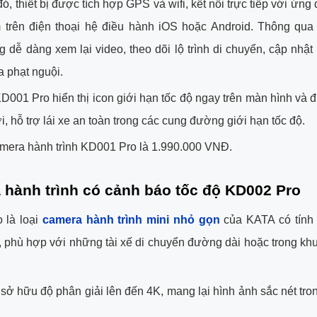
ó, thiết bị được tích hợp GPS và wifi, kết nối trực tiếp với ứn
trên điện thoại hệ điều hành iOS hoặc Android. Thông qua
 dễ dàng xem lại video, theo dõi lộ trình di chuyển, cập nhật 
a phạt nguội.
KD001 Pro hiển thị icon giới hạn tốc độ ngay trên màn hình và 
i, hỗ trợ lái xe an toàn trong các cung đường giới hạn tốc độ.
mera hành trình KD001 Pro là 1.990.000 VNĐ.
hành trình có cảnh báo tốc độ KD002 Pro
 là loại
camera hành trình mini nhỏ gọn
của KATA có tính
, phù hợp với những tài xế di chuyển đường dài hoặc trong khu
ở hữu độ phân giải lên đến 4K, mang lại hình ảnh sắc nét tro