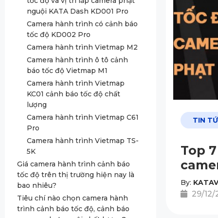
tốc độ và vị trí lắp camera phạt
nguội KATA Dash KD001 Pro
Camera hành trình có cảnh báo
tốc độ KD002 Pro
Camera hành trình Vietmap M2
Camera hành trình ô tô cảnh
báo tốc độ Vietmap M1
Camera hành trình Vietmap
KC01 cảnh báo tốc độ chất
lượng
Camera hành trình Vietmap C61
TIN T
Pro
Camera hành trình Vietmap TS-
Top 7
5K
camer
Giá camera hành trình cảnh báo
tốc độ trên thị trường hiện nay là
By:
KATAV
bao nhiêu?
29/12/
Tiêu chí nào chọn camera hành
trình cảnh báo tốc độ, cảnh báo