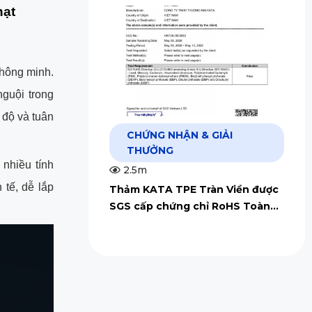
hạt
hông minh.
guội trong
 độ và tuân
CHỨNG NHẬN & GIẢI
THƯỞNG
nhiều tính
2.5m
 tế, dễ lắp
Thảm KATA TPE Tràn Viền được
SGS cấp chứng chỉ RoHS Toàn
Cầu