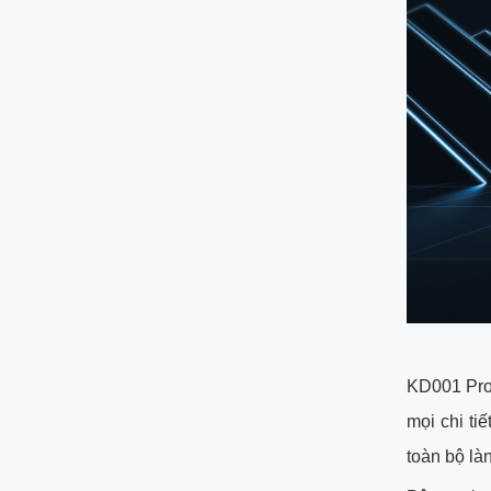
KD001 Pro 
mọi chi ti
toàn bộ là