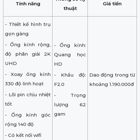
Tính năng
Giá tiền
thuật
- Thiết kế hình trụ
gọn gàng
- Ống kính rộng,
- Ống kính:
độ phân giải 2K
Quang học
UHD
HD
- Xoay ống kính
- Khẩu độ:
Dao động trong từ
330 độ linh hoạt
F2.0
khoảng 1.190.000đ
- Lõi pin chịu nhiệt
- Trọng
tốt
lượng 62
gam
- Ống kính góc
rộng 140 độ
- Có kết nối wifi