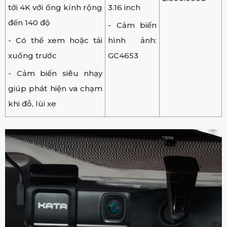
tới 4K với ống kính rộng
3.16 inch
đến 140 độ
- Cảm biến
- Có thể xem hoặc tải
hình ảnh:
xuống trước
GC4653
- Cảm biến siêu nhạy
giúp phát hiện va chạm
khi đỗ, lùi xe