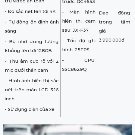
trữ video an toàn
trước: GC4653
- Độ sắc nét lên tới 4K
- Màn hình
Dao động
hiển thị cam
- Tự động ổn định ánh
trong tầm
sau: JX-F37
sáng
giá
3.990.000đ
- Tốc độ ghi
- Bộ nhớ dung lượng
hình: 25FPS
khủng lên tới 128GB
- CPU:
- Thu âm cực rõ với 2
SSC8629Q
mic dưới thân cam
- Hình ảnh hiển thị sắc
nét trên màn LCD 3.16
inch
- Sử dụng điện của xe