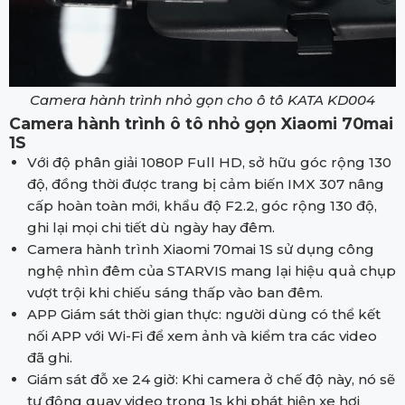
Camera hành trình nhỏ gọn cho ô tô KATA KD004
Camera hành trình ô tô nhỏ gọn Xiaomi 70mai
1S
Với độ phân giải 1080P Full HD, sở hữu góc rộng 130
độ, đồng thời được trang bị cảm biến IMX 307 nâng
cấp hoàn toàn mới, khẩu độ F2.2, góc rộng 130 độ,
ghi lại mọi chi tiết dù ngày hay đêm.
Camera hành trình Xiaomi 70mai 1S sử dụng công
nghệ nhìn đêm của STARVIS mang lại hiệu quả chụp
vượt trội khi chiếu sáng thấp vào ban đêm.
APP Giám sát thời gian thực: người dùng có thể kết
nối APP với Wi-Fi để xem ảnh và kiểm tra các video
đã ghi.
Giám sát đỗ xe 24 giờ: Khi camera ở chế độ này, nó sẽ
tự động quay video trong 1s khi phát hiện xe hơi