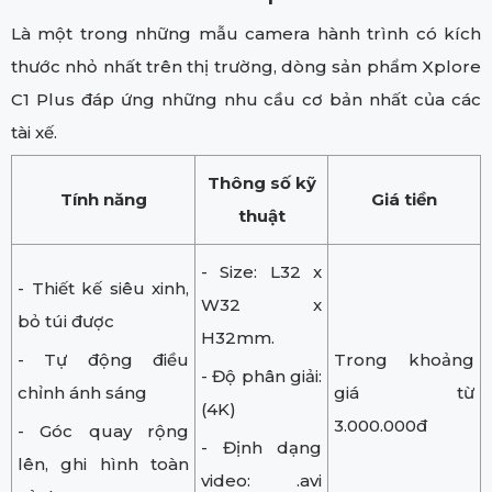
Là một trong những mẫu camera hành trình có kích
thước nhỏ nhất trên thị trường, dòng sản phẩm Xplore
C1 Plus đáp ứng những nhu cầu cơ bản nhất của các
tài xế.
Thông số kỹ
Tính năng
Giá tiền
thuật
- Size: L32 x
- Thiết kế siêu xinh,
W32 x
bỏ túi được
H32mm.
- Tự động điều
Trong khoảng
- Độ phân giải:
chỉnh ánh sáng
giá từ
(4K)
3.000.000đ
- Góc quay rộng
- Định dạng
lên, ghi hình toàn
video: .avi