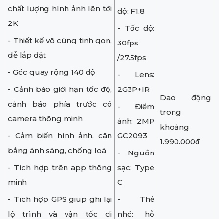
chất lượng hình ảnh lên tới
độ: F1.8
2K
- Tốc độ:
- Thiết kế vô cùng tinh gọn,
30fps
dễ lắp đặt
/27.5fps
- Góc quay rộng 140 độ
- Lens:
- Cảnh báo giới hạn tốc độ,
2G3P+IR
Dao động
cảnh báo phía trước có
- Điểm
trong
camera thông minh
ảnh: 2MP
khoảng
- Cảm biến hình ảnh, cân
GC2093
1.990.000đ
bằng ánh sáng, chống loá
- Nguồn
- Tích hợp trên app thông
sạc: Type
minh
C
- Tích hợp GPS giúp ghi lại
- Thẻ
lộ trình và vận tốc di
nhớ: hỗ