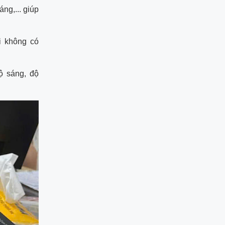
ng,... giúp
i không có
ộ sáng, độ