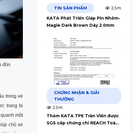
TIN SẢN PHẨM
2.5m
KATA Phát Triển Giáp Pin Nhôm-
Magie Dark Brown Dày 2.0mm
n đón
CHỨNG NHẬN & GIẢI
u trong xe
THƯỞNG
c trang bị
2.5m
g quanh một
Thảm KATA TPE Tràn Viền được
SGS cấp chứng chỉ REACH Toàn
giúp chủ xe
Cầu