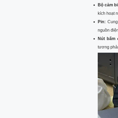
Bộ cảm bi
kích hoạt 
Pin:
Cung 
nguồn điện 
Nút bấm đ
tương phản,