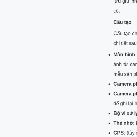
lưu giữ n
cố.
Cấu tạo
Cấu tạo c
chi tiết sau
Màn hình
ảnh từ ca
mẫu sản p
Camera ph
Camera ph
để ghi lại 
Bộ vi xử l
Thẻ nhớ:
L
GPS:
(tùy 