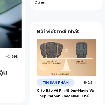
Dự án
Bài viết mới nhất
39k
Hậu
TIN SẢN PHẨM
2.5m
Giáp Bảo Vệ Pin Nhôm–Magie Và
Thép Carbon Khác Nhau Thế
Nào?