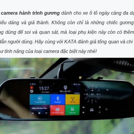
g
camera hành trình gương
dành cho xe ô tô ngày càng đa d
iểu dáng và giá thành. Không còn chỉ là những chiếc gương
ng dùng để soi và quan sát, mà loại phụ kiện này còn có thêm
ẫn người dùng. Hãy cùng với KATA đánh giá tổng quan và chi ti
ư tính năng của loại camera đặc biệt này nhé!