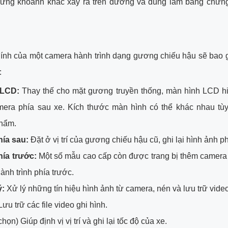
hững khoảnh khắc xảy ra trên đường và dùng làm bằng chứng
hính của một camera hành trình dạng gương chiếu hậu sẽ bao
:
 LCD:
Thay thế cho mặt gương truyền thống, màn hình LCD hiể
mera phía sau xe. Kích thước màn hình có thể khác nhau tùy
hẩm.
ía sau:
Đặt ở vị trí của gương chiếu hậu cũ, ghi lại hình ảnh ph
ía trước:
Một số mẫu cao cấp còn được trang bị thêm camera
hành trình phía trước.
ý:
Xử lý những tín hiệu hình ảnh từ camera, nén và lưu trữ video
ưu trữ các file video ghi hình.
chọn) Giúp định vị vị trí và ghi lại tốc độ của xe.