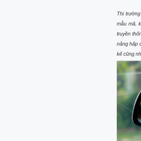
Thị trườn
mẫu mã, k
truyền thố
năng hấp d
kế cũng nh