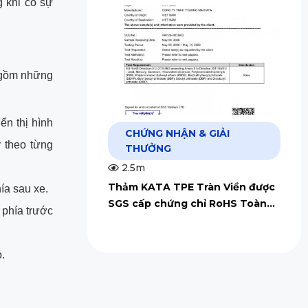
 khi có sự
 gồm những
n thị hình
CHỨNG NHẬN & GIẢI
 theo từng
THƯỞNG
2.5m
Thảm KATA TPE Tràn Viền được
ía sau xe.
SGS cấp chứng chỉ RoHS Toàn
 phía trước
Cầu
.