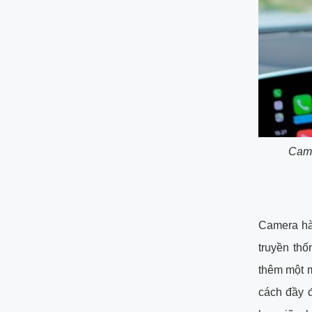
Came
Camera hà
truyền th
thêm một m
cách đầy đ