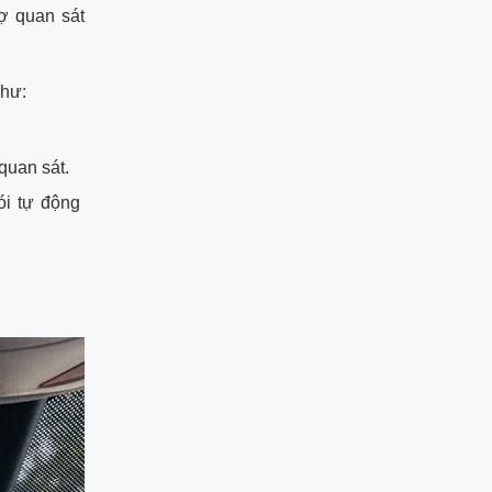
ợ quan sát
như:
quan sát.
ói tự động