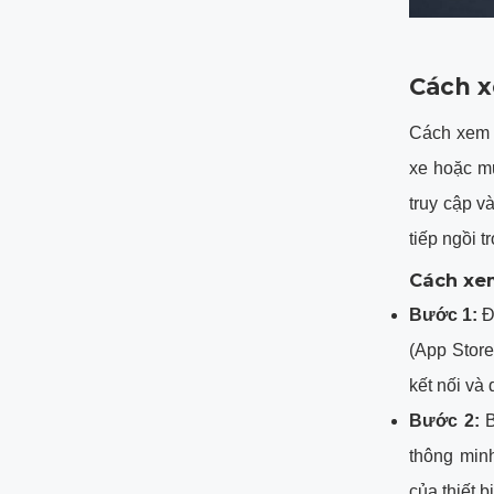
Cách x
Cách xem l
xe hoặc m
truy cập v
tiếp ngồi t
Cách xem
Bước 1:
Đ
(App Store
kết nối và 
Bước 2:
B
thông min
của thiết bị