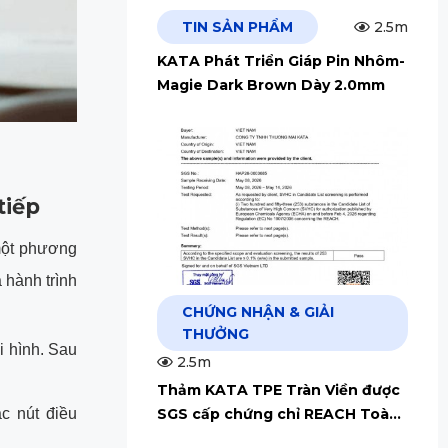
TIN SẢN PHẨM
2.5m
KATA Phát Triển Giáp Pin Nhôm-
Magie Dark Brown Dày 2.0mm
tiếp
 một phương
 hành trình
CHỨNG NHẬN & GIẢI
THƯỞNG
i hình. Sau
2.5m
Thảm KATA TPE Tràn Viền được
c nút điều
SGS cấp chứng chỉ REACH Toàn
Cầu