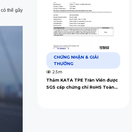
y có thể gây
CHỨNG NHẬN & GIẢI
THƯỞNG
2.5m
Thảm KATA TPE Tràn Viền được
SGS cấp chứng chỉ RoHS Toàn
Cầu