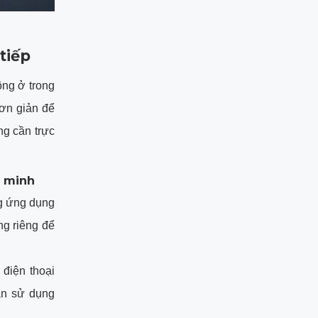
tiếp
ông ở trong
ơn giản để
ng cần trực
g minh
ng ứng dụng
ng riêng để
 điện thoại
ẫn sử dụng