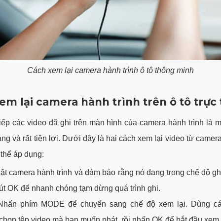
Cách xem lại camera hành trình ô tô thông minh
em lại camera hành trình trên ô tô trực 
iếp các video đã ghi trên màn hình của camera hành trình là
ng và rất tiện lợi. Dưới đây là hai cách xem lại video từ camera
thể áp dụng:
ật camera hành trình và đảm bảo rằng nó đang trong chế độ gh
út OK để nhanh chóng tạm dừng quá trình ghi.
hấn phím MODE để chuyển sang chế độ xem lại. Dùng cá
họn tệp video mà bạn muốn phát, rồi nhấn OK để bắt đầu xem.