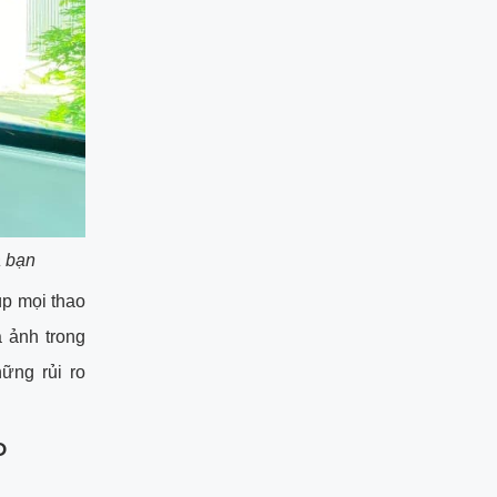
a bạn
úp mọi thao
 ảnh trong
ững rủi ro
D