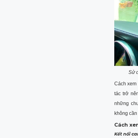
Sử d
Cách xem l
tác trở n
những chu
không cần t
Cách xem
Kết nối ca