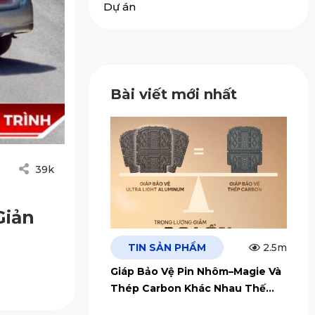
Dự án
Bài viết mới nhất
39k
Giản
TIN SẢN PHẨM
2.5m
Giáp Bảo Vệ Pin Nhôm–Magie Và
Thép Carbon Khác Nhau Thế
Nào?