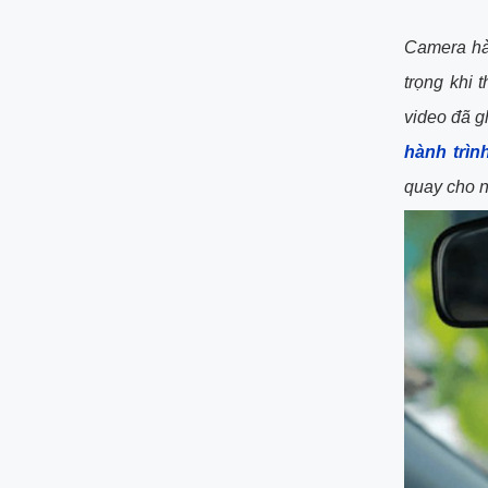
Camera hàn
trọng khi 
video đã g
hành trìn
quay cho n