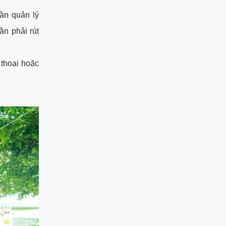
ần quản lý
ần phải rút
 thoại hoặc