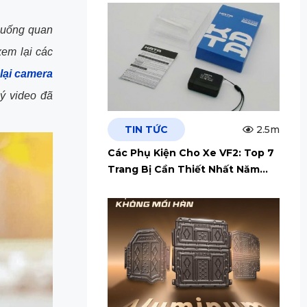
 huống quan
xem lại các
lại camera
ý video đã
TIN TỨC
2.5m
Các Phụ Kiện Cho Xe VF2: Top 7
Trang Bị Cần Thiết Nhất Năm
2026