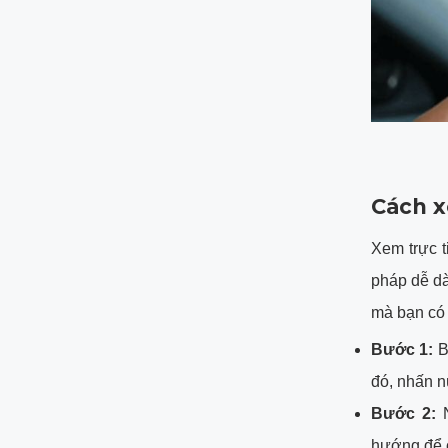
Cách x
Xem trực t
pháp dễ dà
mà bạn có 
Bước 1:
B
đó, nhấn n
Bước 2:
N
hướng để c