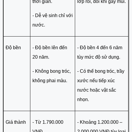
thời gian.
lớp rối, đôi khi gây mùi.
- Dễ vệ sinh chỉ với
nước.
Độ bền
- Độ bền lên đến
- Độ bền 4 đến 6 năm
20 năm.
tùy mức độ sử dụng.
- Không bong tróc,
- Có thể bong tróc, trầy
không phai màu.
xước nếu tiếp xúc
nước hoặc vật sắc
nhọn.
Giá thành
- Từ 1.790.000
- Khoảng 1.200.000 –
VNĐ.
2.000.000 VNĐ tùy loại