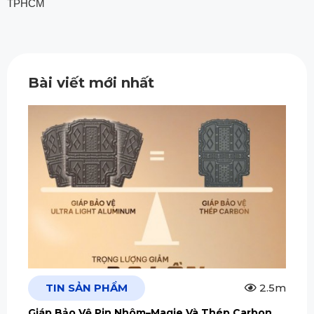
TPHCM
Bài viết mới nhất
TIN SẢN PHẨM
2.5m
Giáp Bảo Vệ Pin Nhôm–Magie Và Thép Carbon