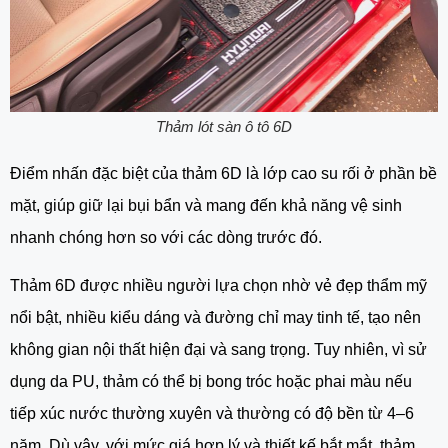
Thảm lót sàn ô tô 6D
Điểm nhấn đặc biệt của thảm 6D là lớp cao su rối ở phần bề
mặt, giúp giữ lại bụi bẩn và mang đến khả năng vệ sinh
nhanh chóng hơn so với các dòng trước đó.
Thảm 6D được nhiều người lựa chọn nhờ vẻ đẹp thẩm mỹ
nổi bật, nhiều kiểu dáng và đường chỉ may tinh tế, tạo nên
không gian nội thất hiện đại và sang trọng. Tuy nhiên, vì sử
dụng da PU, thảm có thể bị bong tróc hoặc phai màu nếu
tiếp xúc nước thường xuyên và thường có độ bền từ 4–6
năm. Dù vậy, với mức giá hợp lý và thiết kế bắt mắt, thảm