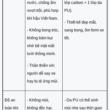
nước, chống ẩm
lớp carbon + 1 lớp da
vượt trội, phù hợp
PU).
khí hậu Việt Nam.
- Thiết kế đẹp mắt,
- Không bong tróc,
sang trọng, ôm form xe
không bám bụi
tốt.
nhờ bề mặt mắt
lưới thông minh.
- Thân thiện với
người dễ say xe
hay bị dị ứng mùi.
Độ an
- Không mùi,
- Da PU có thể sinh
toàn khi
không độc hại.
mùi nhẹ sau thời gian