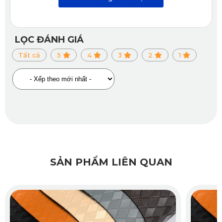
rừng núi, qua ổ gà hay phanh gấp, thảm vẫn cố định vững 
vàng, không bị xô lệch gây vướng víu trong thao tác điều 
khiển.
LỌC ĐÁNH GIÁ
Tất cả
5
4
3
2
1
1.5. Vệ Sinh Nhanh Chóng – Phù Hợp Với Cuộc Sống 
Năng Động
Thay vì phải giặt, phơi như thảm nỉ truyền thống, thảm KATA 
cho Colorado chỉ cần một chiếc khăn ẩm hoặc vòi nước nhẹ 
là đã sạch bóng. Thời gian vệ sinh rút ngắn, giúp bạn tiết 
kiệm công sức mà vẫn giữ nội thất xe như mới.
SẢN PHẨM LIÊN QUAN
Xem thêm >>>
Thảm sàn ô tô 360 Chevrolet Cruze
2. So Sánh Thảm Lót Truyền Thống Và 