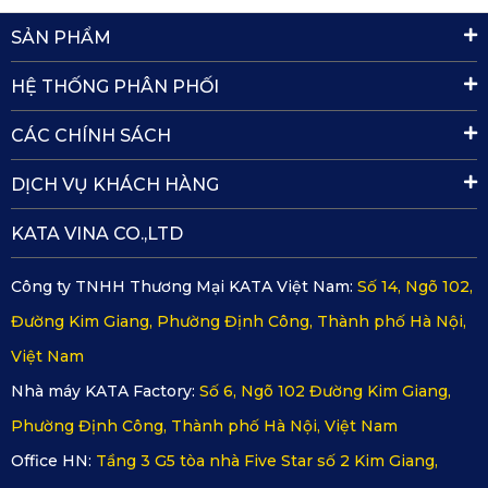
SẢN PHẨM
HỆ THỐNG PHÂN PHỐI
CÁC CHÍNH SÁCH
Thảm sàn ô tô 360 bảo vệ toàn diện sàn xe
DỊCH VỤ KHÁCH HÀNG
Tiêu chí
Thảm thông 
Thảm 360 Chevrolet 
KATA VINA CO.,LTD
thường
Colorado KATA
Công ty TNHH Thương Mại KATA Việt Nam:
Số 14, Ngõ 102,
Đường Kim Giang, Phường Định Công, Thành phố Hà Nội,
Độ phủ 
Không toàn 
Che kín 100% từ sàn trước 
Việt Nam
sàn
diện do không 
đến hàng ghế sau
Nhà máy KATA Factory:
Số 6, Ngõ 102 Đường Kim Giang,
được thiết kế 
Phường Định Công, Thành phố Hà Nội, Việt Nam
phủ kín sàn xe
Office HN:
Tầng 3 G5 tòa nhà Five Star số 2 Kim Giang,