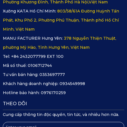
Phường Khương Đình, Thành Phố Hà Nội,Việt Nam
Chống 
Dễ bị ngấm 
Chống nước hoàn toàn nhờ 
Xưởng KATA Hồ Chí Minh:
803/58/61A Đường Huỳnh Tấn
nước
nước, gây ẩm 
lớp phủ PVC bề mặt
Phát, Khu Phố 2, Phường Phú Thuận, Thành phố Hồ Chí
mốc
Minh, Việt Nam
MANU FACTURER Hưng Yên:
378 Nguyễn Thiện Thuật,
phường Mỹ Hào, Tỉnh Hưng Yên, Việt Nam
Độ bám
Dễ trượt
Bám chắc nhờ lớp đáy 
Tel: +84 2432077799 EXT 100
Knitted Backing
Mã số thuế:
0106712744
Tư vấn bán hàng:
0353697777
Thẩm mỹ
Thiết kế cơ 
Hoa văn kim cương ấn 
Khách hàng doanh nghiệp:
0934549998
bản
tượng, màu sắc cao cấp
Hotline bảo hành:
0976170259
THEO DÕI
Tuổi thọ
1–2 năm
Lên tới 5 năm sử dụng
Cung cấp thông tin độc quyền, tin tức, và nhiều hơn nữa.