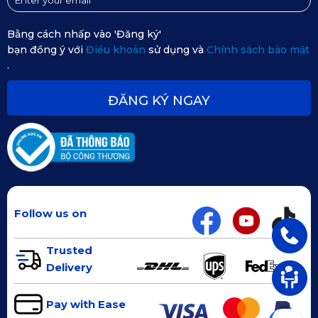
3. Gợi Ý Chọn Màu Thảm Phù Hợp Với 
Bằng cách nhấp vào 'Đăng ký'
Chevrolet Colorado
bạn đồng ý với
Điều khoản
sử dụng và
Chính sách bảo mật
.
Thảm lót sàn ô tô 360 của thương hiệu KATA có 5 lựa chọn màu
sắc khác nhau.
ĐĂNG KÝ NGAY
Follow us on
Trusted
Delivery
Pay with Ease