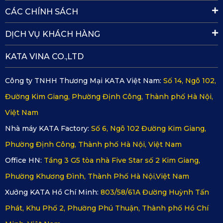
CÁC CHÍNH SÁCH
DỊCH VỤ KHÁCH HÀNG
KATA VINA CO.,LTD
Công ty TNHH Thương Mại KATA Việt Nam:
Số 14, Ngõ 102,
Đường Kim Giang, Phường Định Công, Thành phố Hà Nội,
Việt Nam
Nhà máy KATA Factory:
Số 6, Ngõ 102 Đường Kim Giang,
Phường Định Công, Thành phố Hà Nội, Việt Nam
Office HN:
Tầng 3 G5 tòa nhà Five Star số 2 Kim Giang,
Phường Khương Đình, Thành Phố Hà Nội,Việt Nam
KATA mang đến 5 tùy chọn màu sắc thảm
Xưởng KATA Hồ Chí Minh:
803/58/61A Đường Huỳnh Tấn
Xem thêm sản phẩm >>>
Thảm sàn ô tô 360 Dodge
Phát, Khu Phố 2, Phường Phú Thuận, Thành phố Hồ Chí
Challenger GT