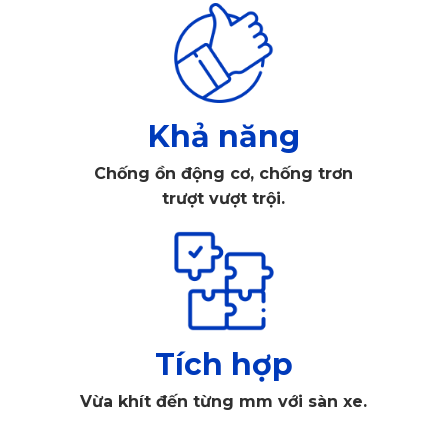
Khả năng
Thảm 360 dành cho Dodge Challenger có thiết kế liền mạch 
Chống ồn động cơ, chống trơn
nguyên tấm
trượt vượt trội.
1.2. Cấu Tạo Cao Cấp Tạo Nên Sự Khác Biệt
Thảm lót sàn 360 KATA dành cho xe Dodge Challenger sử 
dụng vật liệu chọn lọc, kết hợp giữa tính bền vững và yếu tố 
thẩm mỹ. Bề mặt là lớp nhựa PVC dẻo cao cấp, sở hữu họa 
Tích hợp
tiết nổi dạng kim cương 3D bắt mắt, tăng khả năng chống 
Vừa khít đến từng mm với sàn xe.
trơn và dễ vệ sinh. Phần mặt dưới được gia cố bằng lớp vải 
polyester bền chắc, giúp tăng độ bám dính và giữ cho thảm 