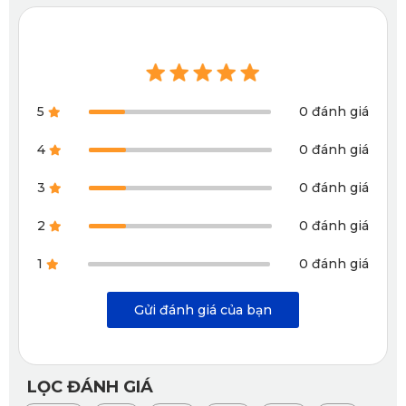
cabin luôn khô ráo.
5
0 đánh giá
4
0 đánh giá
3
0 đánh giá
2
0 đánh giá
1
0 đánh giá
Sử dụng thảm sàn ô tô 360 KATA ngăn chặn nấm mốc
Gửi đánh giá của bạn
2.2. Làm sạch dễ dàng – không lo bẩn bám lâu ngày
Bụi bẩn và chất lỏng không thể bám dính lâu trên bề mặt 
LỌC ĐÁNH GIÁ
thảm. Người dùng chỉ cần lau bằng khăn ẩm hoặc rửa nhẹ 