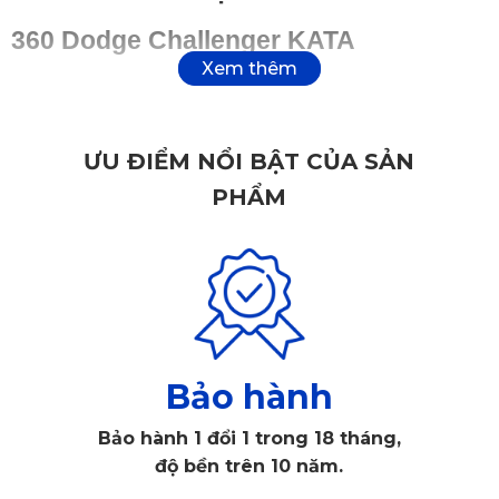
360 Dodge Challenger KATA
1.1. Thảm Liền Tấm, Cần Thi Công Tại Xưởng
Thảm 360 KATA
 dành cho Dodge Challenger có thiết kế 
ƯU ĐIỂM NỔI BẬT CỦA SẢN
liền mạch nguyên tấm, yêu cầu kỹ thuật viên chuyên nghiệp 
PHẨM
thực hiện lắp đặt tại xưởng. Việc tháo ghế và lắp đặt chuẩn 
xác giúp thảm ôm sát mặt sàn, không xô lệch hay tạo 
khoảng trống. Điều này không chỉ giữ cho khoang nội thất 
gọn gàng mà còn tăng tuổi thọ sử dụng của thảm.
Bảo hành
Bảo hành 1 đổi 1 trong 18 tháng,
độ bền trên 10 năm.