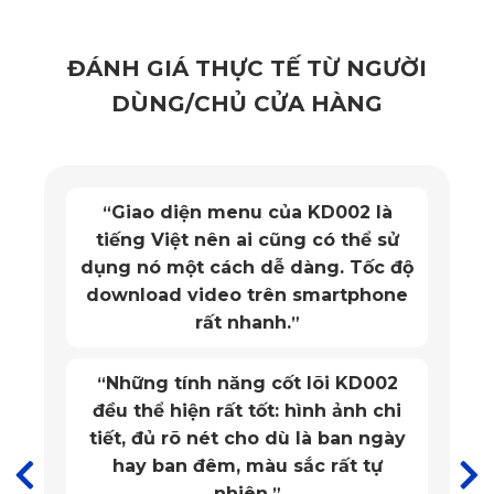
luôn ổn định khi sử dụng.
ĐÁNH GIÁ THỰC TẾ TỪ NGƯỜI
Cấu tạo chính của thảm bao gồm khoảng 80% nhựa PVC và 
DÙNG/CHỦ CỬA HÀNG
chưa đến 20% vải polyester, cùng với lớp đáy pha trộn 60% 
vải polyester và 40% bông cotton. Sự kết hợp này giúp thảm 
có độ đàn hồi tốt, giảm tiếng ồn hiệu quả, tạo cảm giác êm ái 
Giao diện menu của KD002 là
“
mỗi khi bước chân vào xe.
tiếng Việt nên ai cũng có thể sử
dụng nó một cách dễ dàng. Tốc độ
2. Lợi Ích Thảm Sàn Ô Tô 360 Dodge 
download video trên smartphone
rất nhanh.
”
Challenger Mang Lại
Những tính năng cốt lõi KD002
“
Sở hữu một chiếc Dodge Challenger không chỉ là niềm tự 
đều thể hiện rất tốt: hình ảnh chi
hào mà còn thể hiện cá tính mạnh mẽ, phong cách thể thao 
tiết, đủ rõ nét cho dù là ban ngày
hay ban đêm, màu sắc rất tự
và sự tinh tế trong từng chi tiết nội thất. Vì vậy, việc chọn lựa 
nhiên.
”