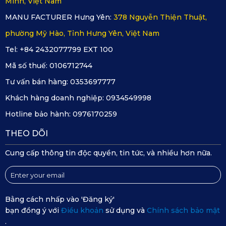
Minh, Việt Nam
MANU FACTURER Hưng Yên:
378 Nguyễn Thiện Thuật,
3. Mẹo Chọn Thảm Sàn Ô Tô 360 
phường Mỹ Hào, Tỉnh Hưng Yên, Việt Nam
Tel: +84 2432077799 EXT 100
Dodge Challenger Chuẩn Nhất
Mã số thuế:
0106712744
Tư vấn bán hàng:
0353697777
Làm thế nào để chọn đúng sản phẩm thảm sàn 360 phù hợp 
Khách hàng doanh nghiệp:
0934549998
với chiếc Dodge Challenger của bạn? Những điều bạn nên 
Hotline bảo hành:
0976170259
chú ý để lựa chọn một cách hiệu quả:
THEO DÕI
3.1. Ưu Tiên Thương Hiệu Uy Tín
Cung cấp thông tin độc quyền, tin tức, và nhiều hơn nữa.
KATA là thương hiệu nổi tiếng tại Việt Nam chuyên sản xuất 
thảm lót sàn ô tô với công nghệ hiện đại và dây chuyền đạt 
chuẩn quốc tế. Sản phẩm KATA được thiết kế riêng biệt cho 
Bằng cách nhấp vào 'Đăng ký'
bạn đồng ý với
Điều khoản
sử dụng và
Chính sách bảo mật
từng dòng xe, trong đó có Dodge Challenger. Nhờ quy trình 
.