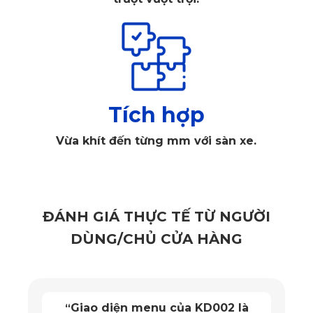
Thảm sàn ô tô 360 giúp bảo vệ toàn diện sàn xe Cadillac Escalade
Tích hợp
Chỉ một vết bẩn hay ẩm mốc cũng có thể làm giảm giá trị trải 
nghiệm. Và khi đã đầu tư vào Cadillac Escalade có giá trị 
Vừa khít đến từng mm với sàn xe.
hàng tỷ đồng thì việc chọn một loại 
thảm lót sàn 360 cao 
cấp
 chuyên biệt, vừa vặn, sang trọng và bền bỉ là điều tất 
yếu.
ĐÁNH GIÁ THỰC TẾ TỪ NGƯỜI
DÙNG/CHỦ CỬA HÀNG
Thảm sàn ô tô 360 Cadillac Escalade - 
Giải pháp chất lượng từ KATA
Mặt trước thảm KATA chống nước,
“
Dòng sản phẩm 
thảm sàn ô tô 360 Cadillac Escalade 
là 