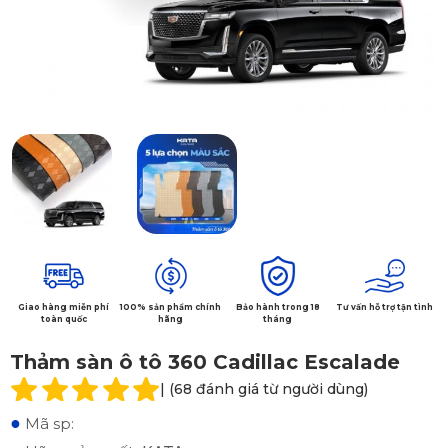
Giao hàng miễn phí
100% sản phẩm chính
Bảo hành trong 18
Tư vấn hỗ trợ tận tình
toàn quốc
hãng
tháng
Thảm sàn ô tô 360 Cadillac Escalade
| (68 đánh giá từ người dùng)
●
Mã sp: