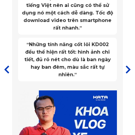
chống bụi bẩn rất tốt. Mặt sau có
minh chứng cho sự đầu tư nghiêm túc vào từng chi tiết nhỏ 
chống trơn trượt. Lắp đặt thì quá
nhất. Đây không chỉ là một tấm thảm, mà là sự kết hợp của 
đơn giản!
”
công nghệ, vật liệu cao cấp và tư duy thiết kế thông minh.
Vừa in theo xe, giá hợp lý, an toàn
“
Vật liệu cao cấp – Chất lượng khác biệt
cho người sử dụng.
”
Khác với các loại thảm thông thường, sản phẩm của KATA 
sử dụng nhựa PVC nguyên sinh – loại chất liệu có độ an 
toàn cao. Điểm đặc biệt nằm ở khả năng chịu lực, chống 
mài mòn và tuổi thọ lên tới 5 năm sử dụng liên tục.
Vật liệu đã được kiểm định bởi nhiều tổ chức quốc tế như 
SGS châu Âu, TUV, RoHS, ISO... Đảm bảo 
thảm sàn 360 
Cadillac Escalade không có tạp chất, không phát sinh mùi 
dưới điều kiện nhiệt độ cao.