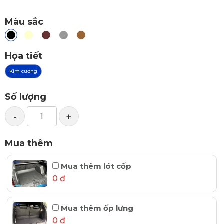
Màu sắc
Họa tiết
Kim cương
Số lượng
-
+
Mua thêm
Mua thêm lót cốp
0 đ
Mua thêm ốp lưng
0 đ