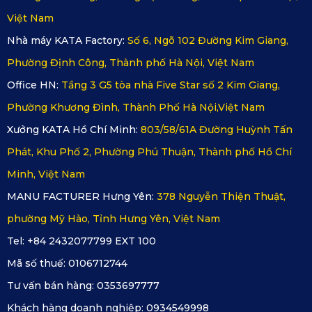
Việt Nam
Nhà máy KATA Factory:
Số 6, Ngõ 102 Đường Kim Giang,
Lắp đặt thảm thảm như thế nào để 
Phường Định Công, Thành phố Hà Nội, Việt Nam
đảm bảo hiệu quả?
Office HN:
Tầng 3 G5 tòa nhà Five Star số 2 Kim Giang,
Phường Khương Đình, Thành Phố Hà Nội,Việt Nam
Điểm đặc biệt của 
thảm sàn ô tô 360 Cadillac Escalade
 là 
Xưởng KATA Hồ Chí Minh:
803/58/61A Đường Huỳnh Tấn
thiết kế nguyên khối. Điều này đòi hỏi quá trình thi công phải 
Phát, Khu Phố 2, Phường Phú Thuận, Thành phố Hồ Chí
được thực hiện tại các xưởng chuyên dụng. Kỹ thuật viên 
Minh, Việt Nam
sẽ tiến hành tháo ghế xe và lắp đặt thảm một cách tỉ mỉ, cẩn 
MANU FACTURER Hưng Yên:
378 Nguyễn Thiện Thuật,
trọng từng chi tiết. Từ đó đảm bảo sự khớp nối tuyệt đối, 
phường Mỹ Hào, Tỉnh Hưng Yên, Việt Nam
không để lại khoảng hở hay điểm gấp.
Tel: +84 2432077799 EXT 100
Quy trình lắp đặt chỉ mất khoảng vài giờ và hoàn toàn không 
Mã số thuế:
0106712744
ảnh hưởng đến hệ thống điện hay kết cấu sàn xe. Sau khi 
Tư vấn bán hàng:
0353697777
hoàn tất, thảm sẽ trở thành một phần liền mạch với nội thất, 
Khách hàng doanh nghiệp:
0934549998