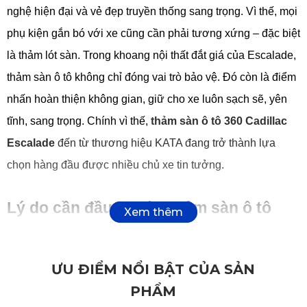
nghệ hiện đại và vẻ đẹp truyền thống sang trọng. Vì thế, mọi 
phụ kiện gắn bó với xe cũng cần phải tương xứng – đặc biệt 
là thảm lót sàn. Trong khoang nội thất đắt giá của Escalade, 
thảm sàn ô tô không chỉ đóng vai trò bảo vệ. Đó còn là điểm 
nhấn hoàn thiện không gian, giữ cho xe luôn sạch sẽ, yên 
tĩnh, sang trọng. Chính vì thế, 
thảm sàn ô tô 360 Cadillac 
Escalade
 đến từ thương hiệu KATA đang trở thành lựa 
chọn hàng đầu được nhiều chủ xe tin tưởng.
Lý do cần đầu tư vào thảm sàn ô tô 
360 Cadillac Escalade
ƯU ĐIỂM NỔI BẬT CỦA SẢN
Với một dòng SUV hạng sang, giữ cho khoang nội thất luôn 
PHẨM
trong trạng thái hoàn hảo là điều không thể xem nhẹ. Hàng 