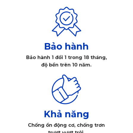
ngày, bụi bẩn, nước, bùn đất, thậm chí là thức ăn rơi vãi... 
đều có thể ảnh hưởng đến sàn xe. Đặc biệt với những 
chuyến công tác xa hay hành trình đường dài, môi trường 
bên ngoài càng dễ để lại dấu vết trên nội thất.
Bảo hành
Bảo hành 1 đổi 1 trong 18 tháng,
độ bền trên 10 năm.
Khả năng
Chống ồn động cơ, chống trơn
trượt vượt trội.