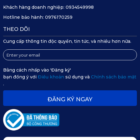
Khách hàng doanh nghiệp:
0934549998
Hotline bảo hành:
0976170259
THEO DÕI
Cung cấp thông tin độc quyền, tin tức, và nhiều hơn nữa.
Bằng cách nhấp vào 'Đăng ký'
bạn đồng ý với
Điều khoản
sử dụng và
Chính sách bảo mật
.
Thảm sàn KATA 360 giúp chiếc Fortuner 2017 của bạn trở
nên sang trọng
ĐĂNG KÝ NGAY
Thảm sàn KATA 360 giúp chiếc Fortuner của bạn trở nên
sang trọng và tiện nghi hơn, làm cho mỗi chuyến đi trở
nên thoải mái và dễ chịu hơn.