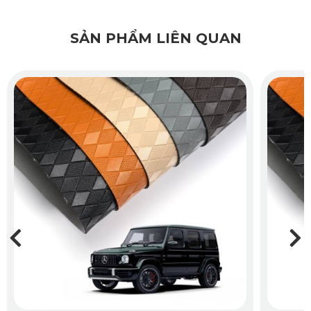
giãn hơn trong mọi chuyến đi.
SẢN PHẨM LIÊN QUAN
2.5. Thiết Kế Mặt Đáy Knitted Backing Co Giãn,
Đạt Chỉ Số Ma Sát Tối Ưu
Mặt đáy của thảm sàn ô tô 360 Fortuner 2017 nhà KATA
được thiết kế với công nghệ Knitted Backing giúp thảm có
khả năng co giãn và đàn hồi tốt. Điều này giúp thảm bám
chắc vào sàn xe mà không bị xê dịch trong quá trình sử
dụng. Thiết kế này không chỉ giúp bảo vệ thảm sàn khỏi
sự mài mòn mà còn giúp tăng độ bền của sản phẩm, giữ
thảm luôn ổn định và lâu dài.
3. Lợi Ích Khi Sử Dụng Thảm Sàn Ô Tô
360 Fortuner 2017 của KATA
3.1. Bảo Vệ Toàn Diện Sàn Xe
Thảm sàn KATA 360 Fortuner 2017 giúp bảo vệ toàn diện