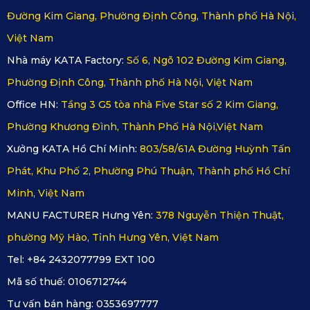
sạch
Đường Kim Giang, Phường Định Công, Thành phố Hà Nội,
Việt Nam
3.2. Tiết Kiệm Thời Gian Và Công Sức
Nhà máy KATA Factory:
Số 6, Ngõ 102 Đường Kim Giang,
Phường Định Công, Thành phố Hà Nội, Việt Nam
Thảm sàn ô tô 360 của KATA rất dễ vệ sinh và bảo dưỡng.
Bạn chỉ cần lau nhẹ bằng khăn ẩm hoặc rửa sạch với nước
Office HN:
Tầng 3 G5 tòa nhà Five Star số 2 Kim Giang,
để làm sạch thảm. Điều này giúp bạn tiết kiệm thời gian và
Phường Khương Đình, Thành Phố Hà Nội,Việt Nam
công sức trong việc duy trì sự sạch sẽ cho không gian nội
thất xe. Bạn có thể dễ dàng giữ cho thảm luôn mới mẻ và
Xưởng KATA Hồ Chí Minh:
803/58/61A Đường Huỳnh Tấn
sáng bóng mà không tốn quá nhiều thời gian.
Phát, Khu Phố 2, Phường Phú Thuận, Thành phố Hồ Chí
3.3. Tăng Cường Thẩm Mỹ Cho Xe
Minh, Việt Nam
MANU FACTURER Hưng Yên:
378 Nguyễn Thiện Thuật,
Với thiết kế hoa văn kim cương sang trọng, thảm sàn ô tô
phường Mỹ Hào, Tỉnh Hưng Yên, Việt Nam
360 Fortuner 2017 không chỉ bảo vệ sàn xe mà còn mang
đến một không gian nội thất hiện đại và đẳng cấp. Thiết
Tel: +84 2432077799 EXT 100
kế hoa văn không chỉ đẹp mắt mà còn tạo điểm nhấn, làm
Mã số thuế:
0106712744
tăng thêm sự nổi bật cho không gian trong xe.
Tư vấn bán hàng:
0353697777