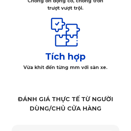
của sàn xe. Mặt thảm được thiết kế vừa vặn, che phủ toàn
Chống ồn động cơ, chống trơn
bộ diện tích sàn, tạo sự gọn gàng, sạch sẽ và sang trọng
trượt vượt trội.
cho không gian nội thất của xe. Thảm sàn này giúp tránh
tình trạng bụi bẩn, nước và các vết bẩn khác gây hại cho
sàn xe.
Tích hợp
Vừa khít đến từng mm với sàn xe.
ĐÁNH GIÁ THỰC TẾ TỪ NGƯỜI
DÙNG/CHỦ CỬA HÀNG
Thảm sàn ô tô 360 KATA được thiết kế ôm sát sàn xe