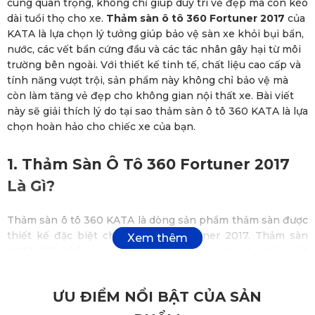
cùng quan trọng, không chỉ giúp duy trì vẻ đẹp mà còn kéo
dài tuổi thọ cho xe.
Thảm sàn ô tô 360 Fortuner 2017
của
KATA là lựa chọn lý tưởng giúp bảo vệ sàn xe khỏi bụi bẩn,
nước, các vết bẩn cứng đầu và các tác nhân gây hại từ môi
trường bên ngoài. Với thiết kế tinh tế, chất liệu cao cấp và
tính năng vượt trội, sản phẩm này không chỉ bảo vệ mà
còn làm tăng vẻ đẹp cho không gian nội thất xe. Bài viết
này sẽ giải thích lý do tại sao thảm sàn ô tô 360 KATA là lựa
chọn hoàn hảo cho chiếc xe của bạn.
1. Thảm Sàn Ô Tô 360 Fortuner 2017
Là Gì?
Thảm sàn ô tô 360 KATA là dòng sản phẩm thảm sàn được
thiết kế đặc biệt cho dòng xe Fortuner 2017. Thảm sàn
KATA 360 không chỉ giúp bảo vệ sàn xe khỏi bụi bẩn, vết
bẩn, nước và các yếu tố gây hại khác, mà còn giúp tạo ra
không gian nội thất sang trọng, sạch sẽ và đẳng cấp.
ƯU ĐIỂM NỔI BẬT CỦA SẢN
Điều đặc biệt của thảm sàn KATA 360 chính là khả năng