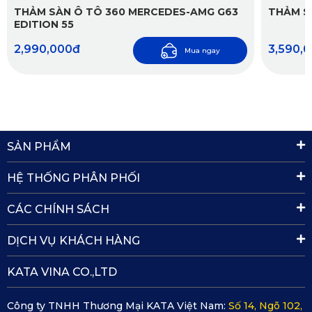
sàn xe khỏi bụi bẩn, nước, các vết bẩn, và các yếu tố tác
THẢM SÀN Ô TÔ 360 MERCEDES-AMG G63
THẢM SÀ
động từ môi trường bên ngoài. Thiết kế vừa vặn giúp thảm
EDITION 55
bao phủ toàn bộ diện tích sàn xe, bảo vệ tối ưu cho sàn xe
2,990,000đ
3,590,
và duy trì vẻ đẹp cho không gian nội thất xe. Điều này giúp
Mua ngay
chủ xe tiết kiệm chi phí bảo dưỡng và tránh phải thay thế
sàn xe quá sớm.
SẢN PHẨM
HỆ THỐNG PHÂN PHỐI
CÁC CHÍNH SÁCH
DỊCH VỤ KHÁCH HÀNG
KATA VINA CO.,LTD
Sàn da 360 KATA Fortuner 2017 kháng nước, dễ dàng làm
Công ty TNHH Thương Mại KATA Việt Nam:
Số 14, Ngõ 102,