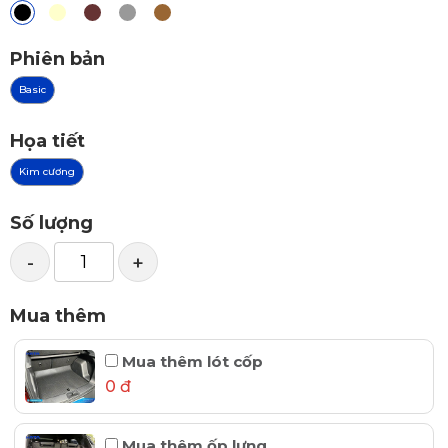
Phiên bản
Basic
Họa tiết
Kim cương
Số lượng
-
+
Mua thêm
Mua thêm lót cốp
0 đ
Mua thêm ốp lưng