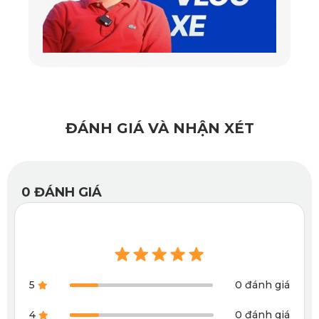
văn kim cương sang trọng, giúp tăng tính thẩm mỹ cho
không gian xe. Bên cạnh đó, hoa văn kim cương còn giúp
tạo độ ma sát cao, chống trơn trượt hiệu quả. Điều này rất
quan trọng khi bạn bước vào xe, đặc biệt trong điều kiện
ẩm ướt hoặc mưa. Việc chống trơn trượt giúp bạn và hành
khách an toàn hơn khi di chuyển trong xe.
ĐÁNH GIÁ VÀ NHẬN XÉT
0
ĐÁNH GIÁ
5
0 đánh giá
4
0 đánh giá
Thảm sàn KATA 360 Fortuner 2017 được thiết kế chống