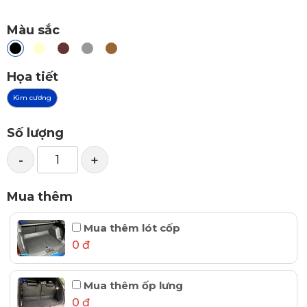
Màu sắc
Họa tiết
Kim cương
Số lượng
-
+
Mua thêm
Mua thêm lót cốp
0 đ
Mua thêm ốp lưng
0 đ