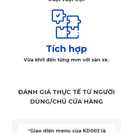
chắc hẳn bạn sẽ không ít lần gặp những tình huống như:
Dấu giày ướt để lại vệt bẩn trên sàn mỗi khi trời 
mưa.
Những vụn bánh, cà phê đổ ra sàn vào buổi sáng 
Tích hợp
vội vã.
Vừa khít đến từng mm với sàn xe.
Trẻ nhỏ hoặc thú cưng làm xước, bẩn nội thất sau 
mỗi chuyến đi chơi.
Mùi hôi ẩm đọng lại trong xe sau vài ngày trời nồm, 
ĐÁNH GIÁ THỰC TẾ TỪ NGƯỜI
không có nắng.
DÙNG/CHỦ CỬA HÀNG
Thảm sàn ô tô 360 Honda Brio
 chính là giải pháp giúp bạn 
giải quyết những rắc rối đó. Một tấm thảm được thiết kế 
riêng cho xe không chỉ giúp sàn xe luôn sạch sẽ mà còn 
 KD002 là
Mặt trước thảm KATA c
“