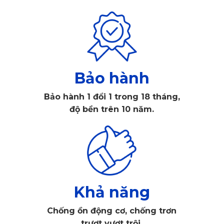
Thảm sàn ô tô 360 Honda Brio bảo vệ toàn diện sàn xe
Lý do nên trang bị thảm lót sàn 360 
Bảo hành
cho Honda Brio
Bảo hành 1 đổi 1 trong 18 tháng,
độ bền trên 10 năm.
Không chỉ đơn thuần là phụ kiện, 
thảm lót sàn 360 độ
 còn 
đóng vai trò như lớp áo giáp bảo vệ cho sàn xe, nơi thường 
xuyên tiếp xúc với bụi bẩn, độ ẩm và nhiều tác nhân gây hại 
khác. Một chiếc thảm phù hợp sẽ làm tăng tính thẩm mỹ cho 
nội thất, đồng thời đảm bảo sự sạch sẽ, thoáng mát và an 
Khả năng
toàn trong suốt hành trình.
Chống ồn động cơ, chống trơn
Dù bạn là người dùng mới hay đã gắn bó lâu dài với Brio, 
trượt vượt trội.