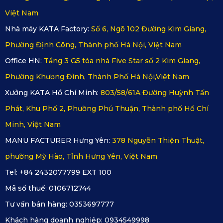
Việt Nam
Nhà máy KATA Factory:
Số 6, Ngõ 102 Đường Kim Giang,
Phường Định Công, Thành phố Hà Nội, Việt Nam
Office HN:
Tầng 3 G5 tòa nhà Five Star số 2 Kim Giang,
Phường Khương Đình, Thành Phố Hà Nội,Việt Nam
Xưởng KATA Hồ Chí Minh:
803/58/61A Đường Huỳnh Tấn
Phát, Khu Phố 2, Phường Phú Thuận, Thành phố Hồ Chí
Minh, Việt Nam
MANU FACTURER Hưng Yên:
378 Nguyễn Thiện Thuật,
Chống nước, kháng khuẩn và dễ vệ sinh
phường Mỹ Hào, Tỉnh Hưng Yên, Việt Nam
Tel: +84 2432077799 EXT 100
Làm sao để mua được thảm sàn ô tô 
Mã số thuế:
0106712744
360 Honda Brio chính hãng?
Tư vấn bán hàng:
0353697777
Khách hàng doanh nghiệp:
0934549998