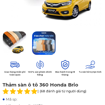
Giao hàng miễn phí
100% sản phẩm chính
Bảo hành trong 18
Tư vấn hỗ trợ tận tình
toàn quốc
hãng
tháng
Thảm sàn ô tô 360 Honda Brio
| (68 đánh giá từ người dùng)
●
Mã sp: