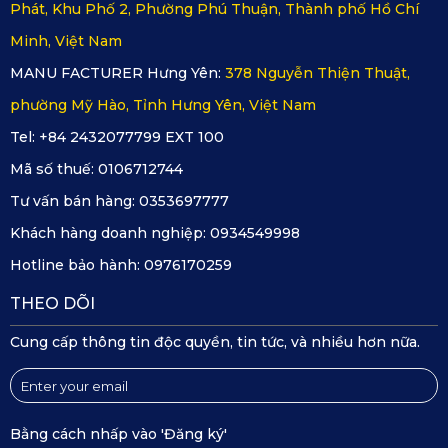
Phát, Khu Phố 2, Phường Phú Thuận, Thành phố Hồ Chí
Minh, Việt Nam
MANU FACTURER Hưng Yên:
378 Nguyễn Thiện Thuật,
phường Mỹ Hào, Tỉnh Hưng Yên, Việt Nam
Tel: +84 2432077799 EXT 100
Mã số thuế:
0106712744
Tư vấn bán hàng:
0353697777
Khách hàng doanh nghiệp:
0934549998
Hotline bảo hành:
0976170259
THEO DÕI
Bảng màu đa dạng, phong phú
Xem ngay
Thảm lót sàn ô tô tải Thaco Frontier TF2800
Cung cấp thông tin độc quyền, tin tức, và nhiều hơn nữa.
Các bước vệ sinh thảm KATA cho
xe Thaco TF450V cực kỳ nhanh
Bằng cách nhấp vào 'Đăng ký'