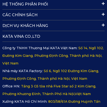
HỆ THỐNG PHÂN PHỐI
CÁC CHÍNH SÁCH
Thiết kế vừa khít đảm bảo an toàn khi sử dụng
DỊCH VỤ KHÁCH HÀNG
✔️ Tháo lắp, vệ sinh dễ dàng
KATA VINA CO.,LTD
Tài xế chỉ cần lau chùi nhẹ nhàng hoặc sử dụng máy hút
Công ty TNHH Thương Mại KATA Việt Nam:
Số 14, Ngõ 102,
bụi để loại bỏ hoàn toàn cát bẩn đọng lại ở thảm. Bên cạnh
Đường Kim Giang, Phường Định Công, Thành phố Hà Nội,
đó, thảm lót sàn ô tô tải Thaco TF450V cũng sở hữu tốc độ
Việt Nam
phơi khô rất nhanh. Vì vậy, nếu tài xế có ý định dọn rửa thì
cũng không tốn quá nhiều thời gian đợi thảm khô hẳn.
Nhà máy KATA Factory:
Số 6, Ngõ 102 Đường Kim Giang,
✔️ Bảng màu đa dạng, phong phú
Phường Định Công, Thành phố Hà Nội, Việt Nam
Office HN:
Tầng 3 G5 tòa nhà Five Star số 2 Kim Giang,
Thảm sàn ô tô KATA sở hữu tới 6 màu khác nhau giúp cho
tài xế dễ dàng lựa chọn tone màu yêu thích cũng như thiết
Phường Khương Đình, Thành Phố Hà Nội,Việt Nam
kế phù hợp với nội thất xe.
Xưởng KATA Hồ Chí Minh:
803/58/61A Đường Huỳnh Tấn