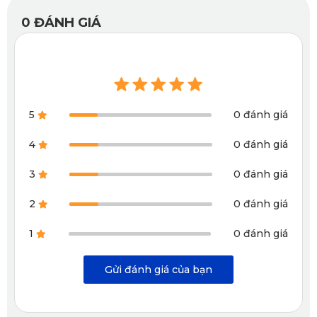
Được làm từ chất liệu nhựa nguyên sinh cao cấp, thảm lót
0
ĐÁNH GIÁ
sàn ô tô tải Thaco TF450V có độ mềm dẻo, tính đàn hồi
cao và độ bền lên tới 20 năm. Khả năng chịu nhiệt vượt
trội giúp cho không gian xe dễ chịu ngay cả khi đậu xe lâu
dưới trời nóng gắt. Hơn hết, thảm lót sàn KATA đã đạt được
chứng nhận SGS của châu Âu về độ an toàn, đảm bảo
5
0 đánh giá
không chứa các chất độc hại và hoàn toàn thân thiện với
4
0 đánh giá
môi trường.
3
0 đánh giá
2
0 đánh giá
1
0 đánh giá
Gửi đánh giá của bạn