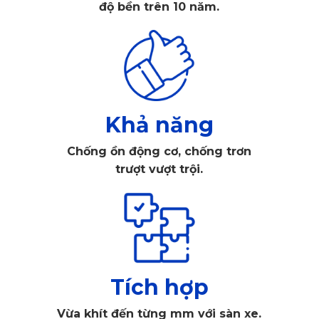
độ bền trên 10 năm.
Không đảm bảo an toàn: Sàn xe van tải thiết kế cơ bản
thường rất trơn, đặc biệt nguy hiểm trong điều kiện
mưa khi nước đọng lại, làm tăng nguy cơ trơn trượt, gây
mất an toàn cho tài xế và khách hàng khi ra vào xe.
Xe bụi bẩn, ẩm mốc: Bụi bẩn, bùn đất, và nước từ giày
dép hoặc hàng hóa dễ dàng tích tụ trên sàn xe, làm sàn
Khả năng
nhanh chóng mất vệ sinh. Lâu ngày, bụi đất và nước
Chống ồn động cơ, chống trơn
đọng gây ra ẩm mốc, bốc mùi, và có thể ảnh hưởng đến
trượt vượt trội.
sức khỏe của tài xế và khách hàng.
Tốn thời gian, chi phí vệ sinh: Xe van tải thường xuyên
được sử dụng hàng ngày và vận chuyển hàng hóa trong
nhiều điều kiện thời tiết khác nhau, khiến xe dễ bẩn
hơn so với các loại xe khác. Nếu không lắp thảm sàn, bụi
bẩn có thể lọt vào từng ngóc ngách, gây khó khăn cho
Tích hợp
việc vệ sinh và khiến tài xế tốn nhiều thời gian dọn rửa
Vừa khít đến từng mm với sàn xe.
hơn.