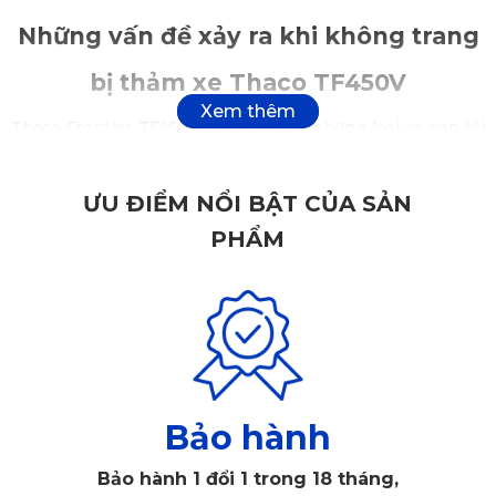
Những vấn đề xảy ra khi không trang
bị thảm xe Thaco TF450V
Thaco Frontier TF450V là một trong những loại xe van tải
hot nhất thị trường hiện nay. Không chỉ bởi thiết kế xe có
thể tải được khối lượng hàng hoá lớn mà còn chở được
ƯU ĐIỂM NỔI BẬT CỦA SẢN
người. Chính vì sự đa năng và tiện dụng này mà Thaco
PHẨM
TF450V có tần suất sử dụng rất cao, dẫn đến khả năng
phải bảo trì xe cũng tăng theo. Trong đó, các vấn đề liên
quan đến sàn xe cũng được đề cập đến như:
Sàn xe bị mài mòn, trầy xước: Xe vận chuyển hàng hóa
hoặc vật nặng dễ bị trầy xước, móp méo do va đập, và
việc di chuyển thường xuyên khiến sàn xe bị mài mòn,
Bảo hành
mất thẩm mỹ. Nếu không trang bị thảm lót, sàn xe dễ
hỏng hóc, ảnh hưởng đến tuổi thọ xe.
Bảo hành 1 đổi 1 trong 18 tháng,