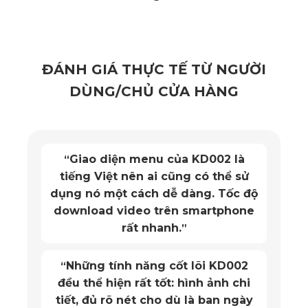
ĐÁNH GIÁ THỰC TẾ TỪ NGƯỜI
DÙNG/CHỦ CỬA HÀNG
Giao diện menu của KD002 là
“
tiếng Việt nên ai cũng có thể sử
dụng nó một cách dễ dàng. Tốc độ
download video trên smartphone
rất nhanh.
”
Vấn đề xảy ra khi không trang bị thảm lót sàn
Những tính năng cốt lõi KD002
“
Xem thêm
Thảm lót sàn ô tô tải Thaco Frontier TF420V
đều thể hiện rất tốt: hình ảnh chi
tiết, đủ rõ nét cho dù là ban ngày
Ưu điểm vượt trội của thảm lót sàn ô