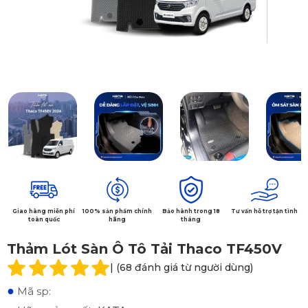
Giao hàng miễn phí
100% sản phẩm chính
Bảo hành trong 18
Tư vấn hỗ trợ tận tình
toàn quốc
hãng
tháng
Thảm Lót Sàn Ô Tô Tải Thaco TF450V
| (68 đánh giá từ người dùng)
●
Mã sp: