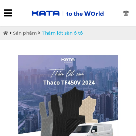
0
Sản phẩm
Thảm lót sàn ô tô