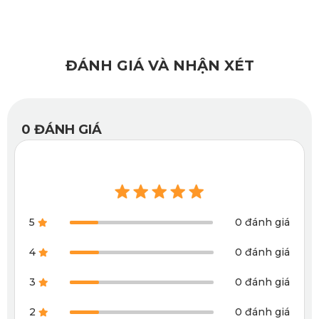
ĐÁNH GIÁ VÀ NHẬN XÉT
0
ĐÁNH GIÁ
5
0 đánh giá
4
0 đánh giá
Volkswagen Tiguan ghế hàng 2
Thảm lót sàn ô tô
3
0 đánh giá
2
0 đánh giá
Xem thêm >>>
Thảm lót sàn ô tô Volkswagen Viloran