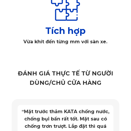
Tích hợp
Vừa khít đến từng mm với sàn xe.
ĐÁNH GIÁ THỰC TẾ TỪ NGƯỜI
Thảm lót sàn Volkswagen Tiguan vị trí ghế lái
DÙNG/CHỦ CỬA HÀNG
Bởi những tính năng vượt trội mà PVC cao cấp mang lại,
KATA quyết định lựa chọn chất liệu này để làm nên những
tấm thảm chất lượng cao đồng thời cực kì tiết kiệm và an
toàn đối với người sử dụng. Chất liệu được chứng nhận an
Mặt trước thảm KATA chống nước,
“
chống bụi bẩn rất tốt. Mặt sau có
toàn bởi tổ chức SGS – cơ quan toàn cầu uy tín nhất về
chống trơn trượt. Lắp đặt thì quá
kiểm định chất lượng sản phẩm.