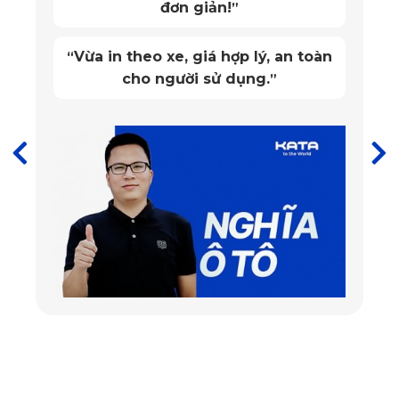
đơn giản!
”
Với chất liệu này, người dùng có thể làm sạch thảm một
Vừa in theo xe, giá hợp lý, an toàn
“
cách nhanh chóng tiện lợi mà không cần dùng đến chất tẩy
cho người sử dụng.
”
rửa phức tạp. Hơn nữa, với tính năng kháng khuẩn, không
thấm nước, các điều kiện thuận lợi cho vi khuẩn sinh sôi
nảy nở không được duy trì. Vì vậy quý khách hàng hãy hoàn
toàn yên tâm khi sử dụng thảm lót sàn ô tô cao cấp KATA.