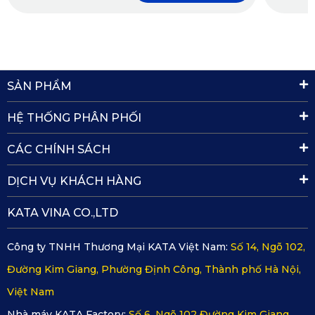
góp và hoàn thiện sản phẩm.
SẢN PHẨM
HỆ THỐNG PHÂN PHỐI
CÁC CHÍNH SÁCH
DỊCH VỤ KHÁCH HÀNG
KATA VINA CO.,LTD
Công ty TNHH Thương Mại KATA Việt Nam:
Số 14, Ngõ 102,
Đường Kim Giang, Phường Định Công, Thành phố Hà Nội,
Các phiên bản thảm mang đến cho người tiêu dùng bao
Việt Nam
gồm:
Nhà máy KATA Factory:
Số 6, Ngõ 102 Đường Kim Giang,