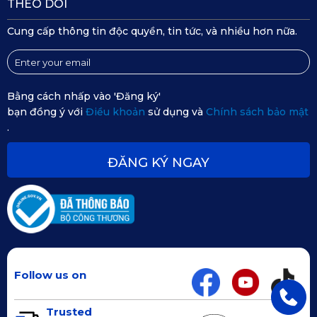
THEO DÕI
Cung cấp thông tin độc quyền, tin tức, và nhiều hơn nữa.
Bằng cách nhấp vào 'Đăng ký'
bạn đồng ý với
Điều khoản
sử dụng và
Chính sách bảo mật
.
ĐĂNG KÝ NGAY
Bước may viền thảm/ép nhiệt:
Đây là công đoạn cuối cùng trước khi cho ra một sản phẩm
hoàn thiện, và bước này cũng là bước quan trọng, quyết
định thẩm mĩ cũng như sự vừa vặn của thảm lót. Các mép
Follow us on
viền được may bo cẩn thận, tỉ mỉ bao bọc quanh thảm.
Trusted
Giai đoạn sản xuất này được thực hiện trên các máy may