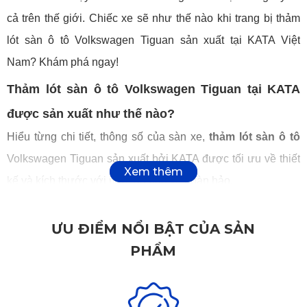
cả trên thế giới. Chiếc xe sẽ như thế nào khi trang bị thảm
lót sàn ô tô Volkswagen Tiguan sản xuất tại KATA Việt
Nam? Khám phá ngay!
Thảm lót sàn ô tô Volkswagen Tiguan tại KATA
được sản xuất như thế nào?
Hiểu từng chi tiết, thông số của sàn xe,
thảm lót sàn ô tô
Volkswagen Tiguan sản xuất bởi KATA được tối ưu về thiết
kế và kích thước với mức độ bảo vệ hoàn hảo.
Vật liệu sản xuất thảm KATA là gì?
Hiện nay trên thị trường có hàng loạt chất liệu sản phẩm để
ƯU ĐIỂM NỔI BẬT CỦA SẢN
tạo ra thảm lót sàn như: nỉ, cao su rối, vải rối, nhựa,.... Tuy
PHẨM
nhiên, những vật liệu này gây khá nhiều phiền phức cho
người sử dụng bởi độ bền chưa cao, mùi khó chịu, dễ bị