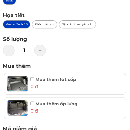
Basic
Họa tiết
Master Tech 5.0
Phối màu chỉ
Dập tên theo yêu cầu
Số lượng
-
+
Mua thêm
Mua thêm lót cốp
0 đ
Mua thêm ốp lưng
0 đ
Mã giảm giá