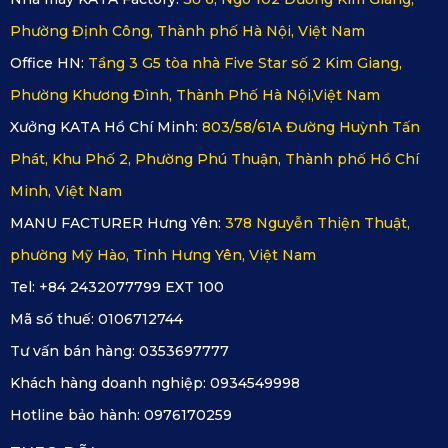
Thảm basic trải bề mặt sàn.
Phường Định Công, Thành phố Hà Nội, Việt Nam
Thảm full-option trải bề mặt tới các khúc bo chân ghế,
Office HN:
Tầng 3 G5 tòa nhà Five Star số 2 Kim Giang,
thành sàn, vách sàn.
Phường Khương Đình, Thành Phố Hà Nội,Việt Nam
Tùy chọn thảm trải cốp, tấm ốp lưng ghế.
Xưởng KATA Hồ Chí Minh:
803/58/61A Đường Huỳnh Tấn
Cắt thảm trên máy CNC:
Phát, Khu Phố 2, Phường Phú Thuận, Thành phố Hồ Chí
So với các phương pháp cắt thảm thủ công, thì độ chính xác
Minh, Việt Nam
của máy cắt CNC đến 0.001 mm, vừa khít với từng ngóc
MANU FACTURER Hưng Yên:
378 Nguyễn Thiện Thuật,
ngách hay gờ nổi của xe. Đồng thời, nhờ có chiếc máy này
phường Mỹ Hào, Tỉnh Hưng Yên, Việt Nam
công suất làm việc và cắt một thảm chỉ trong vòng 90 giây.
Tel: +84 2432077799 EXT 100
Vì vậy, thảm sẽ được giao đến chủ xế Volkswagen Tiguan
Mã số thuế:
0106712744
trong thời gian sớm nhất.
Tư vấn bán hàng:
0353697777
Khách hàng doanh nghiệp:
0934549998
Hotline bảo hành:
0976170259