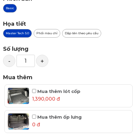
Basic
Họa tiết
Master Tech 5.0
Phối màu chỉ
Dập tên theo yêu cầu
Số lượng
-
+
Mua thêm
Mua thêm lót cốp
1,390,000 đ
Mua thêm ốp lưng
0 đ