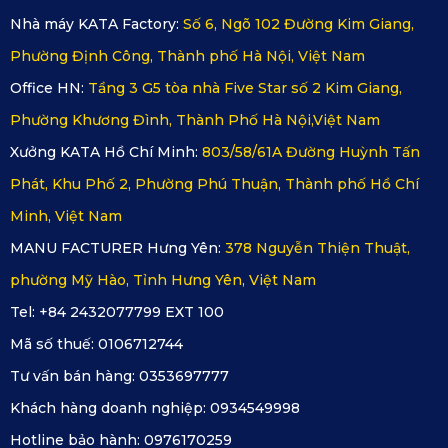
Nhà máy KATA Factory:
Số 6, Ngõ 102 Đường Kim Giang,
Được sản xuất trên dây chuyền hiện đại tại 2 nhà máy ở 
Phường Định Công, Thành phố Hà Nội, Việt Nam
Hưng Yên và Hà Nội, những sản phẩm 
thảm lót sàn KATA 
Office HN:
Tầng 3 G5 tòa nhà Five Star số 2 Kim Giang,
dành cho mẫu xe Land Rover Defender 90 2025 chắc chắn 
Phường Khương Đình, Thành Phố Hà Nội,Việt Nam
đem đến những trải nghiệm thú vị cho khách hàng. 
Xưởng KATA Hồ Chí Minh:
803/58/61A Đường Huỳnh Tấn
2.1. Nhà máy sản xuất hàng đầu Việt Nam
Phát, Khu Phố 2, Phường Phú Thuận, Thành phố Hồ Chí
Minh, Việt Nam
Trải qua hơn 6 năm hình thành và phát triển, KATA khẳng 
MANU FACTURER Hưng Yên:
378 Nguyễn Thiện Thuật,
định vị thế uy tín hàng đầu trong lĩnh vực sản xuất thảm lót, 
phường Mỹ Hào, Tỉnh Hưng Yên, Việt Nam
cùng các phụ kiện ô tô tại thị trường Việt Nam. Hiện nay, hệ 
Tel: +84 2432077799 EXT 100
thống phân phối của KATAVINA đã đạt đến con số 500 hệ 
Mã số thuế:
0106712744
thống, trên khắp 53 tỉnh thành. KATA đã và đang tiếp tục sứ 
Tư vấn bán hàng:
0353697777
mệnh phục vụ cho hàng triệu khách hàng trên đất nước.
Khách hàng doanh nghiệp:
0934549998
Những sản phẩm của KATA bao gồm cả 
thảm lót sàn Land 
Hotline bảo hành:
0976170259