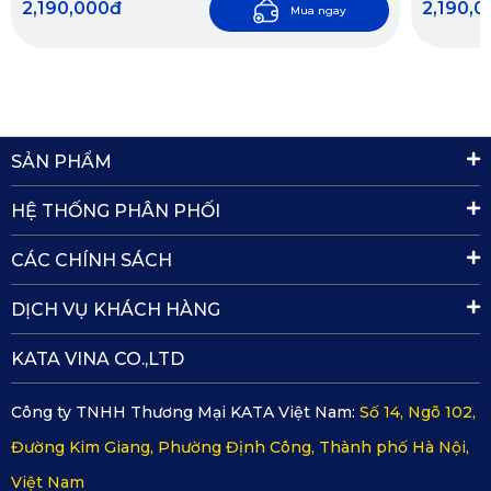
2,190,000đ
2,190,
Mua ngay
SẢN PHẨM
HỆ THỐNG PHÂN PHỐI
CÁC CHÍNH SÁCH
Các loại thảm lót sàn ô tô giá rẻ vừa không đảm bảo chất 
lượng vừa kém thẩm mỹ
DỊCH VỤ KHÁCH HÀNG
KATA VINA CO.,LTD
=>>> Xem thêm: 
Thảm lót sàn ô tô Land Rover Discovery
Công ty TNHH Thương Mại KATA Việt Nam:
Số 14, Ngõ 102,
2. Thảm lót sàn KATA cho xe Defender 90 
Đường Kim Giang, Phường Định Công, Thành phố Hà Nội,
2021 - Bảo chứng chất lượng
Việt Nam