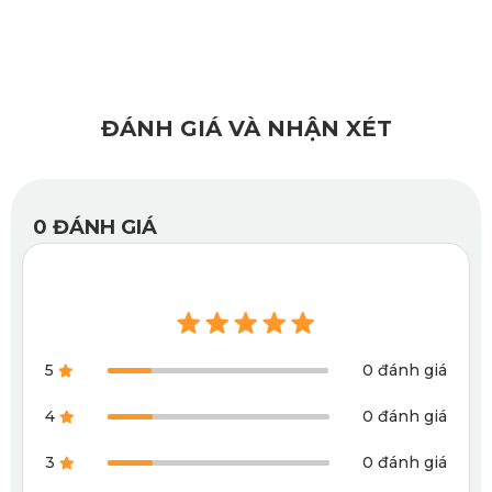
1.2. Thảm lót sàn không chuẩn thông số kỹ thuật
Giống như thành phần sản xuất trong thực phẩm, thông số 
kỹ thuật của thảm rõ ràng sẽ đảm bảo chất lượng cho sản 
ĐÁNH GIÁ VÀ NHẬN XÉT
phẩm. Thông số kỹ thuật của thảm lót ô tô thường chỉ rõ các 
yếu tố như: cấu tạo, hạn sử dụng, chất liệu, thương hiệu, 
tính năng,...
0
ĐÁNH GIÁ
Vì vậy, việc trang bị kiến thức về thông số kỹ thuật khi mua 
thảm sẽ giúp bạn chọn được những sản phẩm chất lượng, 
an toàn cho bản thân khi sử dụng. Cũng nhờ đó, bạn có thể 
phân biệt được những sản phẩm kém chất lượng, cũng như 
5
0 đánh giá
hàng nhái trên thị trường. 
4
0 đánh giá
3
0 đánh giá