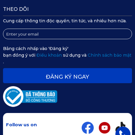
Rover Defender 90 2025 
được ứng dụng những tiến bộ và 
THEO DÕI
quy trình sản xuất tiên tiến của thế giới, đảm bảo thông số kỹ 
Cung cấp thông tin độc quyền, tin tức, và nhiều hơn nữa.
thuật tuyệt đối cho từng sản phẩm. 
Bằng cách nhấp vào 'Đăng ký'
bạn đồng ý với
Điều khoản
sử dụng và
Chính sách bảo mật
.
ĐĂNG KÝ NGAY
Follow us on