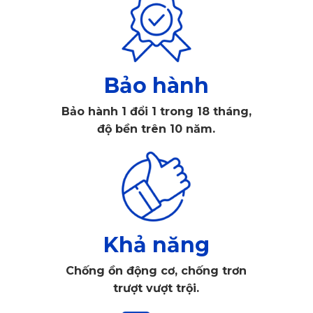
Bảo hành
Bảo hành 1 đổi 1 trong 18 tháng,
Land Rover Defender 90 2025 - phong cách Offroad mạnh 
độ bền trên 10 năm.
mẽ, nam tính
1. Không nên mua thảm lót sàn Land 
Rover Defender 90 2025 khi thấy các dấu 
Khả năng
hiệu sau
Chống ồn động cơ, chống trơn
Sự xuất hiện tràn lan của hàng loạt mẫu 
thảm lót sàn Land 
trượt vượt trội.
Rover Defender 90 2025
 đang gây hoang mang và khó 