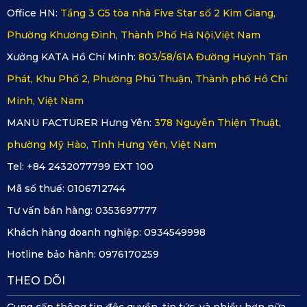
Office HN:
Tầng 3 G5 tòa nhà Five Star số 2 Kim Giang,
✅
Phường Khương Đình, Thành Phố Hà Nội,Việt Nam
Full
Pajero
lưng
Xưởng KATA Hồ Chí Minh:
803/58/61A Đường Huỳnh Tấn
2008–2015
7
✅ Có
✅ Có
Sport
ghế
Phát, Khu Phố 2, Phường Phú Thuận, Thành phố Hồ Chí
hàng
3
Minh, Việt Nam
✅
MANU FACTURER Hưng Yên:
378 Nguyễn Thiện Thuật,
Full
phường Mỹ Hào, Tỉnh Hưng Yên, Việt Nam
❌
lưng
2015
Pajero
7
✅ Có
Không
ghế
Tel: +84 2432077799 EXT 100
hàng
Mã số thuế:
0106712744
3
Tư vấn bán hàng:
0353697777
✅
Full
Khách hàng doanh nghiệp:
0934549998
Pajero
lưng
2016–2021
7
✅ Có
✅ Có
Hotline bảo hành:
0976170259
Sport
ghế
hàng
THEO DÕI
3