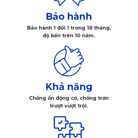
Thảm lót sàn ô tô Mitsubishi
Pajero do KATA sản xuất là
một trong những lựa chọn hàng đầu cho chủ xe nhờ vào
Bảo hành
tính an toàn và tính thông minh của sản phẩm. Được làm
Bảo hành 1 đổi 1 trong 18 tháng,
từ chất liệu PVC cao cấp, thảm lót sàn KATA đảm bảo
độ bền trên 10 năm.
không chỉ bền bỉ và dẻo dai mà còn an toàn khi sử dụng.
Chất liệu đã được chứng nhận an toàn bởi SGS Châu Âu,
điều này càng thể hiện rõ hơn cam kết không chứa các
hợp chất độc hại, thân thiện với môi trường và không gây
hại cho sức khỏe người dùng.
Khả năng
Chống ồn động cơ, chống trơn
trượt vượt trội.