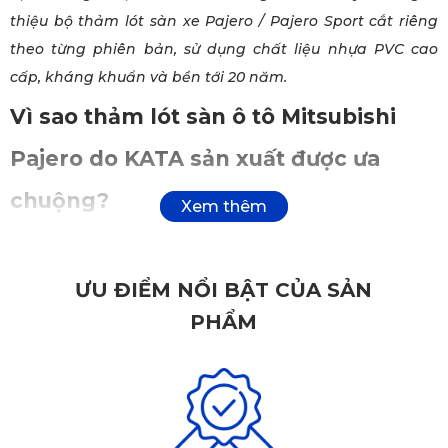
thiệu bộ thảm lót sàn xe Pajero / Pajero Sport cắt riêng
theo từng phiên bản, sử dụng chất liệu nhựa PVC cao
cấp, kháng khuẩn và bền tới 20 năm.
Vì sao thảm lót sàn ô tô Mitsubishi
Pajero do KATA sản xuất được ưa
chuộng?
Với sản phẩm thảm lót sàn ô tô vượt trội, KATA đã thu hút
hàng triệu khách hàng từ khắp 63 tỉnh thành cũng như
ƯU ĐIỂM NỔI BẬT CỦA SẢN
các thị trường quốc tế. Hãy khám phá những tính năng nổi
PHẨM
bật của thảm lót sàn ô tô KATA, và tại sao sản phẩm này là
sự lựa chọn lý tưởng cho xe Mitsubishi Pajero.
✔️ Thảm lót sàn Mitsubishi Pajero an toàn và
thông minh