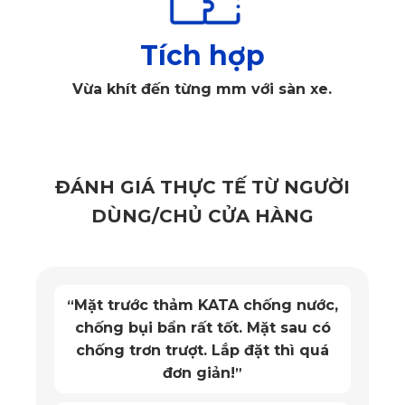
Tích hợp
Vừa khít đến từng mm với sàn xe.
Thảm lót sàn ô tô Mitsubishi Pajero màu đen ghế lái
✔️ Chất lượng bền bỉ, tuổi thọ lên đến 20 năm
ĐÁNH GIÁ THỰC TẾ TỪ NGƯỜI
Với công nghệ hiện đại tiên tiến cùng vật liệu ưu việt, thảm
DÙNG/CHỦ CỬA HÀNG
lót sàn KATA cho Mitsubishi Pajero có tuổi thọ kéo dài lên
đến 20 năm. Đây là một lợi thế lớn đối với những ai muốn
đầu tư lâu dài vào việc bảo vệ nội thất xe hơi. Sản phẩm
Mặt trước thảm KATA chống nước,
“
không chỉ giúp bảo vệ sàn xe mà còn giảm thiểu chi phí
chống bụi bẩn rất tốt. Mặt sau có
bảo trì và thay thế hiệu quả.
chống trơn trượt. Lắp đặt thì quá
đơn giản!
”