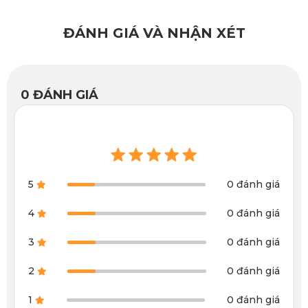
thảm được thiết kế riêng biệt, phù hợp với từng chi tiết
của nội thất xe. Điều này không chỉ mang lại sự hoàn thiện
ĐÁNH GIÁ VÀ NHẬN XÉT
mà còn tăng tính thẩm mỹ cho không gian bên trong xe.
Thảm lót sàn ô tô Mitsubishi Pajero của KATA được cung
cấp trong một loạt các màu sắc đa dạng, từ truyền thống
0
ĐÁNH GIÁ
đến hiện đại, giúp phù hợp với nhiều phong cách và sở
thích cá nhân của khách hàng.
Với bộ sưu tập 6 màu sắc riêng biệt bao gồm: đen, kem,
ghi, đỏ, nâu, da bò.
5
0 đánh giá
4
0 đánh giá
3
0 đánh giá
2
0 đánh giá
1
0 đánh giá