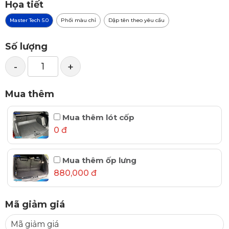
Họa tiết
Master Tech 5.0
Phối màu chỉ
Dập tên theo yêu cầu
Số lượng
-
+
Mua thêm
Mua thêm lót cốp
0 đ
Mua thêm ốp lưng
880,000 đ
Mã giảm giá