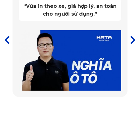
Vừa in theo xe, giá hợp lý, an toàn
“
cho người sử dụng.
”
Thảm lót sàn ô tô Mitsubishi Pajero màu đen ghế phụ
✔️Xu hướng thiết kế phù hợp nội thất xe
Mitsubishi Pajero
KATA luôn chú trọng đến sự tinh tế và thẩm mỹ trong
thiết kế thảm lót sàn ô tô. Với Mitsubishi Pajero, mỗi bộ